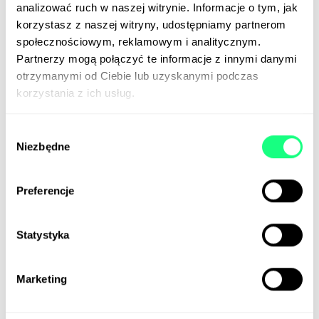
analizować ruch w naszej witrynie. Informacje o tym, jak
korzystasz z naszej witryny, udostępniamy partnerom
społecznościowym, reklamowym i analitycznym.
Partnerzy mogą połączyć te informacje z innymi danymi
otrzymanymi od Ciebie lub uzyskanymi podczas
Słownik marketingowy
06.12.2022
korzystania z ich usług.
Jak działa Domain Name System
Wybór
(DNS)? Słownik marketingowy
Niezbędne
zgody
Domain Name System (DNS) jest rozproszonym
systemem nazw sieciowych, dzięki któremu możliwe
Preferencje
jest nawiązanie połączenia ze stroną www.
Statystyka
Marketing