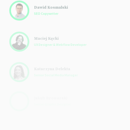
Maciej Kęcki
UX Designer & Webflow Developer
Katarzyna Delekta
Senior Social Media Manager
Jakub Browarski
Senior Graphic Designer
Mariola Popielarz
Head of GPmed Department
Anna Byczek
SEO Manager