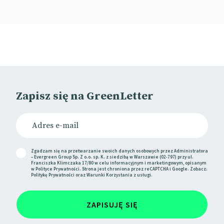
Zapisz się na GreenLetter
Zgadzam się na przetwarzanie swoich danych osobowych przez Administratora
– Evergreen Group Sp. Z o.o. sp. K. z siedzibą w Warszawie (02-797) przy ul.
Franciszka Klimczaka 17/80 w celu informacyjnym i marketingowym, opisanym
w
Polityce Prywatności
. Strona jest chroniona przez reCAPTCHA i Google. Zobacz:
Politykę Prywatności
oraz
Warunki Korzystania
z usługi.
ZAPISUJĘ SIĘ