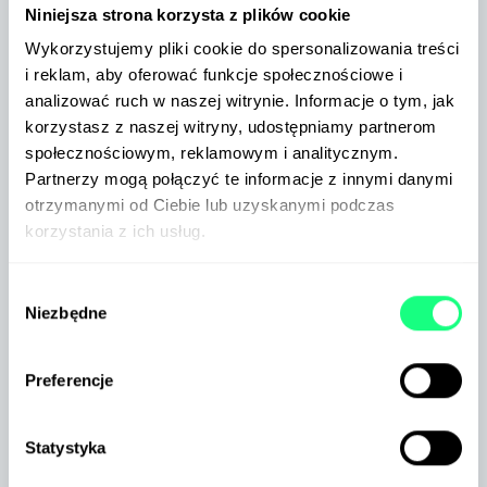
Niniejsza strona korzysta z plików cookie
najważniejszych wydarzeniach i trendach w
MarTechu.
Wykorzystujemy pliki cookie do spersonalizowania treści
i reklam, aby oferować funkcje społecznościowe i
analizować ruch w naszej witrynie. Informacje o tym, jak
korzystasz z naszej witryny, udostępniamy partnerom
społecznościowym, reklamowym i analitycznym.
Partnerzy mogą połączyć te informacje z innymi danymi
otrzymanymi od Ciebie lub uzyskanymi podczas
korzystania z ich usług.
Wybór
Niezbędne
zgody
Preferencje
Nie sprzedajemy Ci ploteczek z polskiego podwórka,
tylko treści ze świata biznesu, które naprawdę mają
wpływ na konsumentów.
Statystyka