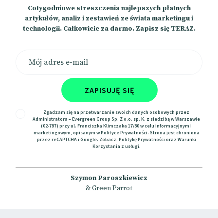
Cotygodniowe streszczenia najlepszych płatnych
artykułów, analiz i zestawień ze świata marketingu i
technologii. Całkowicie za darmo. Zapisz się TERAZ.
ZAPISUJĘ SIĘ
Zgadzam się na przetwarzanie swoich danych osobowych przez
Administratora – Evergreen Group Sp. Z o.o. sp. K. z siedzibą w Warszawie
(02-797) przy ul. Franciszka Klimczaka 17/80 w celu informacyjnym i
marketingowym, opisanym w
Polityce Prywatności
. Strona jest chroniona
przez reCAPTCHA i Google. Zobacz:
Politykę Prywatności
oraz
Warunki
Korzystania
z usługi.
Szymon Paroszkiewicz
& Green Parrot