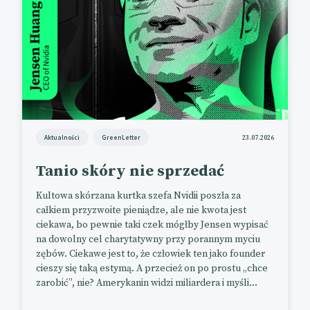
Aktualności
GreenLetter
23.07.2026
Tanio skóry nie sprzedać
Kultowa skórzana kurtka szefa Nvidii poszła za
całkiem przyzwoite pieniądze, ale nie kwota jest
ciekawa, bo pewnie taki czek mógłby Jensen wypisać
na dowolny cel charytatywny przy porannym myciu
zębów. Ciekawe jest to, że człowiek ten jako founder
cieszy się taką estymą. A przecież on po prostu „chce
zarobić”, nie? Amerykanin widzi miliardera i myśli...