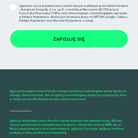
Zgadzam się na przetwarzanie swoich danych osobowych przez Administratora
– Evergreen Group Sp. Z o.o. sp. K. z siedzibą w Warszawie (02-797) przy ul.
Franciszka Klimczaka 17/80 w celu informacyjnym i marketingowym, opisanym
w
Polityce Prywatności
. Strona jest chroniona przez reCAPTCHA i Google. Zobacz:
Politykę Prywatności
oraz
Warunki Korzystania
z usługi.
ZAPISUJĘ SIĘ
Agencja kreatywna Green Parrot realizuje działania marketingowe online oparte na
dialogu z Konsumentem. Nasza agencja marketingowa dostarcza rozwiązania, które
w skuteczny sposób zbudują wartość marki w internecie.
Agencja reklamowa Green Parrot to szeroki wachlarz oferowanych usług. Obszary
naszej specjalizacji to: kompleksowe kampanie reklamowe, kreacje WWW, Social
Media, pozycjonowanie stron internetowych, aplikacje Facebook, aplikacje mobilne,
produkcja video, performance marketing.