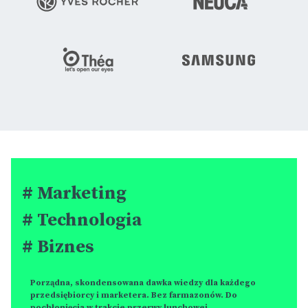
# Marketing
# Technologia
# Biznes
Porządna, skondensowana dawka wiedzy dla każdego
przedsiębiorcy i marketera. Bez farmazonów. Do
pochłonięcia w trakcie przerwy lunchowej.