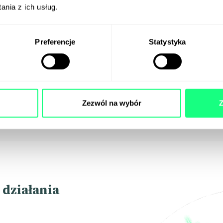
nia z ich usług.
Działania EB powinny mie
Preferencje
Statystyka
kroku opracujemy strat
zrealizuje kluczowe dla 
Zezwól na wybór
Z
 działania