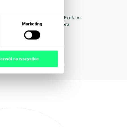
ć jasną strukturę, cele i plan. Krok po
Marketing
egię employer brandingową, która
Ciebie i Twojego biznesu KPI.
ezwól na wszystkie