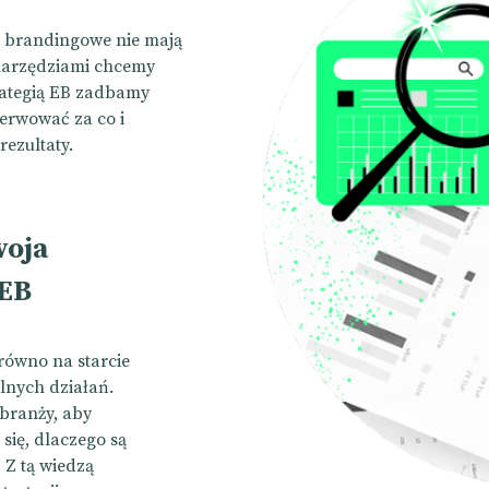
r brandingowe nie mają
i narzędziami chcemy
trategią EB zadbamy
serwować za co i
rezultaty.
woja
 EB
równo na starcie
lnych działań.
 branży, aby
ię, dlaczego są
 Z tą wiedzą