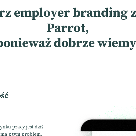
rz employer branding z
Parrot,
ponieważ dobrze wiemy
ość
nku pracy jest dziś
 ma z tym problem.