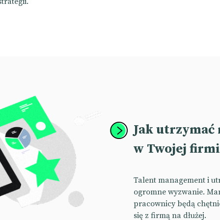
rategii.
Jak utrzymać 
w Twojej firm
Talent management i utr
ogromne wyzwanie. Mamy
pracownicy będą chętnie
się z firmą na dłużej.