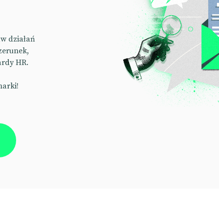
aw działań
zerunek,
ardy HR.
marki!