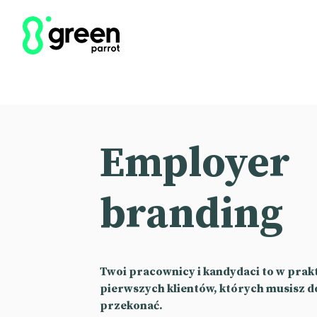
Employer
branding
Twoi pracownicy i kandydaci to w prakt
pierwszych klientów, których musisz do
przekonać.