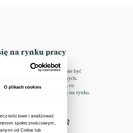
się na rynku pracy
 employee value proposition, może być
paniach employer brandingowych.
zaczniemy właśnie od diagnozy, co
O plikach cookies
zyszłości wyróżniać Twoją firmę na rynku.
ołecznościowe i analizować
skuteczną strategię
artnerom społecznościowym,
anymi od Ciebie lub
ndingową