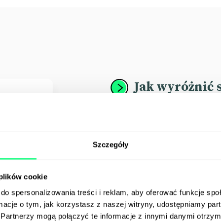
Jak wyróżnić 
Odnalezienie EVP, czyli
game changerem w kam
Budowanie strategii EB 
Szczegóły
wyróżnia i co może w pr
 plików cookie
do spersonalizowania treści i reklam, aby oferować funkcje sp
Jak stworzyć 
ormacje o tym, jak korzystasz z naszej witryny, udostępniamy p
Partnerzy mogą połączyć te informacje z innymi danymi otrzym
employer bra