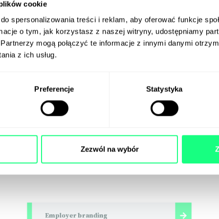
 plików cookie
Software Development
do spersonalizowania treści i reklam, aby oferować funkcje sp
ormacje o tym, jak korzystasz z naszej witryny, udostępniamy p
Partnerzy mogą połączyć te informacje z innymi danymi otrzym
nia z ich usług.
Social Media
Preferencje
Statystyka
Cyfrowe Zarządzanie Jakością
Influencer marketing
Zezwól na wybór
Z
Employer branding