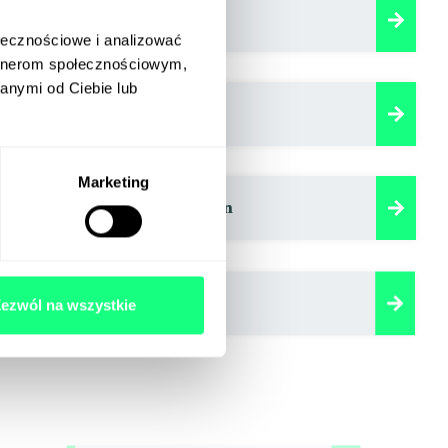
Chatboty/NLP
ołecznościowe i analizować
artnerom społecznościowym,
anymi od Ciebie lub
Systemy rezerwacji
Marketing
Marketing Automation
Kampania GoogleAds
ezwól na wszystkie
Vertical video marketing