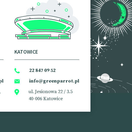
KATOWICE
22 847 09 52
pl
info@greenparrot.pl
,
ul. Jesionowa 22 / 3.5
40-006 Katowice