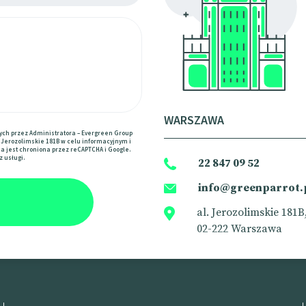
WARSZAWA
ch przez Administratora – Evergreen Group
al. Jerozolimskie 181B w celu informacyjnym i
na jest chroniona przez reCAPTCHA i Google.
z usługi.
22 847 09 52
info@greenparrot.
al. Jerozolimskie 181B
02-222 Warszawa