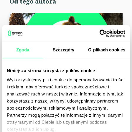
Od tego autora
Zgoda
Szczegóły
O plikach cookies
Niniejsza strona korzysta z plików cookie
Wykorzystujemy pliki cookie do spersonalizowania treści
Aktualności
Wiedza
08.10.2024
i reklam, aby oferować funkcje społecznościowe i
analizować ruch w naszej witrynie. Informacje o tym, jak
Kampania employer
korzystasz z naszej witryny, udostępniamy partnerom
brandingowa – o czym warto
społecznościowym, reklamowym i analitycznym.
pamiętać?
Partnerzy mogą połączyć te informacje z innymi danymi
otrzymanymi od Ciebie lub uzyskanymi podczas
Firmy postrzegane jako przyjazne dla pracowników
skuteczniej przyciągają talenty, a nawet mogą
korzystania z ich usług.