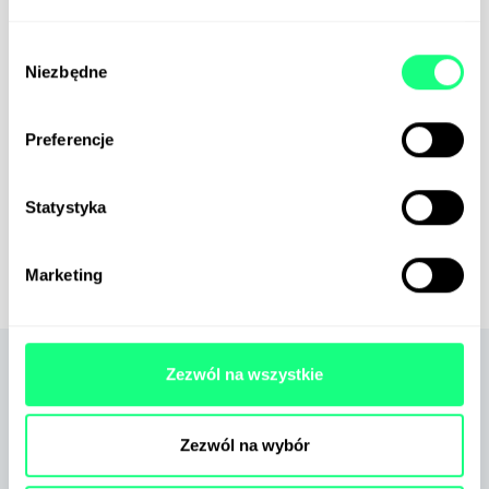
zmniejszyć koszty rekrutacji. Budowanie wizerunku
marki atrakcyjnej dla kandydatów wymaga jednak
Wybór
starannie opracowanej kampanii
Niezbędne
zgody
employerbrandingowej. Mimo postępującej
automatyzacji – a może właśnie za jej sprawą –
znalezienie pracowników staje się coraz trudniejsze.
Preferencje
Dotyczy to przede wszystkim osób o odpowiednich
kwalifikacjach, wnoszących realną wartość...
Statystyka
Marketing
Zezwól na wszystkie
Zapisz się na GreenLetter
Zezwól na wybór