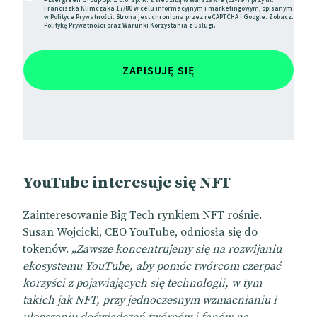
Franciszka Klimczaka 17/80 w celu informacyjnym i marketingowym, opisanym
w
Polityce Prywatności
. Strona jest chroniona przez reCAPTCHA i Google. Zobacz:
Politykę Prywatności
oraz
Warunki Korzystania
z usługi.
ZAPISUJĘ SIĘ
YouTube interesuje się NFT
Zainteresowanie Big Tech rynkiem NFT rośnie.
Susan Wojcicki, CEO YouTube, odniosła się do
tokenów.
„Zawsze koncentrujemy się na rozwijaniu
ekosystemu YouTube, aby pomóc twórcom czerpać
korzyści z pojawiających się technologii, w tym
takich jak NFT, przy jednoczesnym wzmacnianiu i