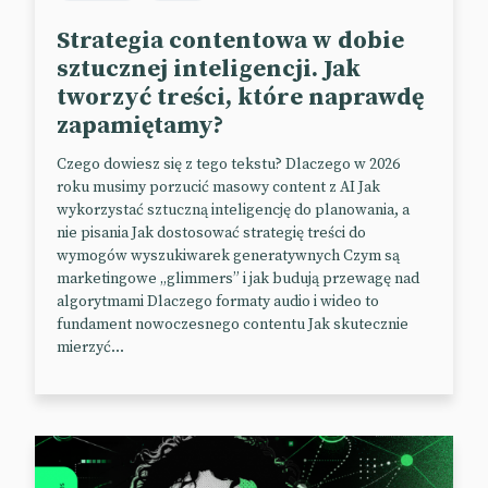
krótkich form wideo. To pokazuje, że nadawca zdaje
Strategia contentowa w dobie
sobie sprawę ze zmian w sposobie konsumpcji
sztucznej inteligencji. Jak
mediów i odpływie części widzów z linearnej telewizji
tworzyć treści, które naprawdę
do streamingu i innych mediów cyfrowych.
zapamiętamy?
📰
AdAge
(Paywall)
Czego dowiesz się z tego tekstu? Dlaczego w 2026
roku musimy porzucić masowy content z AI Jak
A twórcy krytykują TikToka
wykorzystać sztuczną inteligencję do planowania, a
nie pisania Jak dostosować strategię treści do
wymogów wyszukiwarek generatywnych Czym są
Hank Green, który ma ponad 6 milionów
marketingowe „glimmers” i jak budują przewagę nad
followersów na TikToku, uważa, że platforma
algorytmami Dlaczego formaty audio i wideo to
powinna zmienić zasady, na jakich działa fundusz
fundament nowoczesnego contentu Jak skutecznie
dla twórców Creator Fund o wartości $200 mln. Do
mierzyć...
osób, które miesięcznie mają ponad 100 tys.
wyświetleń, trafia stała suma pieniędzy.
Jednocześnie rośnie liczba użytkowników i samych
twórców korzystających z funduszu. Oznacza to, że
tort do podziału jest mniejszy. Green zauważa, że