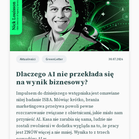
zyski oparte na faktycznej liczbie wyświetleń
oznaczałyby więcej pieniędzy dla topowych
twórców, ale byłyby niekorzystne dla TikToka.
TikTok oprócz funduszu umożliwia użytkownikom
dawanie napiwków, ułatwia współpracę z markami,
a do tego pracuje nad opcją subskrypcji.
📰
Social Media Today
Aktualności
GreenLetter
30.07.2026
Zaczyna się gorączka Super Bowl
Dlaczego AI nie przekłada się
na wynik biznesowy?
Super Bowl to amerykańskie święto sportu, ale też
Impulsem do dzisiejszego wstępniaka jest omawiane
najdroższy na świecie czas antenowy i towarzyszące
niżej badanie ISBA. Mówiąc krótko, branża
finałowi, pełne pompy wydarzenie muzyczne. W tym
marketingowa przeżywa powoli pewne
roku podczas Halftime Show wystąpią gwiazdy hip-
rozczarowanie związane z obietnicami, jakie miało nam
hopu i R&B: Eminem, Mary J. Blige, Kendrick Lamar,
przynieść AI. Kasa nie zarabia się sama, ludzie nie
Snoop Dogg i Dr. Dre. Pepsi, wieloletni sponsor
zostali zwolnieni i w dodatku wygląda na to, że pracy
wydarzenia, rusza z promocją. Marka wypuściła
jest ZNÓW więcej a nie mniej. Wynika to z trzech