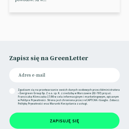
powodów: AI w...
zrobione z rozmachem wideo (w dłuższej i krótszych
formach). Co ważne, Pepsi wzięła pod uwagę to, że
odbiorcy mogą oglądać finał na różnych
urządzeniach, dlatego powstała mobilna apka.
📰
MarketingDive
🎥
The Call | Pepsi Super Bowl LVI Halftime Show
OFFICIAL TRAILER
Zapisz się na GreenLetter
🩳 Shorty GreenLetter
M&M’s mówi, że stawia na inkluzywność i
odświeża
wygląd swoich maskotek
.
Zmiana wywołała
Zgadzam się na przetwarzanie swoich danych osobowych przez Administratora
niemałe zainteresowanie i dyskusje.
– Evergreen Group Sp. Z o.o. sp. K. z siedzibą w Warszawie (02-797) przy ul.
Franciszka Klimczaka 17/80 w celu informacyjnym i marketingowym, opisanym
w
Polityce Prywatności
. Strona jest chroniona przez reCAPTCHA i Google. Zobacz:
Politykę Prywatności
oraz
Warunki Korzystania
z usługi.
🛠 Weekly Tool w GreenLetter
ZAPISUJĘ SIĘ
Twój zespół handlowców mierzy się z