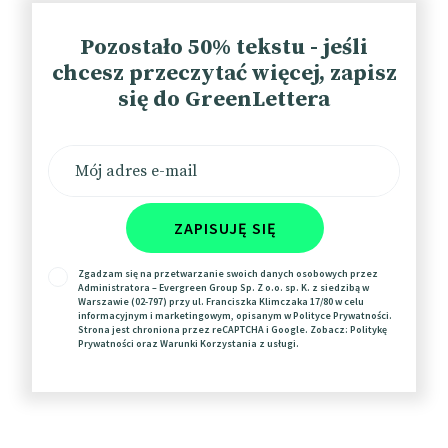
szczęścia (m.in. ze względu na zastrzeżenia
regulatorów). Bloomberg donosi, że Diem rozważa
Pozostało 50% tekstu - jeśli
sprzedaż swoich aktywów. Ma być to sposób na
chcesz przeczytać więcej, zapisz
zwrot kapitału inwestorom. Czy to oznacza całkowite
się do GreenLettera
porzucenie projektu?
Bloomberg
(Paywall)
30 mln dolarów dla polskiej firmy z
ZAPISUJĘ SIĘ
branży medycznej
Zgadzam się na przetwarzanie swoich danych osobowych przez
Infermedica pozyskała $30 mln na rozwój narzędzia
Administratora – Evergreen Group Sp. Z o.o. sp. K. z siedzibą w
opartego na AI, które pozwala na wstępną diagnozę
Warszawie (02-797) przy ul. Franciszka Klimczaka 17/80 w celu
informacyjnym i marketingowym, opisanym w
Polityce Prywatności
.
pacjentów. Rozwiązanie powstało, by odciążyć
Strona jest chroniona przez reCAPTCHA i Google. Zobacz:
Politykę
Prywatności
oraz
Warunki Korzystania
z usługi.
personel medyczny dzięki automatyzacji, a
pacjentom ułatwiać dostęp do podstawowej opieki
medycznej. Infermedica to start-up, który powstał w
2012 r. Narzędzie firmy jest obecnie wykorzystywane