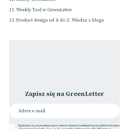
Weekly Tool w GreenLetter
Product design od A do Z. Wiedza z bloga
Zapisz się na GreenLetter
Zgadzam się na przetwarzanie swoich danych osobowych przez Administratora
– Evergreen Group Sp. Z o.o. sp. K. z siedzibą w Warszawie (02-797) przy ul.