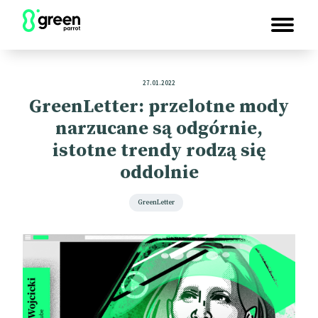
27.01.2022
GreenLetter: przelotne mody
narzucane są odgórnie,
istotne trendy rodzą się
oddolnie
GreenLetter