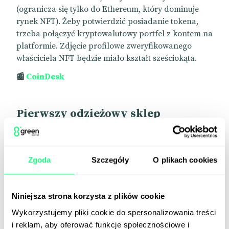
(ogranicza się tylko do Ethereum, który dominuje
rynek NFT). Żeby potwierdzić posiadanie tokena,
trzeba połączyć kryptowalutowy portfel z kontem na
platformie. Zdjęcie profilowe zweryfikowanego
właściciela NFT będzie miało kształt sześciokąta.
📰
CoinDesk
Pierwszy odzieżowy sklep
Amazona
W Los Angeles niedługo pojawi się sklep odzieżowy
Zgoda
Szczegóły
O plikach cookies
giganta e-commerce. Amazon Style ma być
naszpikowany nowinkami technologicznymi. Na
wieszakach zostaną umieszczone kody QR – po
Niniejsza strona korzysta z plików cookie
zeskanowaniu klient zobaczy opis produktu, oceny,
dostępne rozmiary i kolory. A ubrań nie trzeba
Wykorzystujemy pliki cookie do spersonalizowania treści
będzie już nosić do przymierzalni – zostaną one tam
i reklam, aby oferować funkcje społecznościowe i