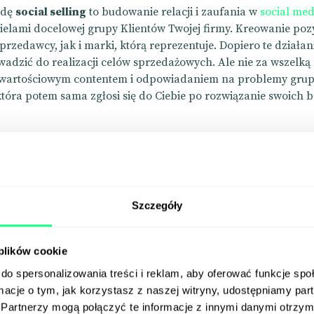
wdę
social selling
to budowanie relacji i zaufania w
social me
ielami docelowej grupy Klientów Twojej firmy. Kreowanie po
rzedawcy, jak i marki, którą reprezentuje. Dopiero te działani
adzić do realizacji celów sprzedażowych. Ale nie za wszelką c
wartościowym contentem i odpowiadaniem na problemy gru
która potem sama zgłosi się do Ciebie po rozwiązanie swoich b
Szczegóły
 plików cookie
do spersonalizowania treści i reklam, aby oferować funkcje sp
ormacje o tym, jak korzystasz z naszej witryny, udostępniamy p
Zapisz się na
Partnerzy mogą połączyć te informacje z innymi danymi otrzym