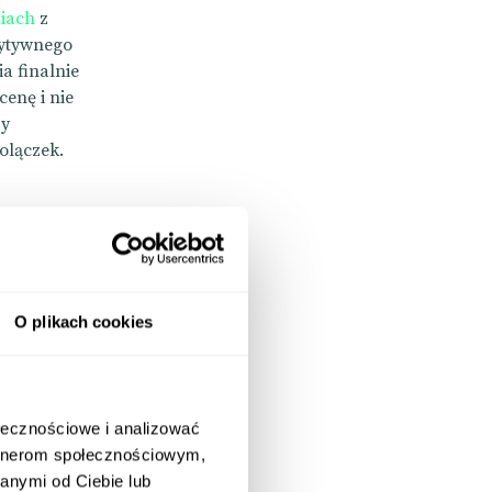
diach
z
zytywnego
a finalnie
enę i nie
py
olączek.
O plikach cookies
ołecznościowe i analizować
artnerom społecznościowym,
anymi od Ciebie lub