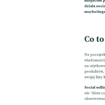
miejscem p
działa soci
marketingu
Co to
Na początek 
wiadomościa
na użytkown
produktów, 
swojej listy
Social selli
nie
“dieta-c
obserwować 