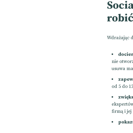
Socia
robić
Wdrażając dz
docie
nie otwor
usuwa mai
zapewn
od 5 do 1
zwięk
ekspertó
firmą i j
pokazu