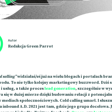
Autor
Redakcja Green Parrot
l selling”
widziałaś/eś już na wielu blogach i portalach br
wodu. To nie tylko kolejny marketingowy buzzword. Dziś 
i usług, a także proces
lead generation
, szczególnie w w
 się w dużej mierze dzięki budowaniu relacji z potencjal
 mediach społecznościowych. Cold calling umarł. I słuszn
 inbound A.D. 2021 jest tam, gdzie jego grupa docelowa. 