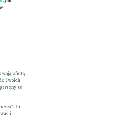
m
. Jak
 w
Twoją ofertą
 do Twoich
 persony ze
 teraz”
. To
ywać i