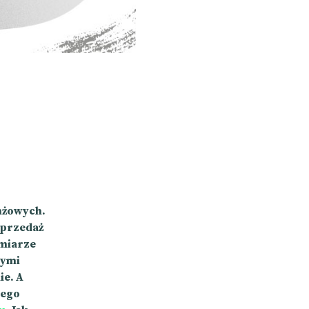
anżowych.
sprzedaż
ymiarze
nymi
ie. A
Jego