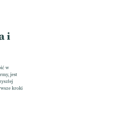
a i
bić w
rmy, jest
yszłej
rwsze kroki