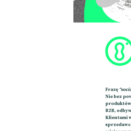
Frazę
“socia
Nie bez po
produktów 
B2B, odbywa
Klientami w
sprzedawca