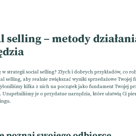
l selling – metody działani
ędzia
ę w strategii social selling? Złych i dobrych przykładów, co ro
l selling, aby realnie zwiększać wyniki sprzedażowe Twojej fi
łoniliśmy kilka z nich na początek jako fundament Twojej prz
. Uzupełniliśmy je o przydatne narzędzia, które ułatwią Ci pie
lingu.
e poznaj swojego odbiorcę