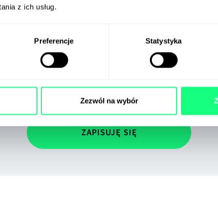
GreenLetter
nia z ich usług.
Preferencje
Statystyka
Zgadzam się na przetwarzanie swoich danych osobowych przez
Administratora – Evergreen Group Sp. Z o.o. sp. K. z siedzibą w Warszawie
(02-797) przy ul. Franciszka Klimczaka 17/80 w celu informacyjnym i
marketingowym, opisanym w
Polityce Prywatności
. Strona jest chroniona
przez reCAPTCHA i Google. Zobacz:
Politykę Prywatności
oraz
Warunki
Zezwól na wybór
Z
Korzystania
z usługi.
ZAPISUJĘ SIĘ