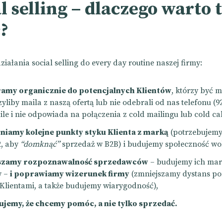
l selling – dlaczego warto 
?
iałania social selling do every day routine naszej firmy:
ramy organicznie do potencjalnych Klientów
, którzy być 
zyliby maila z naszą ofertą lub nie odebrali od nas telefonu (
le i nie odpowiada na połączenia z cold mailingu lub cold cal
iamy kolejne punkty styku Klienta z marką
(potrzebujemy
2, aby
“domknąć”
sprzedaż w B2B) i budujemy społeczność wo
szamy rozpoznawalność sprzedawców
– budujemy ich mar
w –
i poprawiamy wizerunek firmy
(zmniejszamy dystans p
ej Klientami, a także budujemy wiarygodność),
jemy, że chcemy pomóc, a nie tylko sprzedać.