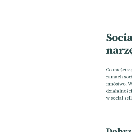
Socia
narz
Co mieści si
ramach socia
mnóstwo. Wy
działalności
w social sel
Dobrz