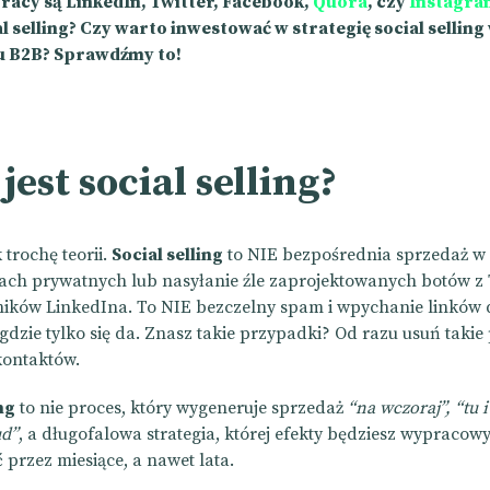
racy są LinkedIn, Twitter, Facebook,
Quora
, czy
Instagra
al selling? Czy warto inwestować w strategię social selling
 B2B? Sprawdźmy to!
 jest social selling?
trochę teorii.
Social selling
to NIE bezpośrednia sprzedaż w
ch prywatnych lub nasyłanie źle zaprojektowanych botów z 
ików LinkedIna. To NIE bezczelny spam i wpychanie linków
gdzie tylko się da. Znasz takie przypadki? Od razu usuń takie
 kontaktów.
ng
to nie proces, który wygeneruje sprzedaż
“na wczoraj”, “tu i
ud”
, a długofalowa strategia, której efekty będziesz wypracow
przez miesiące, a nawet lata.