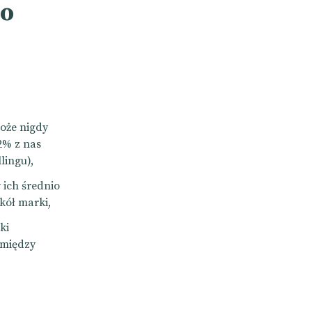
to
może nigdy
92% z nas
lingu),
 ich średnio
kół marki,
ki
omiędzy