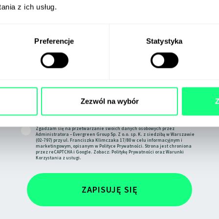
nia z ich usług.
Preferencje
Statystyka
Zapisz się na
GreenLetter
Zezwól na wybór
Z
Zgadzam się na przetwarzanie swoich danych osobowych przez
Administratora – Evergreen Group Sp. Z o.o. sp. K. z siedzibą w Warszawie
(02-797) przy ul. Franciszka Klimczaka 17/80 w celu informacyjnym i
marketingowym, opisanym w
Polityce Prywatności
. Strona jest chroniona
przez reCAPTCHA i Google. Zobacz:
Politykę Prywatności
oraz
Warunki
Korzystania
z usługi.
ZAPISUJĘ SIĘ