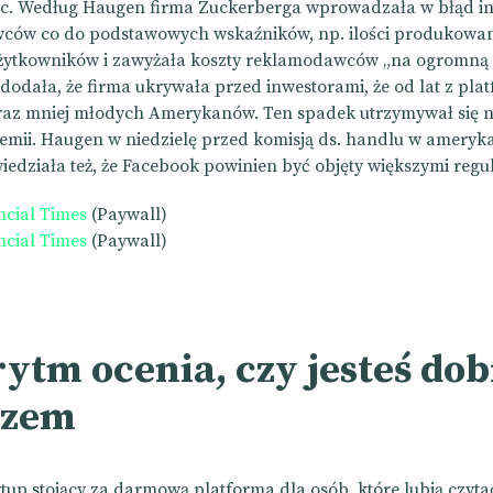
ec. Według Haugen firma Zuckerberga wprowadzała w błąd in
ców co do podstawowych wskaźników, np. ilości produkowan
użytkowników i zawyżała koszty reklamodawców „na ogromną 
 dodała, że firma ukrywała przed inwestorami, że od lat z pla
raz mniej młodych Amerykanów. Ten spadek utrzymywał się 
emii. Haugen w niedzielę przed komisją ds. handlu w amery
iedziała też, że Facebook powinien być objęty większymi regu
ncial Times
(Paywall)
ncial Times
(Paywall)
rytm ocenia, czy jesteś do
rzem
artup stojący za darmową platforma dla osób, które lubią czytać