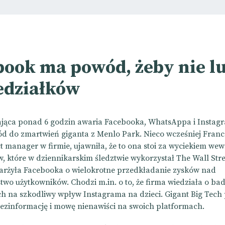
book ma powód, żeby nie l
edziałków
ająca ponad 6 godzin awaria Facebooka, WhatsAppa i Instagr
d do zmartwień giganta z Menlo Park. Nieco wcześniej
Franc
t manager w firmie, ujawniła, że to ona stoi za wyciekiem we
 które w dziennikarskim śledztwie wykorzystał The Wall Stre
rżyła Facebooka o wielokrotne przedkładanie zysków nad
two użytkowników. Chodzi m.in. o to, że firma wiedziała o ba
h na szkodliwy wpływ Instagrama na dzieci. Gigant Big Tech
dezinformację i mowę nienawiści na swoich platformach.