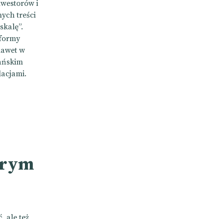
westorów i
ych treści
skalę”.
tformy
nawet w
kańskim
lacjami.
brym
, ale też