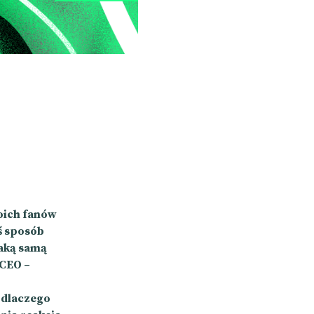
oich fanów
iś sposób
taką samą
 CEO –
 dlaczego