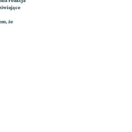
nia reakcja
ziwiające
em, że