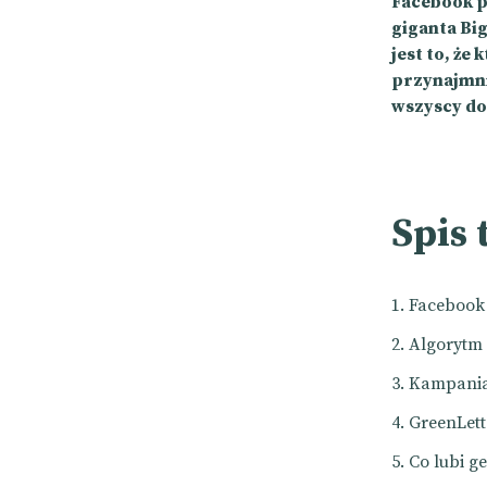
Facebook p
giganta Bi
jest to, że 
przynajmnie
wszyscy doo
Spis 
Facebook 
Algorytm 
Kampania 
GreenLett
Co lubi g