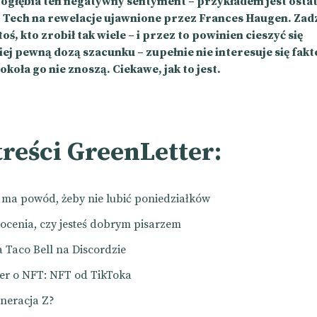
ogłębia ten negatywny sentyment – przykładem jest ostat
g Tech na rewelacje ujawnione przez Frances Haugen. Zad
ktoś, kto zrobił tak wiele – i przez to powinien cieszyć się
j pewną dozą szacunku – zupełnie nie interesuje się fakt
koła go nie znoszą. Ciekawe, jak to jest.
treści GreenLetter:
ma powód, żeby nie lubić poniedziałków
ocenia, czy jesteś dobrym pisarzem
Taco Bell na Discordzie
er o NFT: NFT od TikToka
eneracja Z?