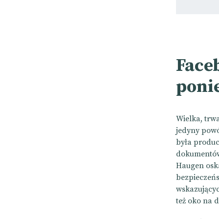
Face
poni
Wielka, trw
jedyny powó
była produc
dokumentów,
Haugen oska
bezpieczeńs
wskazującyc
też oko na 