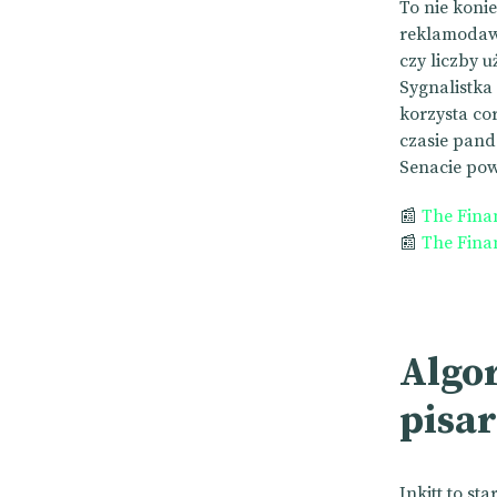
To nie koni
reklamodaw
czy liczby 
Sygnalistka
korzysta co
czasie pand
Senacie pow
📰
The Fina
📰
The Fina
Algo
pisa
Inkitt to st