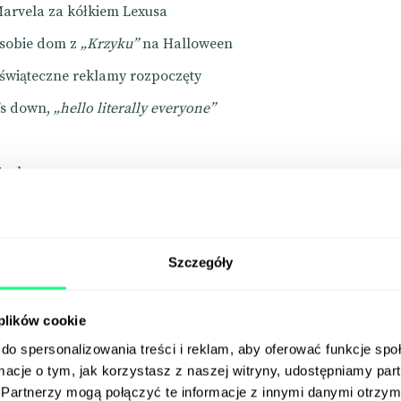
arvela za kółkiem Lexusa
 sobie dom z
„Krzyku”
na Halloween
świąteczne reklamy rozpoczęty
’s down,
„hello literally everyone”
ool
ów w typografii, które trzeba znać. Wiedza z bloga
Szczegóły
 plików cookie
do spersonalizowania treści i reklam, aby oferować funkcje sp
ormacje o tym, jak korzystasz z naszej witryny, udostępniamy p
Partnerzy mogą połączyć te informacje z innymi danymi otrzym