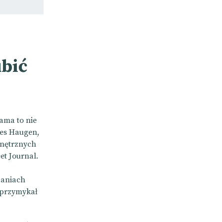
ubić
ama to nie
es Haugen,
wnętrznych
et Journal.
daniach
 przymykał