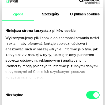
wniosków dotyczących tego, w jaki sposób Core Web
Vitals wpływają na SEO. Jako że każdy przypadek
powinien być jednak definiowany inaczej, warto nie
Zgoda
Szczegóły
O plikach cookies
zostawać z tyłu i już teraz zacząć optymalizować
własne serwisy pod tym kątem, równocześnie
testując wpływ wskaźników na konkretną witrynę.
Niniejsza strona korzysta z plików cookie
Wykorzystujemy pliki cookie do spersonalizowania treści
i reklam, aby oferować funkcje społecznościowe i
O czym jeszcze pamiętać w kwestii SEO i
analizować ruch w naszej witrynie. Informacje o tym, jak
Core Web Vitals?
korzystasz z naszej witryny, udostępniamy partnerom
społecznościowym, reklamowym i analitycznym.
Optymalizując witrynę według wskaźników Core Web
Partnerzy mogą połączyć te informacje z innymi danymi
Vitals, nie powinno się zapominać o mniejszych,
otrzymanymi od Ciebie lub uzyskanymi podczas
technicznych elementach, które się na nie składają.
korzystania z ich usług.
Niezoptymalizowany kod, obrazy i użycie
przestarzałych technologii do budowy strony
internetowej może pośrednio negatywnie wpływać
Wybór
na ranking. Z tego powodu musimy dbać o to na
Niezbędne
zgody
bieżąco. Nie ma znaczenia, czy udało się już osiągnąć