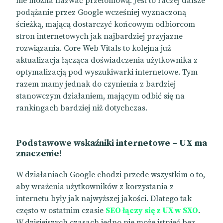
nie można nazwać przełomową. Jest to raczej dalsze
podążanie przez Google wcześniej wyznaczoną
ścieżką, mającą dostarczyć końcowym odbiorcom
stron internetowych jak najbardziej przyjazne
rozwiązania. Core Web Vitals to kolejna już
aktualizacja łącząca doświadczenia użytkownika z
optymalizacją pod wyszukiwarki internetowe. Tym
razem mamy jednak do czynienia z bardziej
stanowczym działaniem, mającym odbić się na
rankingach bardziej niż dotychczas.
Podstawowe wskaźniki internetowe – UX ma
znaczenie!
W działaniach Google chodzi przede wszystkim o to,
aby wrażenia użytkowników z korzystania z
internetu były jak najwyższej jakości. Dlatego tak
często w ostatnim czasie
SEO łączy się z UX w SXO
.
W dzisiejszych czasach jedno nie może istnieć bez