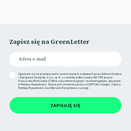
Zapisz się na GreenLetter
Zgadzam się na przetwarzanie swoich danych osobowych przez Administratora
– Evergreen Group Sp. Z o.o. sp. K. z siedzibą w Warszawie (02-797) przy ul.
Franciszka Klimczaka 17/80 w celu informacyjnym i marketingowym, opisanym
w
Polityce Prywatności
. Strona jest chroniona przez reCAPTCHA i Google. Zobacz:
Politykę Prywatności
oraz
Warunki Korzystania
z usługi.
ZAPISUJĘ SIĘ