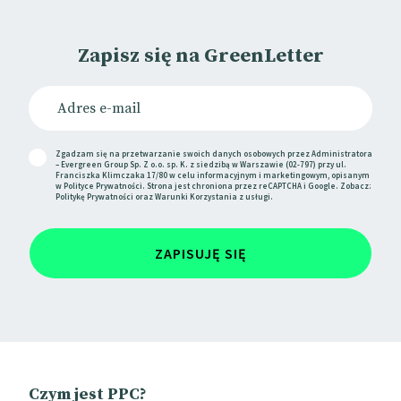
Zapisz się na GreenLetter
Zgadzam się na przetwarzanie swoich danych osobowych przez Administratora
– Evergreen Group Sp. Z o.o. sp. K. z siedzibą w Warszawie (02-797) przy ul.
Franciszka Klimczaka 17/80 w celu informacyjnym i marketingowym, opisanym
w
Polityce Prywatności
. Strona jest chroniona przez reCAPTCHA i Google. Zobacz:
Politykę Prywatności
oraz
Warunki Korzystania
z usługi.
ZAPISUJĘ SIĘ
Czym jest PPC?