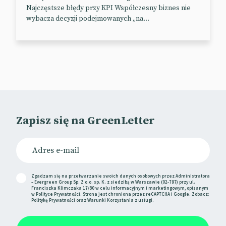
Najczęstsze błędy przy KPI Współczesny biznes nie
wybacza decyzji podejmowanych „na...
Zapisz się na GreenLetter
Zgadzam się na przetwarzanie swoich danych osobowych przez Administratora
– Evergreen Group Sp. Z o.o. sp. K. z siedzibą w Warszawie (02-797) przy ul.
Franciszka Klimczaka 17/80 w celu informacyjnym i marketingowym, opisanym
w
Polityce Prywatności
. Strona jest chroniona przez reCAPTCHA i Google. Zobacz:
Politykę Prywatności
oraz
Warunki Korzystania
z usługi.