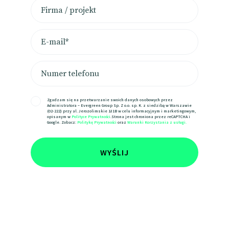
Zgadzam się na przetwarzanie swoich danych osobowych przez
Administratora – Evergreen Group Sp. Z o.o. sp. K. z siedzibą w Warszawie
(02-222) przy al. Jerozolimskie 181B w celu informacyjnym i marketingowym,
opisanym w
Polityce Prywatności
.Strona jest chroniona przez reCAPTCHA i
Google. Zobacz:
Politykę Prywatności
oraz
Warunki Korzystania z usługi.
WYŚLIJ