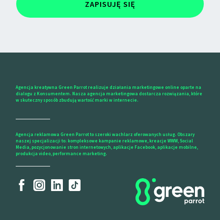
ZAPISUJĘ SIĘ
Agencja kreatywna Green Parrot realizuje działania marketingowe online oparte na
dialogu z Konsumentem. Nasza agencja marketingowa dostarcza rozwiązania, które
w skuteczny sposób zbudują wartość marki w internecie.
Agencja reklamowa Green Parrot to szeroki wachlarz oferowanych usług. Obszary
naszej specjalizacji to: kompleksowe kampanie reklamowe, kreacje WWW, Social
Media, pozycjonowanie stron internetowych, aplikacje Facebook, aplikacje mobilne,
produkcja video, performance marketing.