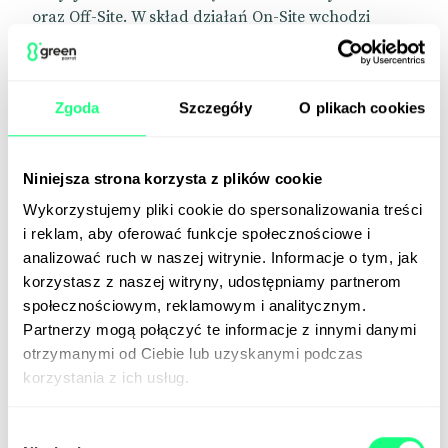
oraz Off-Site. W skład działań On-Site wchodzi
optymalizacja SEO, a w skład działań Off-Site –
działania wykonywane poza stroną internetową w
tym zdobywanie linków nazywane link buildingiem.
Zgoda
Szczegóły
O plikach cookies
Więcej na temat pozycjonowania On-Site i Off-Site
przeczytać można na podstronie:
Pozycjonowanie
stron internetowych
.
Niniejsza strona korzysta z plików cookie
Wykorzystujemy pliki cookie do spersonalizowania treści
i reklam, aby oferować funkcje społecznościowe i
Jak dobierać działania SEM?
analizować ruch w naszej witrynie. Informacje o tym, jak
korzystasz z naszej witryny, udostępniamy partnerom
SEO, PPC oraz budowanie linków to elementy
społecznościowym, reklamowym i analitycznym.
składowe marketingu w wyszukiwarkach. Nie
Partnerzy mogą połączyć te informacje z innymi danymi
ukrywamy, iż najlepsze efekty można osiągnąć
otrzymanymi od Ciebie lub uzyskanymi podczas
stosując w strategii marketingowej wszystkie
korzystania z ich usług.
działania SEM. PPC jest świetnym uzupełnieniem
pozycjonowania. Nie zawsze jednak musimy
Wybór
decydować się na SEM w całości, szczególnie gdy