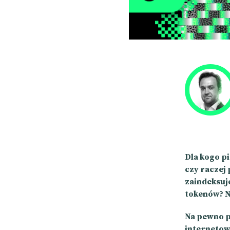
Dla kogo pi
czy raczej
zaindeksuje
tokenów? No
Na pewno p
internetow