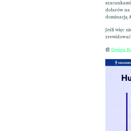
szacunkami 
dolarów na 
dominacją A
Jeśli więc 
zrewidować 
📰
Design R