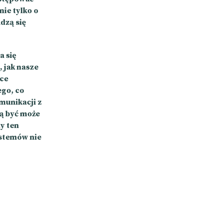
ie tylko o
dzą się
a się
 jak nasze
tce
ego, co
munikacji z
ą być może
y ten
stemów nie