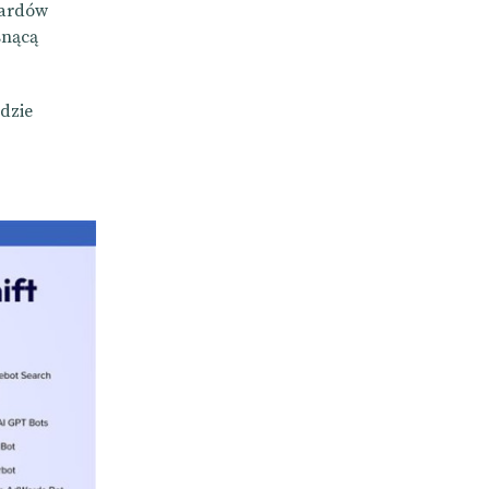
iardów
snącą
ędzie