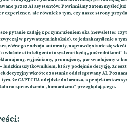
awane przez AI asystentów. Powinniśmy zatem myśleć już n
r experience, ale również o tym, czy nasze strony przyda
sze pytanie zadaję z przymrużeniem oka (newsletter czyt
zwyczaj w prywatnym inboksie), to jednak myślenie o tym,
iorą różnego rodzaju automaty, naprawdę stanie się wkró
o właśnie ci inteligentni asystenci będą „pośrednikami” t
eklamujemy, wyjaśniamy, promujemy, perswadujemy w ko
 ludzkim użytkownikiem, który podejmie decyzję. Zreszt
dek decyzyjny wkrótce zostanie oddelegowany AI. Poznam
tym, że CAPTCHA odejdzie do lamusa, a projektantom sy
eżało na sprawdzeniu „humanizmu” przeglądającego.
reści: