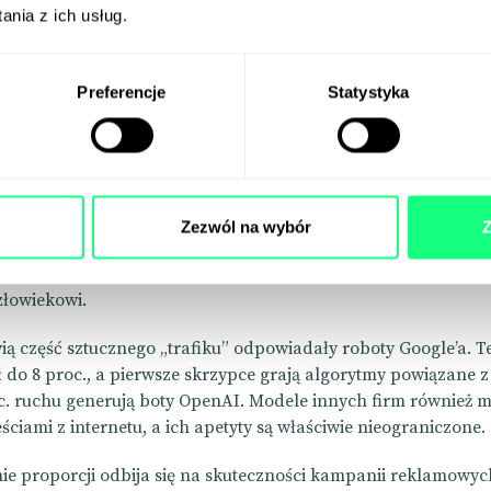
nia z ich usług.
Preferencje
Statystyka
owiada już za 80 proc. ruchu w s
 teoria martwego internetu staje się realna.
Zezwól na wybór
Z
ją już 80 proc. ruchu w sieci – jak wynika z analizy przeprowa
s DesignRush. Innymi słowy – tylko co piąte wejście na stron
złowiekowi.
wią część sztucznego „trafiku” odpowiadały roboty Google’a. T
ł do 8 proc., a pierwsze skrzypce grają algorytmy powiązane z
oc. ruchu generują boty OpenAI. Modele innych firm również m
eściami z internetu, a ich apetyty są właściwie nieograniczone.
ie proporcji odbija się na skuteczności kampanii reklamowyc