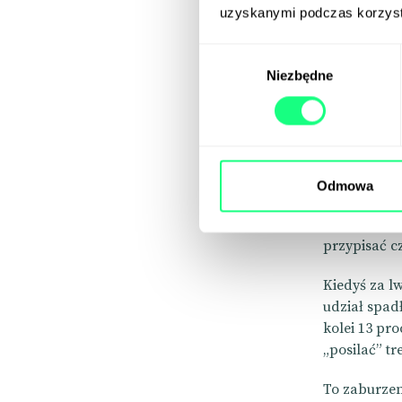
uzyskanymi podczas korzysta
Wybór
Niezbędne
zgody
AI odp
W czasach AI
Odmowa
Boty generu
przez serwi
przypisać c
Kiedyś za l
udział spad
kolei 13 pr
„posilać” tr
To zaburzen