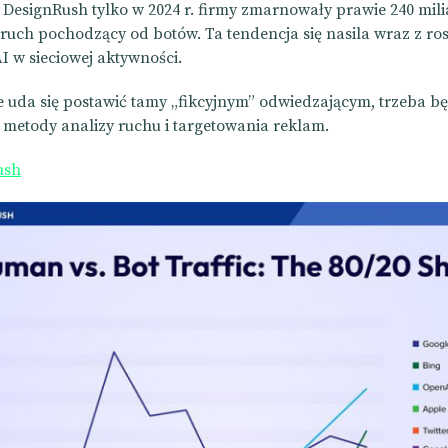
DesignRush tylko w 2024 r. firmy zmarnowały prawie 240 mil
ruch pochodzący od botów. Ta tendencja się nasila wraz z ro
I w sieciowej aktywności.
nie uda się postawić tamy „fikcyjnym” odwiedzającym, trzeba b
metody analizy ruchu i targetowania reklam.
ush