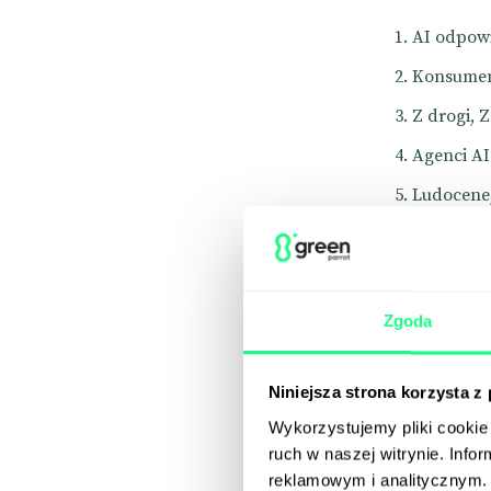
AI odpowi
Konsumen
Z drogi, 
Agenci AI
Ludocene,
Kleenex i
List miło
Volvo pod
Zgoda
Dmuchana
Karol III
Niniejsza strona korzysta z
Wykorzystujemy pliki cookie 
Shorty
ruch w naszej witrynie. Inf
Weekly T
reklamowym i analitycznym. 