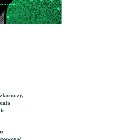
zkie oczy,
enia
ch
on
astępować