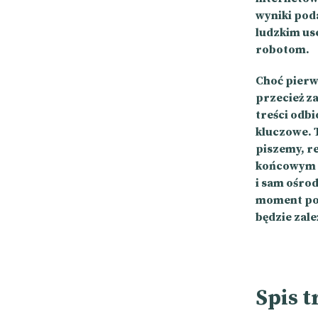
wyniki pod
ludzkim use
robotom.
Choć pierw
przecież za
treści odb
kluczowe. T
piszemy, r
końcowym –
i sam ośro
moment po 
będzie zal
Spis t