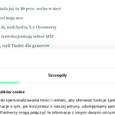
ada już za 80 proc. ruchu w sieci
ci mają moc
Z-ki, nadchodzą X-y i boomerzy
 zrewolucjonizują sektor MŚP
 czyli Tinder dla gamerów
 IMDb typują wyciskacze łez
sny do Dubaju
różuje z Midjourney
Szczegóły
 Kim Kardashian reklamuje bieliznę
 ułożył playlistę dla Apple Music
 plików cookie
do spersonalizowania treści i reklam, aby oferować funkcje sp
ormacje o tym, jak korzystasz z naszej witryny, udostępniamy p
ool
Partnerzy mogą połączyć te informacje z innymi danymi otrzym