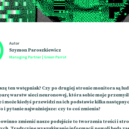
Autor
Szymon Paroszkiewicz
Managing Partner | Green Parrot
szę ten wstępniak? Czy po drugiej stronie monitora są lud
 parę warstw sieci neuronowej, która sobie moje przemyśl
 i może kiedyś przewidzi na ich podstawie kilka następny
 i pytanie najważniejsze: czy to coś zmienia?
owinno zmienić nasze podejście to tworzenia treści i str
ych. Tradycyjne wyszukiwanie informacji powoli będą z