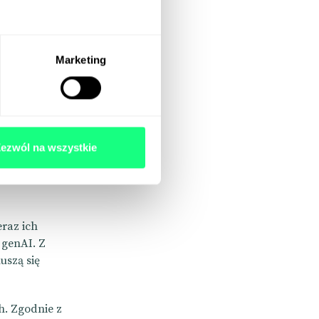
Marketing
ieci
ezwól na wszystkie
dzonej
ę www można
eraz ich
 genAI. Z
uszą się
h. Zgodnie z