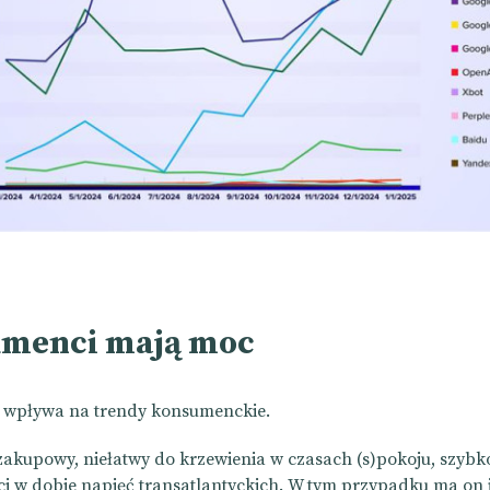
menci mają moc
 wpływa na trendy konsumenckie.
zakupowy, niełatwy do krzewienia w czasach (s)pokoju, szybk
i w dobie napięć transatlantyckich. W tym przypadku ma on