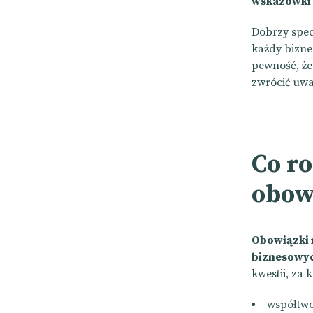
wskazówki 
Dobrzy spec
każdy bizne
pewność, że
zwrócić uwa
Co ro
obow
Obowiązki m
biznesowyc
kwestii, za 
współtw