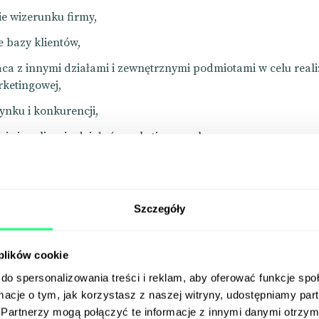
e wizerunku firmy,
e bazy klientów,
ca z innymi działami i zewnętrznymi podmiotami w celu reali
rketingowej,
ynku i konkurencji,
ie i realizacja działań marketingowych,
powiednich kanałów komunikacji z klientami,
wanie i dystrybucja materiałów marketingowych,
Szczegóły
prowadzonych działań.
firmy z sektora B2B będą oczekiwać od kandydatów nieco 
 plików cookie
owiązków niż organizacje B2C.
Zadania marketerów będą się
do spersonalizowania treści i reklam, aby oferować funkcje sp
 od wielkości firmy, jak i branży, w której działa. Start-up IT
ormacje o tym, jak korzystasz z naszej witryny, udostępniamy p
 może wymienić w ogłoszeniu np. prowadzenie firmowych k
Partnerzy mogą połączyć te informacje z innymi danymi otrzym
isach jak Twitch czy Discord. Z kolei organizacja pozarządow