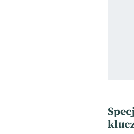
Specj
kluc