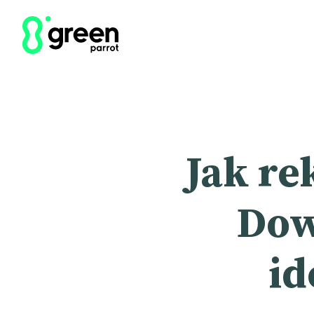
Jak r
Dow
id