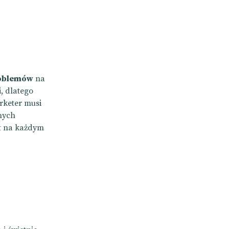
roblemów
na
, dlatego
rketer musi
nych
kt na każdym