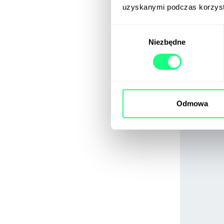
uzyskanymi podczas korzysta
oczekiwać, 
publiczne.
Wybór
Niezbędne
zgody
Odmowa