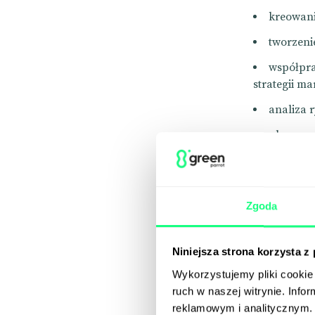
kreowani
tworzeni
współpra
strategii ma
analiza r
planowan
dobór od
opracowy
Zgoda
analiza 
Co ważne, 
Niniejsza strona korzysta z
zestawu ob
Wykorzystujemy pliki cookie 
w zależności
ruch w naszej witrynie. Inf
obowiązków
reklamowym i analitycznym. 
takich serw