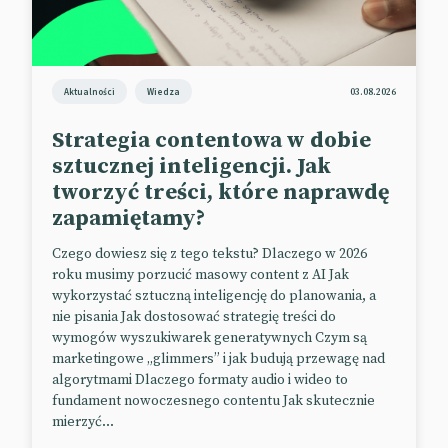
„Augmented Reading” obejmuje też animacje i
elementy interaktywne.
Projekt znajduje się w fazie beta. Pierwsze okulary z
Aktualności
Wiedza
03.08.2026
funkcją czytania rozszerzonego mają trafić do
Strategia contentowa w dobie
wybranych bibliotek jeszcze w tym roku.
sztucznej inteligencji. Jak
📰
Campaigns of the World
tworzyć treści, które naprawdę
zapamiętamy?
Czego dowiesz się z tego tekstu? Dlaczego w 2026
roku musimy porzucić masowy content z AI Jak
wykorzystać sztuczną inteligencję do planowania, a
nie pisania Jak dostosować strategię treści do
wymogów wyszukiwarek generatywnych Czym są
marketingowe „glimmers” i jak budują przewagę nad
algorytmami Dlaczego formaty audio i wideo to
fundament nowoczesnego contentu Jak skutecznie
mierzyć...