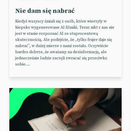
ciągłego przebywania w strumieniu cyfrowej
Nie dam się nabrać
informacji.
Kiedyś wszyscy śmiali się z osób, które wierzyły w
Los literatury nie jest jednak przesądzony. Instytucję
kiepsko wygenerowane AI filmiki. Teraz nikt z nas nie
papierowej książki może ocalić projekt „Augmented
jest w stanie rozpoznać AI ze stuprocentową
Reading” – owoc współpracy Biblioteki Narodowej
skutecznością. Ale podejście, że „tylko frajer daje się
Singapuru i firmy Snap.
nabrać”, w dużej mierze z nami zostało. Oczywiście
bardzo dobrze, że uważamy na dezinformację, ale
Spectales, czyli stworzone przez Snapa okulary AR,
jednocześnie ludzie zaczęli zwracać się przeciwko
pozwalają na bardziej immersyjne doświadczanie
sobie....
tekstu pisanego. Urządzenie „czyta” książkę wraz z
użytkownikiem i dostarcza mu dodatkowych wrażeń
dźwiękowych i wizualnych odpowiadających
przebiegowi fabuły.
Dzięki temu, czytając „Nad Niemnem”, usłyszycie
szum rzeki i szelest tataraku, z kolei w trakcie lektury
„Pod wulkanem” dobiegnie was groźny bulgot lawy,
a szkła okularów zaciągną się dymem. Lub coś w ten
deseń.