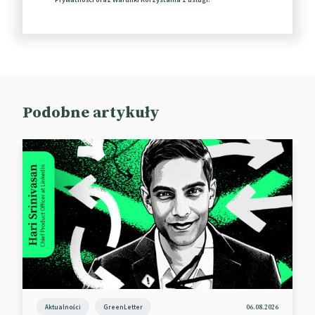
Podobne artykuły
Snap promuje czytelnictwo w
trybie AR
Czytelnictwo rośnie, ale głównie w mediach
społecznościowych. Znacznie gorzej jest w
przypadku książek.
Aktualności
GreenLetter
06.08.2026
To m.in. skutek fragmentacji uwagi, wynikającej z