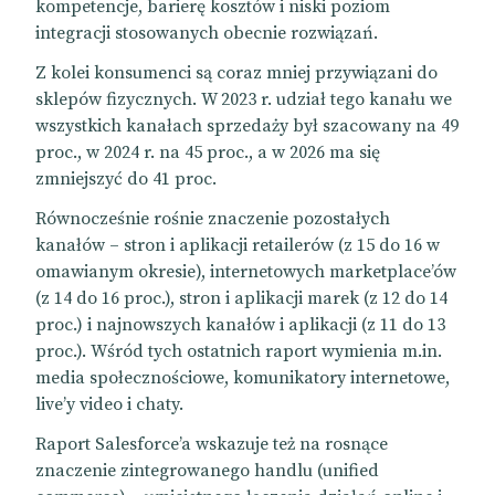
kompetencje, barierę kosztów i niski poziom
integracji stosowanych obecnie rozwiązań.
Z kolei konsumenci są coraz mniej przywiązani do
sklepów fizycznych. W 2023 r. udział tego kanału we
wszystkich kanałach sprzedaży był szacowany na 49
proc., w 2024 r. na 45 proc., a w 2026 ma się
zmniejszyć do 41 proc.
Równocześnie rośnie znaczenie pozostałych
kanałów – stron i aplikacji retailerów (z 15 do 16 w
omawianym okresie), internetowych marketplace’ów
(z 14 do 16 proc.), stron i aplikacji marek (z 12 do 14
proc.) i najnowszych kanałów i aplikacji (z 11 do 13
proc.). Wśród tych ostatnich raport wymienia m.in.
media społecznościowe, komunikatory internetowe,
live’y video i chaty.
Raport Salesforce’a wskazuje też na rosnące
znaczenie zintegrowanego handlu (unified