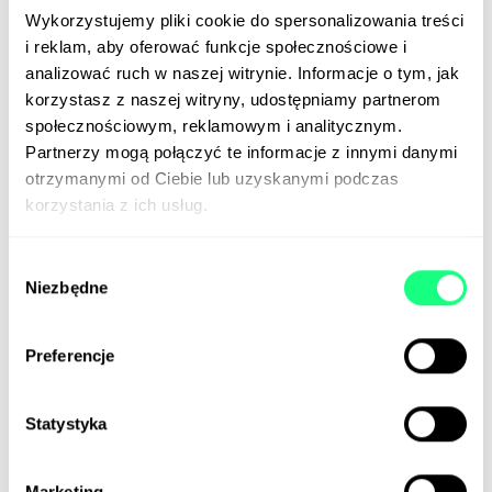
Wykorzystujemy pliki cookie do spersonalizowania treści
i reklam, aby oferować funkcje społecznościowe i
analizować ruch w naszej witrynie. Informacje o tym, jak
korzystasz z naszej witryny, udostępniamy partnerom
Meta rozważa stworzenie sieci
społecznościowym, reklamowym i analitycznym.
Partnerzy mogą połączyć te informacje z innymi danymi
sklepów naziemnych
otrzymanymi od Ciebie lub uzyskanymi podczas
korzystania z ich usług.
W siłę unified commerce wierzy m.in. Meta.
Jak wynika z komunikacji wewnętrznej koncernu, do
Wybór
której dotarł Business Insider, właściciel Facebooka
Niezbędne
zgody
planuje uruchomienie sieci sklepów stacjonarnych.
Oferta miałby obejmować produkty sprzętowe, w
szczególności gogle VR Meta Quest, inteligentne
Preferencje
okulary Ray-Ban Meta, wearables zasilane AI (Meta
zamierza wypuścić sześć tego typu produktów
Statystyka
jeszcze w tym roku) oraz rozmaite akcesoria i
dodatki, takie jak kontrolery, stacje dokujące, etui
czy ładowarki.
Marketing