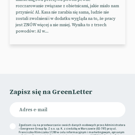
ciągu 4 dni.
rozczarowanie związane z obietnicami, jakie miało nam
przynieść AI. Kasa nie zarabia się sama, ludzie nie
Przy takich zasięgach – materiał z powodzeniem
zostali zwolnieni i w dodatku wygląda na to, że pracy
mógłby być reklamą Toblerone. No więc wyobraźcie
jest ZNÓW więcej a nie mniej. Wynika to z trzech
sobie, że jest. Cała akcja była tak naprawdę częścią
powodów: AI w...
kampanii marketingowej, a rodzina wraz z
dzieckiem to tak naprawdę płatni aktorzy.
📰
Design Rush
Zapisz się na GreenLetter
Zgadzam się na przetwarzanie swoich danych osobowych przez Administratora
– Evergreen Group Sp. Z o.o. sp. K. z siedzibą w Warszawie (02-797) przy ul.
Franciszka Klimczaka 17/80 w celu informacyjnym i marketingowym, opisanym