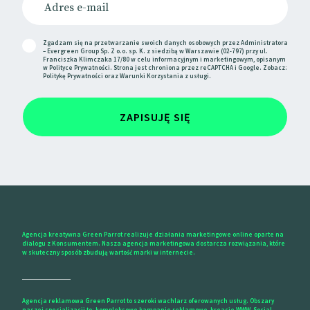
podcastów.
Tysiące subredditów w przyszłym tygodniu
przejdzie w tryb prywatny w
proteście przeciwko
Zgadzam się na przetwarzanie swoich danych osobowych przez Administratora
– Evergreen Group Sp. Z o.o. sp. K. z siedzibą w Warszawie (02-797) przy ul.
zmianom cen API
.
Franciszka Klimczaka 17/80 w celu informacyjnym i marketingowym, opisanym
w
Polityce Prywatności
. Strona jest chroniona przez reCAPTCHA i Google. Zobacz:
Politykę Prywatności
oraz
Warunki Korzystania
z usługi.
Vimeo niedługo
zakończy wsparcie dla apki TV
m.in. na Android TV i Apple TV.
ZAPISUJĘ SIĘ
Weekly Tool w GreenLetter
Sztuczna inteligencja może pomóc w wielu
obszarach pracy, również w jej organizacji.
Taskade
to apka, dzięki której w łatwy sposób zrobisz listę to-
Agencja kreatywna Green Parrot realizuje działania marketingowe online oparte na
dialogu z Konsumentem. Nasza agencja marketingowa dostarcza rozwiązania, które
do, mapę myśli, poukładasz notatki. Narzędzie jest
w skuteczny sposób zbudują wartość marki w internecie.
też bardzo przydatne w pracy w zespole. Możesz
wypróbować możliwości aplikacji za darmo.
Agencja reklamowa Green Parrot to szeroki wachlarz oferowanych usług. Obszary
naszej specjalizacji to: kompleksowe kampanie reklamowe, kreacje WWW, Social