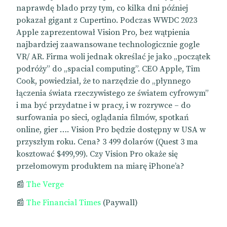
naprawdę blado przy tym, co kilka dni później
pokazał gigant z Cupertino. Podczas WWDC 2023
Apple zaprezentował Vision Pro, bez wątpienia
najbardziej zaawansowane technologicznie gogle
VR/ AR. Firma woli jednak określać je jako „początek
podróży” do „spacial computing”. CEO Apple, Tim
Cook, powiedział, że to narzędzie do „płynnego
łączenia świata rzeczywistego ze światem cyfrowym”
i ma być przydatne i w pracy, i w rozrywce – do
surfowania po sieci, oglądania filmów, spotkań
online, gier …. Vision Pro będzie dostępny w USA w
przyszłym roku. Cena? 3 499 dolarów (Quest 3 ma
kosztować $499,99). Czy Vision Pro okaże się
przełomowym produktem na miarę iPhone’a?
📰
The Verge
📰
The Financial Times
(Paywall)