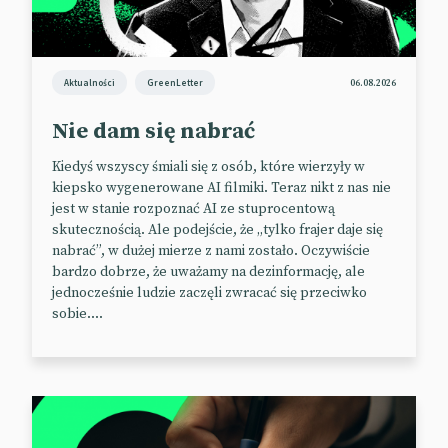
oznaczony?
Duże firmy technologiczne powinny oznaczać treści
generowane przez AI w ramach walki z
Aktualności
GreenLetter
06.08.2026
dezinformacją, powiedziała w poniedziałek
wiceprzewodnicząca Komisji Europejskiej, Vera
Nie dam się nabrać
Jourova. Do oznaczania deepfake’ów generowanych
Kiedyś wszyscy śmiali się z osób, które wierzyły w
przez AI miałby zobowiązywać Kodeks
kiepsko wygenerowane AI filmiki. Teraz nikt z nas nie
postępowania w zakresie dezinformacji. Jednak to
jest w stanie rozpoznać AI ze stuprocentową
nie zbiór przepisów, a zaleceń, więc firmy nie będą
skutecznością. Ale podejście, że „tylko frajer daje się
(na razie) do tego przymuszane prawnie, a jedynie
nabrać”, w dużej mierze z nami zostało. Oczywiście
zachęcane.
Kodeks liczy obecnie 44 sygnatariuszy –
bardzo dobrze, że uważamy na dezinformację, ale
są to m.in. Google, Facebook i Microsoft, a także
jednocześnie ludzie zaczęli zwracać się przeciwko
mniejsze podmioty adtech i organizacje
sobie....
pozarządowe. Co ciekawe, niedawno Twitter wycofał
się z tego dobrowolnego kodeksu praktyk UE.
📰
TechCrunch