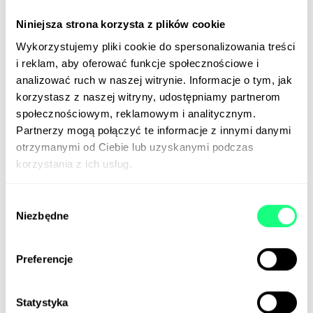
kształtowanej w dużej mierze przez AI?
Niniejsza strona korzysta z plików cookie
📰
The Information
(Paywall)
Wykorzystujemy pliki cookie do spersonalizowania treści
i reklam, aby oferować funkcje społecznościowe i
Reklamodawcy uciekają z Twittera
analizować ruch w naszej witrynie. Informacje o tym, jak
korzystasz z naszej witryny, udostępniamy partnerom
Według wewnętrznego raportu sprzedaż reklam na
społecznościowym, reklamowym i analitycznym.
Twitterze spadła aż o 59% rok do roku.
Elon Musk
Partnerzy mogą połączyć te informacje z innymi danymi
powtarza, że kupno Twittera za 44 mld dolarów ma
otrzymanymi od Ciebie lub uzyskanymi podczas
na celu zapewnienie wolności słowa, a odzyskanie
korzystania z ich usług.
pieniędzy za tę ogromną transakcję nie ma tak
dużego znaczenia. Jednak odpływ reklamodawców,
Wybór
spowodowany również kontrowersyjnymi decyzjami
Niezbędne
zgody
i tweetami Muska może być nieco problematyczny,
bo adsy stanowią około 90% przychodów Twittera.
Preferencje
📰
MarketingDive
Statystyka