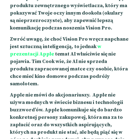
produktu zewnętrznego wyświetlacza, który ma
pokazywać Twoje oczy innym dookoła (okulary
są nieprzezroczyste), aby zapewnić lepszą
komunikację podczas noszenia Vision Pro.
Zwróć uwagę, że choć Vision Pro wręcz napchane
jest sztuczną inteligencją, to jednak
w
prezentacji Apple
temat AI właściwie się nie
pojawia. Tim Cook wie, że AI nie sprzeda
produktu zapracowanej matce czy osobie, która
chce mieć kino domowe podczas podróży
samolotem.
Apple nie mówi do akcjonariuszy. Apple nie
używa modnych w świecie biznesu i technologii
buzzword’ów. Apple komunikuje się do bardzo
konkretnej persony zakupowej, która ma za to
zapłacić oraz do wszystkich aspirujących,
których na produkt nie stać, ale będą piąć się w