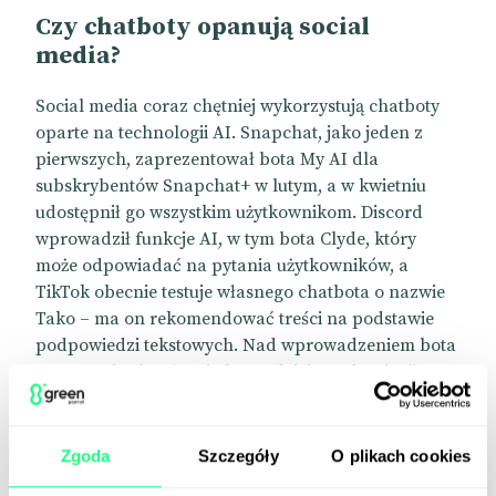
Czy chatboty opanują social
media?
Social media coraz chętniej wykorzystują chatboty
oparte na technologii AI. Snapchat, jako jeden z
pierwszych, zaprezentował bota My AI dla
subskrybentów Snapchat+ w lutym, a w kwietniu
udostępnił go wszystkim użytkownikom. Discord
wprowadził funkcje AI, w tym bota Clyde, który
może odpowiadać na pytania użytkowników, a
TikTok obecnie testuje własnego chatbota o nazwie
Tako – ma on rekomendować treści na podstawie
podpowiedzi tekstowych. Nad wprowadzeniem bota
zastanawia się też Twitch. Bardziej „tradycyjne”
platformy, na czele z Facebookiem, Instagramem,
YouTube czy LinkedIn, są bardziej wstrzemięźliwe w
tym obszarze. Czy nie przegapią jednak swojej
Zgoda
Szczegóły
O plikach cookies
szansy na odnalezienie się w nowej rzeczywistości