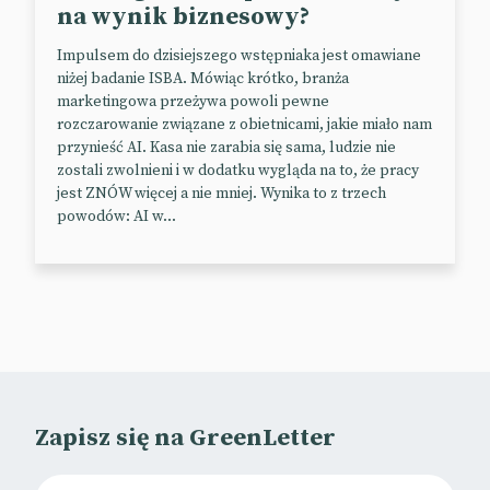
Jak zwrócić uwagę na palący problem utraty
na wynik biznesowy?
różnorodności biologicznej? Organizacja WWF w
Impulsem do dzisiejszego wstępniaka jest omawiane
nowej kampanii prezentuje żywy font, który
niżej badanie ISBA. Mówiąc krótko, branża
informuje o zatrważająco szybkim wymieraniu
marketingowa przeżywa powoli pewne
zwierząt –
jest on powiązany z bazą danych
rozczarowanie związane z obietnicami, jakie miało nam
„Czerwonej księgi gatunków zagrożonych”
. Każda
przynieść AI. Kasa nie zarabia się sama, ludzie nie
litera w stworzonym tak alfabecie odpowiada
zostali zwolnieni i w dodatku wygląda na to, że pracy
jednemu gatunkowi i informuje o liczbie żyjących
jest ZNÓW więcej a nie mniej. Wynika to z trzech
powodów: AI w...
zwierząt.
Cały projekt jest
dostępny tutaj
.
🎥
THE ENDANGERED TYPEFACE
📰
The Drum
(Paywall)
Shorty w GreenLetter
Zapisz się na GreenLetter
Spotify zwolni
200 pracowników
z działu