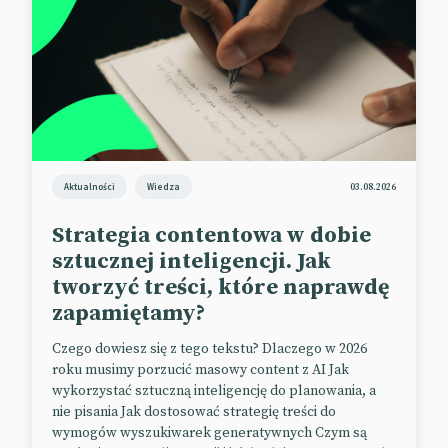
Artifact walczy z clickbaitowymi
tytułami
Aplikacja do przeglądania wiadomości Artifact
umożliwia oznaczanie clickbaitowych tytułów, aby
poprawić doświadczenia użytkowników. Funkcja ta
okazała się bardzo popularna, a apka idzie teraz o
krok dalej w walce z clickbaitami – pomagać jej w
Aktualności
Wiedza
03.08.2026
tym będzie AI. Już za kilka dni GPT-4 będzie
Strategia contentowa w dobie
przepisywał oznaczane tytuły tak, aby w jak
sztucznej inteligencji. Jak
największym stopniu odpowiadały one treści
tworzyć treści, które naprawdę
artykułu, a nie zachęcały do kliknięcia tekstami typu
zapamiętamy?
„musisz to zobaczyć!” czy „to niewiarygodne!”.
📰
The Verge
Czego dowiesz się z tego tekstu? Dlaczego w 2026
roku musimy porzucić masowy content z AI Jak
wykorzystać sztuczną inteligencję do planowania, a
nie pisania Jak dostosować strategię treści do
LinkedIn i luksusowe brandy
wymogów wyszukiwarek generatywnych Czym są