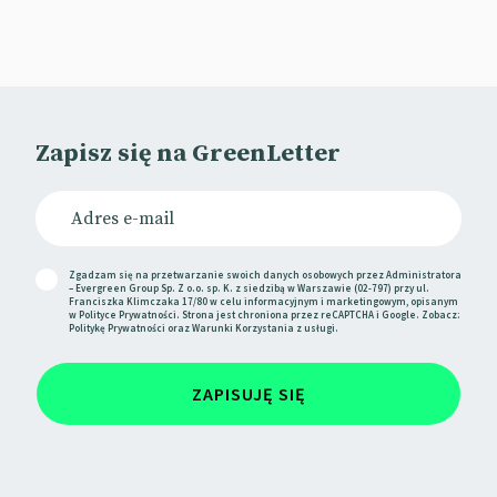
roku ma pojawić się w 50 milionach punktów
sprzedaży na całym świecie.
📰
Ad Week
📰
Linkedin
Zapisz się na GreenLetter
Reklama okienna w kampanii Ikei
Ikea podnosi poprzeczkę w kategorii OOH.
Zgadzam się na przetwarzanie swoich danych osobowych przez Administratora
– Evergreen Group Sp. Z o.o. sp. K. z siedzibą w Warszawie (02-797) przy ul.
Marka podarowała reklamowe rolety grupie
Franciszka Klimczaka 17/80 w celu informacyjnym i marketingowym, opisanym
w
Polityce Prywatności
. Strona jest chroniona przez reCAPTCHA i Google. Zobacz:
ochotników, którzy w zamian zainstalowali je w
Politykę Prywatności
oraz
Warunki Korzystania
z usługi.
swoich oknach.
ZAPISUJĘ SIĘ
Reklama co prawda „emitowana” jest głównie po
zmroku, ale dla nocnych przechodniów może
stanowić społeczny dowód słuszności, że w Ikei
warto kupować.