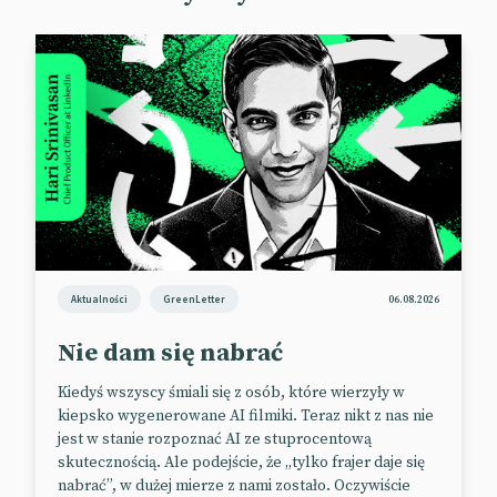
stanowili nastolatkowie i młodzi dorośli.
W gronie prawie 11 tys. respondentów znalazły się
osoby różnych ras, wyznań i poglądów.
📰
Fast Company
📰
Pew Research Center
Noś wełnę, nie poliester
Woolmark Company, australijska organizacja non-
Aktualności
GreenLetter
06.08.2026
profit zajmująca się promocją i certyfikacją wełny,
kontynuuje kampanię wymierzoną w fast fashion – i
Nie dam się nabrać
promującą wełnę.
Kiedyś wszyscy śmiali się z osób, które wierzyły w
Dwa lata temu we wrześniu spółka we współpracy z
kiepsko wygenerowane AI filmiki. Teraz nikt z nas nie
agencją 20something zrealizowała nagranie
jest w stanie rozpoznać AI ze stuprocentową
przedstawiające grupę osób próbujących wydostać
skutecznością. Ale podejście, że „tylko frajer daje się
się z basenu wypełnionego ropą naftową –
nabrać”, w dużej mierze z nami zostało. Oczywiście