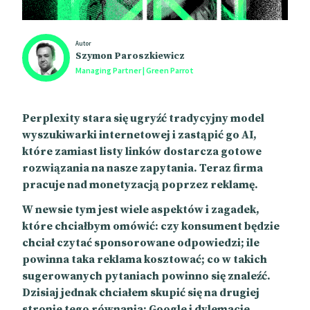
Autor
Szymon Paroszkiewicz
Managing Partner | Green Parrot
Perplexity stara się ugryźć tradycyjny model
wyszukiwarki internetowej i zastąpić go AI,
które zamiast listy linków dostarcza gotowe
rozwiązania na nasze zapytania. Teraz firma
pracuje nad monetyzacją poprzez reklamę.
W newsie tym jest wiele aspektów i zagadek,
które chciałbym omówić: czy konsument będzie
chciał czytać sponsorowane odpowiedzi; ile
powinna taka reklama kosztować; co w takich
sugerowanych pytaniach powinno się znaleźć.
Dzisiaj jednak chciałem skupić się na drugiej
stronie tego równania: Google i dylemacie