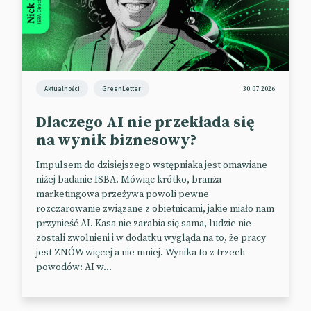
Perspektywy haptyki są szczególnie obiecujące w
obszarze wirtualnej rzeczywistości. Marki potrafią
jednak wykorzystywać ją również w „realu”.
Najnowszym tego przykładem jest „haptyczne logo”
zaprezentowane przez Mastercard na niedawnej
Aktualności
GreenLetter
30.07.2026
konferencji Brandweek w Phoenix.
Dlaczego AI nie przekłada się
Pozwala ono klientom na odczuwanie wibracji za
na wynik biznesowy?
pośrednictwem smartfona podczas zakupów online
lub korzystania z terminali płatniczych. Co istotne,
Impulsem do dzisiejszego wstępniaka jest omawiane
aparat wibruje w rytm dźwiękowego logo, które
niżej badanie ISBA. Mówiąc krótko, branża
Mastercard udostępnił w 2019 r.
marketingowa przeżywa powoli pewne
rozczarowanie związane z obietnicami, jakie miało nam
Jak wyjaśnia Raja Rajamannar, CMO w Mastercard,
przynieść AI. Kasa nie zarabia się sama, ludzie nie
haptyczna innowacja ma na celu zwiększenie
zostali zwolnieni i w dodatku wygląda na to, że pracy
poczucia bezpieczeństwa i satysfakcji klientów w
jest ZNÓW więcej a nie mniej. Wynika to z trzech
powodów: AI w...
kluczowym momencie dokonywania zakupu.
Na dobry początek rozwiązanie zostanie wdrożone
w Ameryce Łacińskiej i Europie Wschodniej. W ciągu