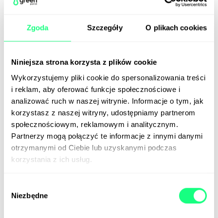
Zgoda
Szczegóły
O plikach cookies
Niniejsza strona korzysta z plików cookie
Wykorzystujemy pliki cookie do spersonalizowania treści
i reklam, aby oferować funkcje społecznościowe i
analizować ruch w naszej witrynie. Informacje o tym, jak
korzystasz z naszej witryny, udostępniamy partnerom
społecznościowym, reklamowym i analitycznym.
TikTok podbija retail
Partnerzy mogą połączyć te informacje z innymi danymi
otrzymanymi od Ciebie lub uzyskanymi podczas
Prawie połowa amerykańskich zetek w
korzystania z ich usług.
nadchodzącym sezonie świątecznym zamierza
wydać więcej pieniędzy niż rok temu. Taką
deklarację złożyło 43 proc. przedstawicieli młodego
Wybór
Niezbędne
pokolenia w badaniu przeprowadzonym przez
zgody
Fiverr. Wśród milenialsów entuzjazm jest