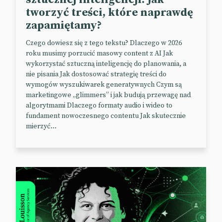
📰
YouTube
tworzyć treści, które naprawdę
zapamiętamy?
Czego dowiesz się z tego tekstu? Dlaczego w 2026
roku musimy porzucić masowy content z AI Jak
wykorzystać sztuczną inteligencję do planowania, a
nie pisania Jak dostosować strategię treści do
wymogów wyszukiwarek generatywnych Czym są
marketingowe „glimmers” i jak budują przewagę nad
algorytmami Dlaczego formaty audio i wideo to
fundament nowoczesnego contentu Jak skutecznie
mierzyć...
Haptyczne logo Mastercard
Technologie haptyczne to stosunkowo świeży temat
w marketingu. Pozwalają one na komunikację z
użytkownikami za pomocą fizycznych bodźców,
takich jak wibracje, ruchy lub inne formy
oddziaływania na zmysł dotyku.