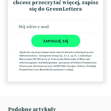
chcesz przeczytać więcej, zapisz
się do GreenLettera
TikTok jako platforma newsowa
Rosnącą pozycję TikToka – choć w innym segmencie
– potwierdza również badanie Pew Research Center.
ZAPISUJĘ SIĘ
Okazuje się, że odsetek dorosłych Amerykanów,
którzy korzystają z aplikacji jako platformy
Zgadzam się na przetwarzanie swoich danych osobowych przez
Administratora – Evergreen Group Sp. Z o.o. sp. K. z siedzibą w
newsowej wzrósł z 3 proc. w 2020 r. do 17 proc.
Warszawie (02-797) przy ul. Franciszka Klimczaka 17/80 w celu
informacyjnym i marketingowym, opisanym w
Polityce Prywatności
.
według danych z sierpnia br.
Strona jest chroniona przez reCAPTCHA i Google. Zobacz:
Politykę
Prywatności
oraz
Warunki Korzystania
z usługi.
Newsów na TikToku poszukuje 39 proc. dorosłych
przed trzydziestką, 19 proc. dorosłych w przedziale
wiekowym 30–49 lat, 9 proc. osób w wieku 50–64 lata
i 3 proc. respondentów powyżej 65. roku życia.
Wśród ankietowanych, którzy zadeklarowali
korzystanie z TikToka do celów rozmaitych 63 proc.
Podobne artykuły