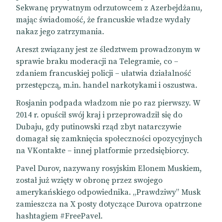
Sekwanę prywatnym odrzutowcem z Azerbejdżanu,
mając świadomość, że francuskie władze wydały
nakaz jego zatrzymania.
Areszt związany jest ze śledztwem prowadzonym w
sprawie braku moderacji na Telegramie, co –
zdaniem francuskiej policji – ułatwia działalność
przestępczą, m.in. handel narkotykami i oszustwa.
Rosjanin podpada władzom nie po raz pierwszy. W
2014 r. opuścił swój kraj i przeprowadził się do
Dubaju, gdy putinowski rząd zbyt natarczywie
domagał się zamknięcia społeczności opozycyjnych
na VKontakte – innej platformie przedsiębiorcy.
Pavel Durov, nazywany rosyjskim Elonem Muskiem,
został już wzięty w obronę przez swojego
amerykańskiego odpowiednika. „Prawdziwy” Musk
zamieszcza na X posty dotyczące Durova opatrzone
hashtagiem #FreePavel.