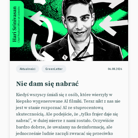
aplikacji o funkcję, która pozwala użytkownikom na
dodanie do swojego konta utworu. Dzięki temu
osoby odwiedzające nasz profil będą mogły łatwo
sprawdzić, co nam w duszy gra.
Przymusu na szczęście nie ma. W odróżnieniu od
analogicznego rozwiązania znanego z MySpace’a,
apka Instagrama nie będzie odtwarzała pliku audio
z automatu. Zainteresowani będą musieli kliknąć
„play”.
Aktualności
GreenLetter
06.08.2026
Funkcja z pewnością przypadnie do gustu muzykom,
Nie dam się nabrać
którzy lubią się pochwalić swoją twórczością w
socialach. Skorzystała z niej już m.in. Sabina
Kiedyś wszyscy śmiali się z osób, które wierzyły w
Carpenter do promocji swojego najnowszego singla
kiepsko wygenerowane AI filmiki. Teraz nikt z nas nie
jest w stanie rozpoznać AI ze stuprocentową
„Taste”.
skutecznością. Ale podejście, że „tylko frajer daje się
📰
Social Media Today
nabrać”, w dużej mierze z nami zostało. Oczywiście
bardzo dobrze, że uważamy na dezinformację, ale
📰
Design Taxi
jednocześnie ludzie zaczęli zwracać się przeciwko