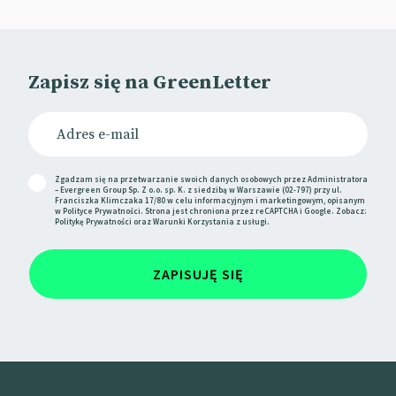
Duolingo coraz częściej promuje się w przestrzeni
fizycznej i w wchodzi interakcje ze swoimi fanami.
Niedawno zielona sowa goniła użytkowników z
atrapą noża podczas eventu zorganizowanego przez
Zapisz się na GreenLetter
chińską platformę social mediową i ecommerce’ową
Xiaohongshu.
Firma podejmuje te działania w bardzo konkretnym
celu. „Chcemy, by Duo stała się równie sławna, jak
Zgadzam się na przetwarzanie swoich danych osobowych przez Administratora
– Evergreen Group Sp. Z o.o. sp. K. z siedzibą w Warszawie (02-797) przy ul.
Pikachu” – wyjaśniła Michelle Sharp, dyrektorka
Franciszka Klimczaka 17/80 w celu informacyjnym i marketingowym, opisanym
w
Polityce Prywatności
. Strona jest chroniona przez reCAPTCHA i Google. Zobacz:
marketingu w Duolingo, w rozmowie z serwisem
Politykę Prywatności
oraz
Warunki Korzystania
z usługi.
ModernRetail.
📰
Modern Retail
ZAPISUJĘ SIĘ
📰
X