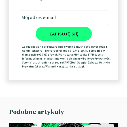
📰
The Drum
📰
TikTok
ZAPISUJĘ SIĘ
Zgadzam się na przetwarzanie swoich danych osobowych przez
Administratora – Evergreen Group Sp. Z o.o. sp. K. z siedzibą w
Warszawie (02-797) przy ul. Franciszka Klimczaka 17/80 w celu
informacyjnym i marketingowym, opisanym w
Polityce Prywatności
.
Strona jest chroniona przez reCAPTCHA i Google. Zobacz:
Politykę
Prywatności
oraz
Warunki Korzystania
z usługi.
Profilowa piosenka na IG
Podobne artykuły
Instagram odkurza pomysł MySpace’a.
Społecznościówka wzbogaciła mobilną wersję swojej