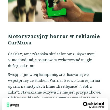
Motoryzacyjny horror w reklamie
CarMaxa
CarMax, amerykańska sieć salonów z używanymi
samochodami, postanowiła wykorzystać magię
dużego ekranu.
Swoją najnowszą kampanię, zrealizowaną we
współpracy ze studiem Warner Bros. Pictures, firma
oparła na motywach filmu „Beetlejuice” („Sok z
żuka”). Nawiązanie oczywiście nie jest przypadkowe.
Niebawem klasyk Burtona (1988) powróci w formie
sequela zatytułowanego „Beetlejuice Beetlejuice”