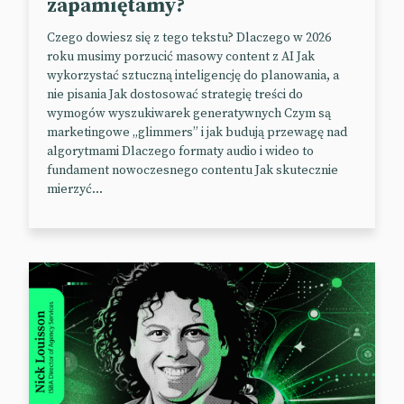
zapamiętamy?
W trakcie mistrzostw trwających od 19 sierpnia do 9
września Williams zorganizuje specjalną lożę dla
Czego dowiesz się z tego tekstu? Dlaczego w 2026
roku musimy porzucić masowy content z AI Jak
influencerów w celu promocji swoich produktów i
wykorzystać sztuczną inteligencję do planowania, a
budowania świadomości marki, która nawiązuje do
nie pisania Jak dostosować strategię treści do
tenisa m.in. pod względem identyfikacji wizualnej.
wymogów wyszukiwarek generatywnych Czym są
marketingowe „glimmers” i jak budują przewagę nad
Nowa kolekcja Williams upamiętnia również jej
algorytmami Dlaczego formaty audio i wideo to
pierwszy tytuł wielkoszlemowy zdobyty podczas US
fundament nowoczesnego contentu Jak skutecznie
Open w 1999 r.
mierzyć...
📰
Glossy