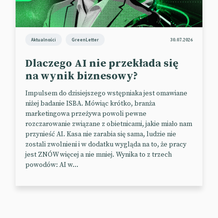
Duo pragnie sławy
Aktualności
GreenLetter
30.07.2026
Najpopularniejsza aplikacja do nauki języków
Dlaczego AI nie przekłada się
obcych ponownie przenosi user experience do realu.
na wynik biznesowy?
W dniach 23–25 sierpnia Duolingo uruchomiło
Impulsem do dzisiejszego wstępniaka jest omawiane
tymczasowy sklep w nowojorskim Soho.
niżej badanie ISBA. Mówiąc krótko, branża
Użytkownicy mogli zakupić w nim limitowaną edycję
marketingowa przeżywa powoli pewne
produktów inspirowanych postacią słynnej sowy –
rozczarowanie związane z obietnicami, jakie miało nam
firmowego brand hero znanego również jako Duo. W
przynieść AI. Kasa nie zarabia się sama, ludzie nie
ofercie były m.in. jasnozielone Crocsy za 70 dolarów.
zostali zwolnieni i w dodatku wygląda na to, że pracy
jest ZNÓW więcej a nie mniej. Wynika to z trzech
Nie obyło się bez gamifikacji. Warunkiem wejścia
powodów: AI w...
było pokazanie swojego „streaka”, czyli kilkudniowej
serii zakończonych lekcji. W sklepie można było
zdobywać nagrody, grać w gry i zrobić sobie zdjęcie
z maskotką sowy.