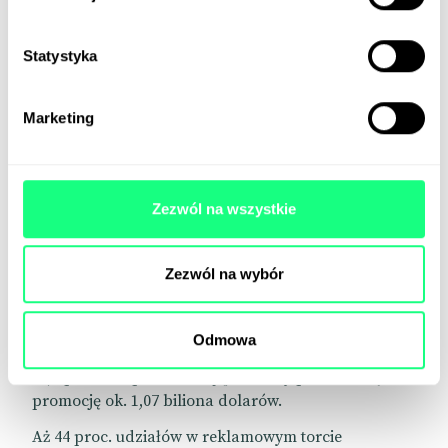
Statystyka
Marketing
Jeszcze więcej pieniędzy na
Zezwól na wszystkie
reklamę
Wydatki na reklamę szybują szybciej niż inflacja.
Zezwól na wybór
Według prognoz WARC, agencji zajmującej się
badaniem rynku reklamowego, światowa dynamika
Odmowa
wzrostu w tym segmencie ma w tym roku sięgnąć
10,5 proc. Eksperci szacują, że firmy przeznaczą na
promocję ok. 1,07 biliona dolarów.
Aż 44 proc. udziałów w reklamowym torcie