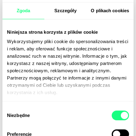
(premiera zaplanowana jest na 9 września).
Zgoda
Szczegóły
O plikach cookies
Kampania CarMaxa, zrealizowana pod hasłem „jak
tego robić nie należy” („the way it shouldn’t be”), to
90-sekundowy spot przedstawiający historyjkę
Niniejsza strona korzysta z plików cookie
utrzymaną – podobnie jak dzieło Burtona – w
konwencji komediowego horroru. Beetlejuice, czyli
Wykorzystujemy pliki cookie do spersonalizowania treści
filmowy upiór, prowadzi w nim salon samochodowy,
i reklam, aby oferować funkcje społecznościowe i
do którego omyłkowo trafiają wystraszeni klienci.
analizować ruch w naszej witrynie. Informacje o tym, jak
korzystasz z naszej witryny, udostępniamy partnerom
Historia kończy się pomyślnie. CarMax ratuje
społecznościowym, reklamowym i analitycznym.
pechowców z opałów.
Partnerzy mogą połączyć te informacje z innymi danymi
Przepraszamy za spoiler.
otrzymanymi od Ciebie lub uzyskanymi podczas
korzystania z ich usług.
📰
Marketing Dive
📰
YouTube
Wybór
Niezbędne
zgody
Preferencje