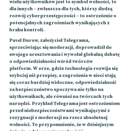
wielu użytkowników jest to symbol wolności, to
dla innych – zwłaszcza dla tych, którzy śledzą
rozwój cyberprzestępczości – to ostrzeżenie o
potencjalnych zagrożeniach wynikających z
braku kontroli.
Pavel Durow, założyciel Telegrama,
sprzeciwiając się moderacji, doprowadził do
swojego aresztowania i
wywołał globalną debatę
o odpowiedzialności wśród twórców
platform.
W erze, gdzie technologia rozwija się
szybciej niż przepisy, a zagrożenia w sieci stają
się coraz bardziej widoczne, odpowiedzialność
za bezpieczeństwo spoczywa nie tylko na
użytkownikach, ale również na twórcach tych
narzędzi. Przykład Telegrama jest ostrzeżeniem
przed niebezpieczeństwami wynikającymi z
rezygnacji z moderacji na rzecz absolutnej
wolności. To przypomnienie, że w dzisiejszym