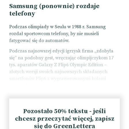
Samsung (ponownie) rozdaje
telefony
Podczas olimpiady w Seulu w 1988 r. Samsung
rozdał sportowcom telefony, by nie musieli
fatygować się do automatów.
Podczas najnowszej edycji igrzysk firma „zdobyła
się” na podobny gest, wręczając olimpijczykom 17
tys. aparatów Galaxy Z Flip6 Olympic Edition –
złotych wersji swoich najnowszych składanych
smartfonów Flip6 z wygrawerowanymi kołami
olimpijskimi.
TikTok zaroił się od viralowych filmików z kategorii
unboxing – sportowcy są zachwyceni akcją.
Pozostało 50% tekstu - jeśli
Samsung również. Sprzedaż Flip6 w trakcie igrzysk
chcesz przeczytać więcej, zapisz
wzrosła o 23 proc.
się do GreenLettera