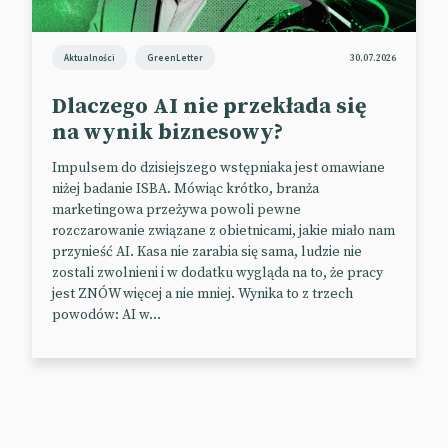
Aktualności
GreenLetter
30.07.2026
Dlaczego AI nie przekłada się
na wynik biznesowy?
Impulsem do dzisiejszego wstępniaka jest omawiane
niżej badanie ISBA. Mówiąc krótko, branża
marketingowa przeżywa powoli pewne
rozczarowanie związane z obietnicami, jakie miało nam
przynieść AI. Kasa nie zarabia się sama, ludzie nie
zostali zwolnieni i w dodatku wygląda na to, że pracy
jest ZNÓW więcej a nie mniej. Wynika to z trzech
powodów: AI w...
Virgin Active zniechęca do
aktywności
Gdybyście przypadkiem jeszcze nie odhaczyli
dzisiejszego crossfitu, pilatesa i pół litra smoothie z