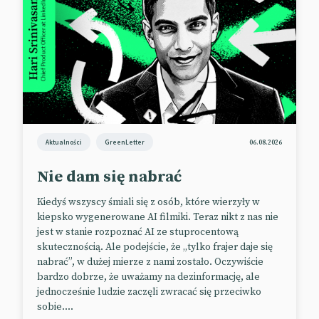
wyniki kampanii marketingowych. 75 proc.
dorosłych uczestników wydarzeń na żywo zauważa
obecność marek podczas tego typu eventów. Wśród
milenialsów i zetek ten odsetek wynosi 81 proc.
Jednak działania zorientowane na uczestników
zdalnych powinny brać poprawkę na obecność
medium.
📰
Marketing Dive
Aktualności
GreenLetter
06.08.2026
Nie dam się nabrać
YouTube oferuje drugie życie
Kiedyś wszyscy śmiali się z osób, które wierzyły w
influencerom
kiepsko wygenerowane AI filmiki. Teraz nikt z nas nie
jest w stanie rozpoznać AI ze stuprocentową
Zbanowani YouTuberzy mogą liczyć na drugie życie.
skutecznością. Ale podejście, że „tylko frajer daje się
nabrać”, w dużej mierze z nami zostało. Oczywiście
Platforma postanowiła dać szansę twórcom, których
bardzo dobrze, że uważamy na dezinformację, ale
usunęła za łamanie zasad. W ramach pilotażowego
jednocześnie ludzie zaczęli zwracać się przeciwko
projektu „eksmitowani” influencerzy będą mogli
sobie....