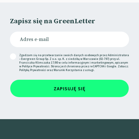
jarmużu, Virgin Active udziela wam dyspensy.
Marka ruszyła z kampanią „Leave the Cult, Join the
Zapisz się na GreenLetter
Club”, wymierzoną przeciw toksycznej kulturze
fitness.
Brytyjska sieć klubów fitness zachęca do bardziej
zrównoważonego podejścia do aktywności fizycznej,
zamiast ulegania presji instagramowych standardów
Zgadzam się na przetwarzanie swoich danych osobowych przez Administratora
– Evergreen Group Sp. Z o.o. sp. K. z siedzibą w Warszawie (02-797) przy ul.
urody i ciągłego samodoskonalenia.
Franciszka Klimczaka 17/80 w celu informacyjnym i marketingowym, opisanym
w
Polityce Prywatności
. Strona jest chroniona przez reCAPTCHA i Google. Zobacz:
Politykę Prywatności
oraz
Warunki Korzystania
z usługi.
Akcja zadebiutowała w Światowy Dzień Zdrowia
Psychicznego, by zwrócić uwagę na problem tzw.
wellness burnout – czyli sytuacji, gdy gonitwa za
ZAPISUJĘ SIĘ
zdrowiem odbija się na zdrowiu.
📰
Creative Review