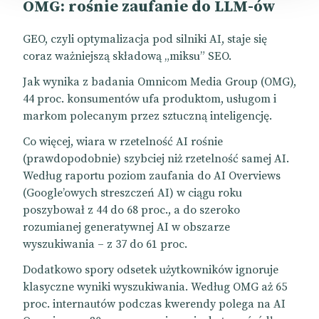
OMG: rośnie zaufanie do LLM-ów
GEO, czyli optymalizacja pod silniki AI, staje się
coraz ważniejszą składową „miksu” SEO.
Jak wynika z badania Omnicom Media Group (OMG),
44 proc. konsumentów ufa produktom, usługom i
markom polecanym przez sztuczną inteligencję.
Co więcej, wiara w rzetelność AI rośnie
(prawdopodobnie) szybciej niż rzetelność samej AI.
Według raportu poziom zaufania do AI Overviews
(Google’owych streszczeń AI) w ciągu roku
poszybował z 44 do 68 proc., a do szeroko
rozumianej generatywnej AI w obszarze
wyszukiwania – z 37 do 61 proc.
Dodatkowo spory odsetek użytkowników ignoruje
klasyczne wyniki wyszukiwania. Według OMG aż 65
proc. internautów podczas kwerendy polega na AI