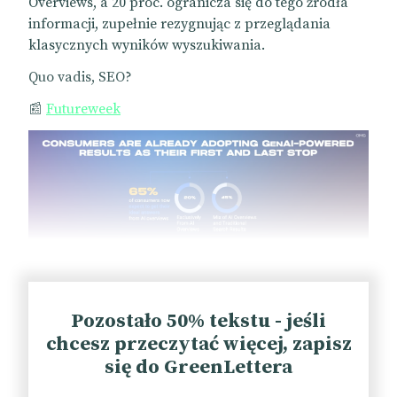
Overviews, a 20 proc. ogranicza się do tego źródła
informacji, zupełnie rezygnując z przeglądania
klasycznych wyników wyszukiwania.
Quo vadis, SEO?
📰
Futureweek
Pozostało 50% tekstu - jeśli
chcesz przeczytać więcej, zapisz
się do GreenLettera
Horizon Futures: eventy się