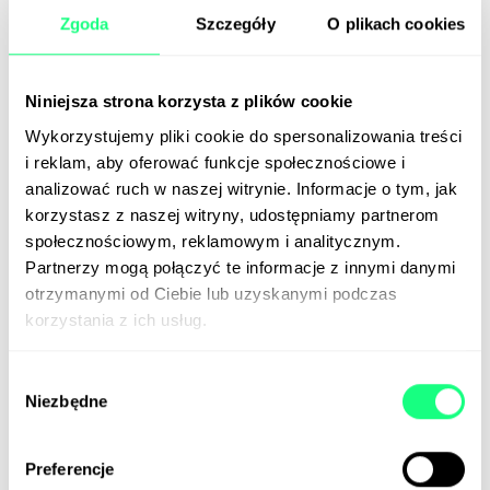
📰
TechCrunch
Zgoda
Szczegóły
O plikach cookies
PepsiCo co-sourcuje marketing
Niniejsza strona korzysta z plików cookie
Wykorzystujemy pliki cookie do spersonalizowania treści
In-housing czy outsourcing?
i reklam, aby oferować funkcje społecznościowe i
To fałszywy dylemat.
analizować ruch w naszej witrynie. Informacje o tym, jak
korzystasz z naszej witryny, udostępniamy partnerom
PepsiCo i VaynerMedia połączyły siły w trybie co-
społecznościowym, reklamowym i analitycznym.
sourcingu, uzyskując trzykrotny wzrost produkcji
Partnerzy mogą połączyć te informacje z innymi danymi
treści, wzrost zaangażowania odbiorców o 50–70
otrzymanymi od Ciebie lub uzyskanymi podczas
proc. (w zależności od marki) i wyższą sprzedaż (w
korzystania z ich usług.
tej kategorii danych zabrakło). Wśród policzalnych
korzyści ze współpracy wymieniony został również
Wybór
czas. „To, co kiedyś zajmowało miesiąc, dziś trwa
Niezbędne
zgody
dwa lub trzy dni” – powiedział Mark Kirkham, CMO
PepsiCo.
Preferencje
Napojowy gigant i agencja Gary’ego Vaynerchuka