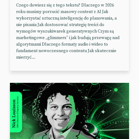
Tim Tam stawia OOH na głowie
Czego dowiesz się z tego tekstu? Dlaczego w 2026
roku musimy porzucić masowy content z AI Jak
Jak najprościej przyciągnąć uwagę billboardem?
wykorzystać sztuczną inteligencję do planowania, a
nie pisania Jak dostosować strategię treści do
Odwrócić go do góry nogami.
wymogów wyszukiwarek generatywnych Czym są
marketingowe „glimmers” i jak budują przewagę nad
Na taki krok zdecydował się producent ciastek Tim
algorytmami Dlaczego formaty audio i wideo to
Tam.
fundament nowoczesnego contentu Jak skutecznie
mierzyć...
Byłby to może zabieg zbyt karkołomny, gdyby nie
fakt, że marka jest rodem z Australii – czyli miejsca,
gdzie chodzi się do góry nogami – co uzasadnia
logikę reklamy.
Popularne na Antypodach Tim Tamy trafiły do
brytyjskich supermarketów w marcu zeszłego roku,
ale wielu konsumentów wciąż nie ma pojęcia o
dostępności australijskich ciastek. Wywrotowa
kampania OOH ma to zmienić.
📰
The Drum