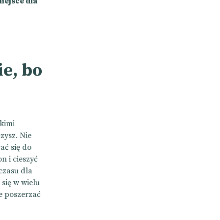
iejsce dla
ie, bo
kimi
zysz. Nie
ać się do
n i cieszyć
 czasu dla
 się w wielu
e poszerzać