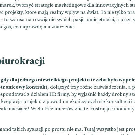
marek, tworzyć strategie marketingowe dla innowacyjnych st
ć projekty, które mają realny wpływ na świat. To nie tylko pr
– to szansa na rozwijanie swoich pasji i umiejętności, a przy 
zegoś, co naprawdę ma znaczenie.
biurokracji
 gdy dla jednego niewielkiego projektu trzeba było wypełn
stronicowy kontrakt,
dołączyć trzy różne zaświadczenia, a 
espondować z działem HR firmy, by wyjaśnić każdy drobny sz
akceptacja projektu z powodu niekończących się konsultacji i
ałe miesiące? Wielu freelancerów zna te frustrujące momenty
nd takich sytuacji po prostu nie ma. Tutaj wszystko jest pros