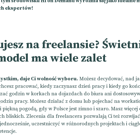
 tym środowisku HI on Demand wyróżnia się jako idealne m
ch ekspertów!
jesz na freelansie? Świetn
model ma wiele zalet
ystkim, daje Ci wolność wyboru.
Możesz decydować, nad ja
chcesz pracować, kiedy zaczynasz dzień pracy i kiedy go końc
zać godzin w korkach na dojazdach do biura ani dostosowyw
odzin pracy. Możesz działać z domu lub pojechać na workatio
i piękną pogodą, gdy w Polsce jest zimno i szaro. Masz więcej
ich bliskich. Zlecenia dla freelancera pozwalają Ci też rozwijać
jednocześnie, uczestniczyć w różnorodnych projektach i ciągł
etencje.