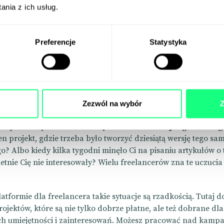
a?
Brzmi zachęcająco? Poznaj
Human Intelligence on Deman
nia z ich usług.
re zostało stworzone z myślą o freelancerach, którzy chcą skup
ą najlepiej, nie martwiąc się o kwestie organizacyjne i finanso
o konkretów. Co freelancerzy mają ze współpracy z HI?
Preferencje
Statystyka
ty, które naprawdę Cię kręcą
Zezwól na wybór
Z
arzyło Ci się zastanawiać się nad sensem kolejnego nudneg
en projekt, gdzie trzeba było tworzyć dziesiątą wersję tego s
? Albo kiedy kilka tygodni minęło Ci na pisaniu artykułów o
etnie Cię nie interesowały? Wielu freelancerów zna te uczucia
atformie dla freelancera takie sytuacje są rzadkością. Tutaj d
ojektów, które są nie tylko dobrze płatne, ale też dobrane dl
h umiejętności i zainteresowań. Możesz pracować nad kampa