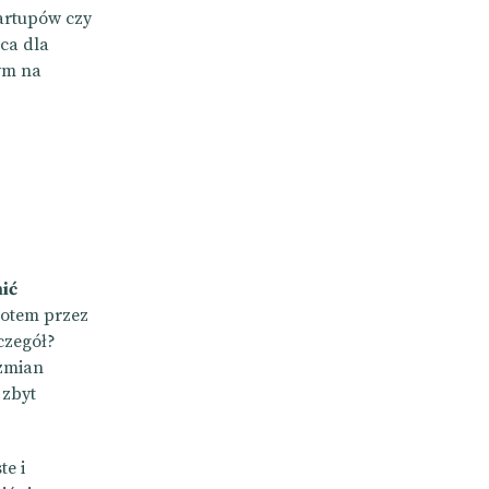
artupów czy
aca dla
tym na
ić
potem przez
czegół?
 zmian
 zbyt
te i