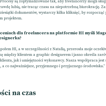
. Procesy są zoptymalizowane tak, aby freelancerzy mogli skup
rawdę lubią, nie tracąc czasu na niepotrzebną biurokrację. Za
ziesiątki dokumentów, wystarczy kilka kliknięć, by rozpocząć
ym projektem.
eceniach dla freelancera na platformie HI myśli Mag
esignerka?
społem HI, a w szczególności z Natalią, przerosła moje oczeki
kę między klientem a graphic designerem i jasno określa zar
lienta, jak i umiejętności wykonawcy. Nasza współpraca jes
, a co najważniejsze, przyjemnego i przyjaznego środowiska.”
ści na czas