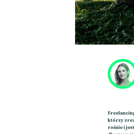
Freelancing
którzy zrez
rośnie i je