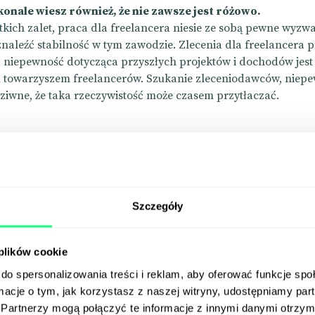
onale wiesz również, że nie zawsze jest różowo.
kich zalet, praca dla freelancera niesie ze sobą pewne wyzwa
 znaleźć stabilność w tym zawodzie. Zlecenia dla freelancera 
 niepewność dotycząca przyszłych projektów i dochodów jest
 towarzyszem freelancerów. Szukanie zleceniodawców, niep
dziwne, że taka rzeczywistość może czasem przytłaczać.
owiesz na platformę dla
ancera, która zmienia reg
Szczegóły
 plików cookie
do spersonalizowania treści i reklam, aby oferować funkcje sp
la freelancera, która oferuje stabilność, interesujące pro
ormacje o tym, jak korzystasz z naszej witryny, udostępniamy p
płatności nie ograniczając jednak zalet związanych z pra
Partnerzy mogą połączyć te informacje z innymi danymi otrzym