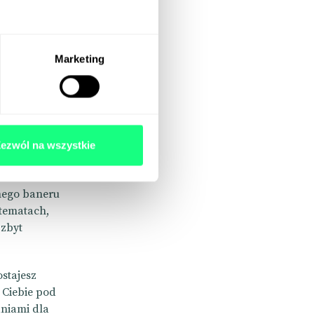
d
. To
ić się na
we. Ale
Marketing
ezwól na wszystkie
o zlecenia?
amego baneru
 tematach,
 zbyt
ostajesz
a Ciebie pod
niami dla