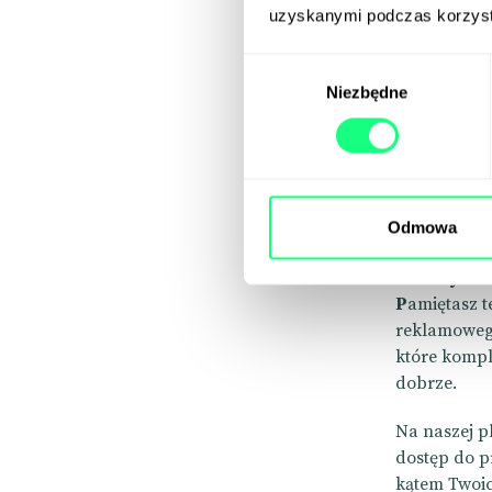
freelancer
uzyskanymi podczas korzysta
miejsce, któ
tym, co robi
Wybór
przejdźmy d
Niezbędne
zgody
Projek
Odmowa
Ile razy zd
P
amiętasz t
reklamowego
które kompl
dobrze.
Na naszej pl
dostęp do pr
kątem Twoic