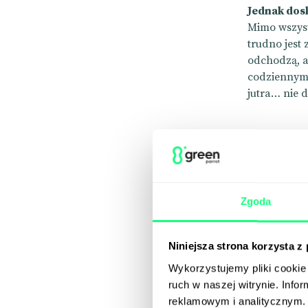
Jednak dosk
Mimo wszyst
trudno jest
odchodzą, a
codziennym
jutra… nie 
Co p
freel
Zgoda
gry?
Niniejsza strona korzysta z
Wykorzystujemy pliki cookie 
Platforma d
ruch w naszej witrynie. Inf
terminowe 
reklamowym i analitycznym. 