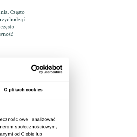
nia. Często
przychodzą i
 często
ewność
uły
O plikach cookies
ołecznościowe i analizować
jekty i
artnerom społecznościowym,
cą dla
anymi od Ciebie lub