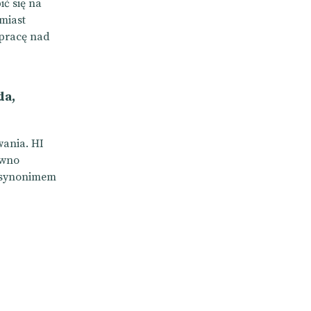
ić się na
miast
 pracę nad
da,
wania. HI
ówno
t synonimem