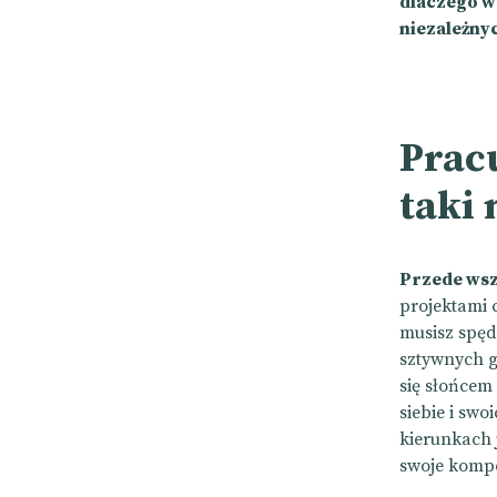
dlaczego w
niezależny
Pracu
taki 
Przede wsz
projektami 
musisz spęd
sztywnych g
się słońcem 
siebie i swo
kierunkach 
swoje komp