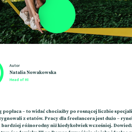
Autor
Natalia Nowakowska
Head of HI
 popłaca – to widać chociażby po rosnącej liczbie specjal
ygnowali z etatów. Pracy dla freelancera jest dużo – ryn
st bardziej różnorodny niż kiedykolwiek wcześniej. Dowiedz