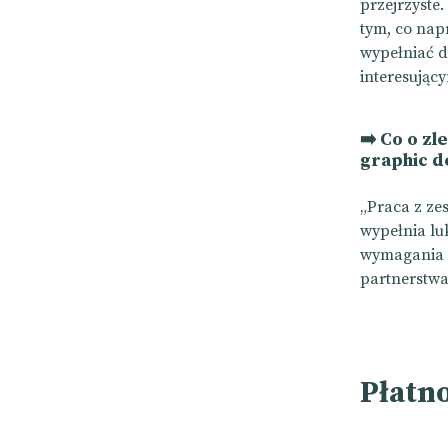
przejrzyste
tym, co nap
wypełniać d
interesując
➡️ Co o zl
graphic d
„Praca z ze
wypełnia lu
wymagania k
partnerstwa
Płatno