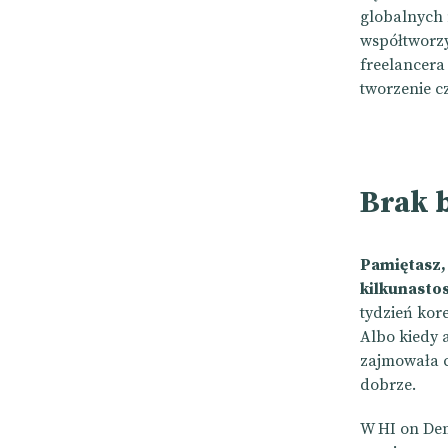
globalnych 
współtworzy
freelancera 
tworzenie c
Brak 
Pamiętasz,
kilkunasto
tydzień kor
Albo kiedy 
zajmowała c
dobrze.
W HI on Dema