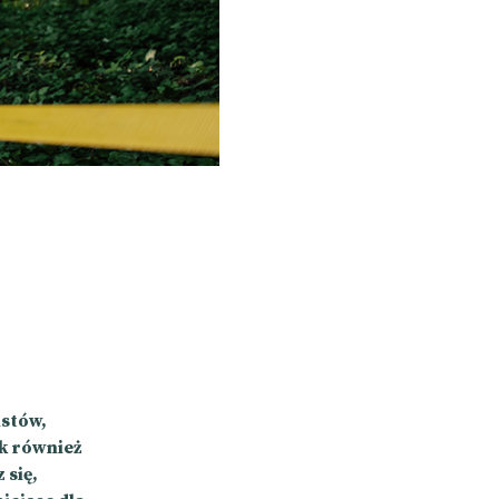
istów,
ek również
 się,