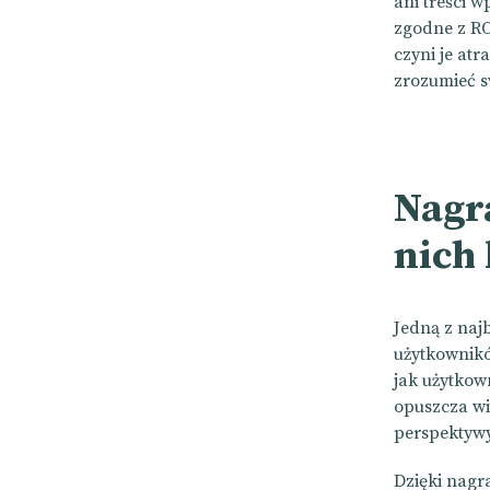
ani treści 
zgodne z ROD
czyni je atr
zrozumieć s
Nagra
nich 
Jedną z najb
użytkownikó
jak użytkown
opuszcza wi
perspektywy
Dzięki nag