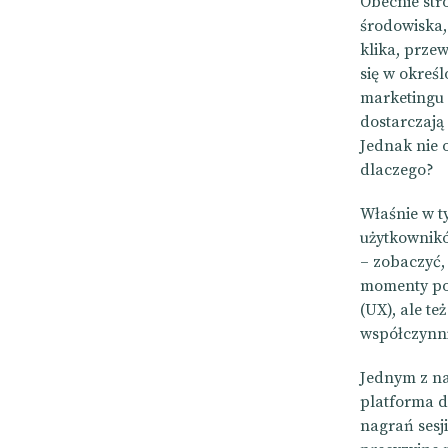
Obecnie stro
środowiska,
klika, prze
się w okreś
marketingu 
dostarczają 
Jednak nie 
dlaczego?
Właśnie w t
użytkownikó
– zobaczyć, 
momenty pow
(UX), ale te
współczynn
Jednym z nar
platforma d
nagrań sesji