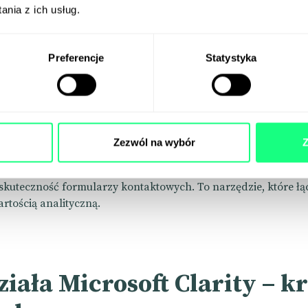
nia z ich usług.
ieplne (heatmaps), które pokazują, gdzie użytkownicy klikają 
stronę. Dzięki nim można w kilka minut zidentyfikować element
brze, oraz te, które wymagają poprawy.
Preferencje
Statystyka
 Clarity jest jego prostota – wystarczy dodać niewielki fragm
do swojej strony, by rozpocząć rejestrowanie zachowań użytk
est w pełni zgodne z RODO i dba o anonimowość odwiedzający
nym wyborem dla firm z każdej branży.
Zezwól na wybór
Z
larity służy nie tylko do analizy, ale także do optymalizacji w
m wizualnym można ulepszać UX, eliminować błędy, poprawia
skuteczność formularzy kontaktowych. To narzędzie, które łą
rtością analityczną.
ziała Microsoft Clarity – k