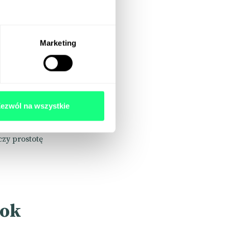
i jak daleko
y, które
Marketing
ent kodu
owników.
ch, co czyni
ezwól na wszystkie
itryny –
ć ścieżki
czy prostotę
rok