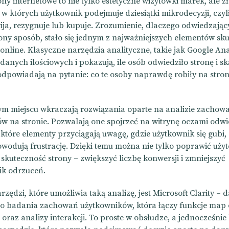
ny internetowe to nie tylko estetyczne wizytówki marek, ale z
 w których użytkownik podejmuje dziesiątki mikrodecyzji, czyl
wija, rezygnuje lub kupuje. Zrozumienie, dlaczego odwiedzają
lony sposób, stało się jednym z najważniejszych elementów sk
online. Klasyczne narzędzia analityczne, takie jak Google Anal
danych ilościowych i pokazują, ile osób odwiedziło stronę i sk
odpowiadają na pytanie: co te osoby naprawdę robiły na stroni
ym miejscu wkraczają rozwiązania oparte na analizie zachow
w na stronie. Pozwalają one spojrzeć na witrynę oczami odw
które elementy przyciągają uwagę, gdzie użytkownik się gubi, 
odują frustrację. Dzięki temu można nie tylko poprawić uży
ż skuteczność strony – zwiększyć liczbę konwersji i zmniejszyć
ik odrzuceń.
zędzi, które umożliwia taką analizę, jest Microsoft Clarity –
o badania zachowań użytkowników, która łączy funkcje map 
 oraz analizy interakcji. To proste w obsłudze, a jednocześni