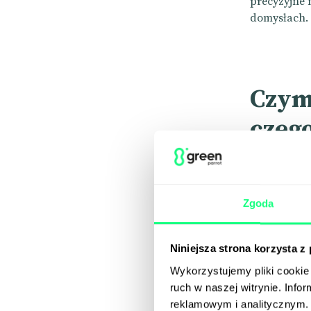
precyzyjne 
domysłach.
Czym 
czego
Microsoft Cl
zaprojektow
Zgoda
Twojej stro
analityczny
na tym, co w
Niniejsza strona korzysta z
Wykorzystujemy pliki cookie 
Platforma o
ruch w naszej witrynie. Inf
odwiedzając
reklamowym i analitycznym. 
użytkownikó