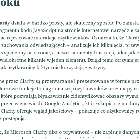
roku
arity działa w bardzo prosty, ale skuteczny sposób. Po zainst
ragmentu kodu JavaScript na stronie internetowej narzędzie z
ie rejestrować interakcje użytkowników. Oznacza to, że Clarit
 zachowania odwiedzających – analizuje ich kliknięcia, przewi
s spędzony na stronie, a nawet momenty frustracji, takie jak t
i wielokrotne klikanie w jeden element). Dzięki temu otrzymuj
jak użytkownicy faktycznie korzystają z witryny.
e przez Clarity są przetwarzane i prezentowane w formie prz
luczowe funkcje to nagrania sesji użytkowników oraz mapy ci
 które pozwalają błyskawicznie zidentyfikować obszary wyma
przeciwieństwie do Google Analytics, które skupia się na dan
Clarity oferuje wgląd jakościowy – pokazuje co użytkownicy ro
k postępują.
, że Microsoft Clarity dba o prywatność – nie zapisuje dany