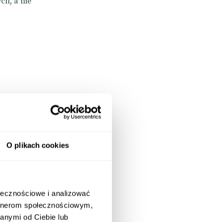
ch, a nie
osoft,
rzystają z
O plikach cookies
żytkownika –
ołecznościowe i analizować
a
artnerom społecznościowym,
rania sesji
anymi od Ciebie lub
iknięć –