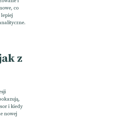
zowane i
rmowe, co
lepiej
nalityczne.
jak z
sji
pokazują,
sor i kiedy
ie nowej