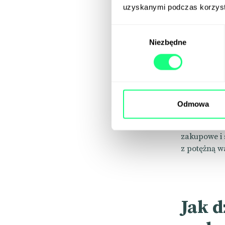
uzyskanymi podczas korzysta
oraz mapy c
przewijają 
Wybór
działają do
Niezbędne
zgody
Ważną zaletą
JavaScript 
Narzędzie j
je bezpiecz
Odmowa
W praktyce C
dzięki dany
zakupowe i 
z potężną wa
Jak d