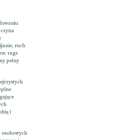
alowaniu
aczyna
y
janie, ruch
zw. rage
emy pełny
ejrzystych
eplne
gające
ych
bią i
ch osobowych