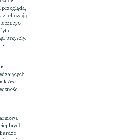
łożone
i przegląda,
cy zachowują
utecznego
ytics,
ąd przyszły.
e i
ań
iedzających
a które
teczność
 darmowa
cieplnych,
e bardzo