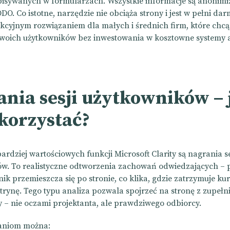
wpisywanych w formularzach. Wszystkie informacje są anonimi
O. Co istotne, narzędzie nie obciąża strony i jest w pełni da
akcyjnym rozwiązaniem dla małych i średnich firm, które chcą 
woich użytkowników bez inwestowania w kosztowne systemy a
nia sesji użytkowników – 
korzystać?
ardziej wartościowych funkcji Microsoft Clarity są nagrania se
w. To realistyczne odtworzenia zachowań odwiedzających – 
ik przemieszcza się po stronie, co klika, gdzie zatrzymuje kur
trynę. Tego typu analiza pozwala spojrzeć na stronę z zupełn
 – nie oczami projektanta, ale prawdziwego odbiorcy.
raniom można: