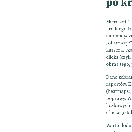
po k
Microsoft Cl
krótkiego f
automatyczn
„obserwuje”
kursora, cza
clicks (czyl
obraz tego, 
Dane zebran
raportów. K
(heatmaps),
poprawy. W 
liczbowych, 
dlaczego ta
Warto dodać