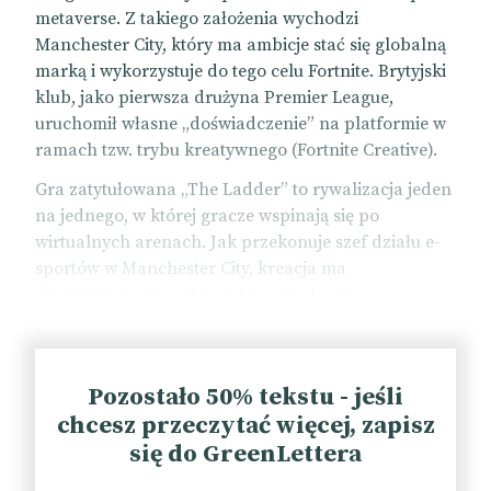
metaverse. Z takiego założenia wychodzi
Manchester City, który ma ambicje stać się globalną
marką i wykorzystuje do tego celu Fortnite. Brytyjski
klub, jako pierwsza drużyna Premier League,
uruchomił własne „doświadczenie” na platformie w
ramach tzw. trybu kreatywnego (Fortnite Creative).
Gra zatytułowana „The Ladder” to rywalizacja jeden
na jednego, w której gracze wspinają się po
wirtualnych arenach. Jak przekonuje szef działu e-
sportów w Manchester City, kreacja ma
długoterminowy potencjał i pozwala marce na
wejście do ekosystemu Fortnite w „organiczny”
sposób.
Platforma będąca własnością Epic Games nie jest
Pozostało 50% tekstu - jeśli
metaverse’em w sensie ścisłym, ale oferuje wirtualne
chcesz przeczytać więcej, zapisz
przestrzenie, w których użytkownicy mogą wchodzić
się do GreenLettera
w interakcje, uczestniczyć w wydarzeniach na żywo i