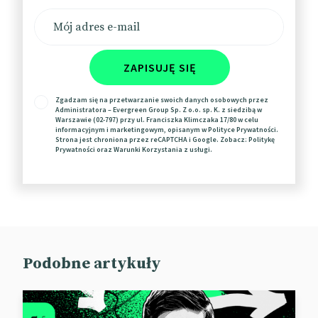
tworzyć własne treści.
📰
DigiDay
ZAPISUJĘ SIĘ
Zgadzam się na przetwarzanie swoich danych osobowych przez
Administratora – Evergreen Group Sp. Z o.o. sp. K. z siedzibą w
Warszawie (02-797) przy ul. Franciszka Klimczaka 17/80 w celu
informacyjnym i marketingowym, opisanym w
Polityce Prywatności
.
Strona jest chroniona przez reCAPTCHA i Google. Zobacz:
Politykę
Prywatności
oraz
Warunki Korzystania
z usługi.
Video wygrywa z telewizją
Podobne artykuły
Udział digital video w rynku reklamy wciąż rośnie –
wynika z danych Interactive Advertising Bureau
(IAB).