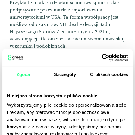
Przykładem takich działań są umowy sponsorskie
podpisywane przez marki ze sportowcami
uniwersyteckimi w USA. Ta forma współpracy jest
możliwa od czasu tzw. NIL deal – decyzji Sądu
Najwyższego Stanów Zjednoczonych z 2021 r.,
zezwalającej atletom zarabianie na swoim nazwisku,
wizerunku i podobiznach.
Od tego czasu na wykorzystanie potencjału
socialmediowego młodych sportowców zdecydowały
się m.in. McDonald’s, Microsoft, PepsiCo, Berkshire
Zgoda
Szczegóły
O plikach cookies
Hathaway, Amazon i Unilever.
Ostatni przykład takiego partnerstwa to umowa
Niniejsza strona korzysta z plików cookie
podpisana przez Under Armour z bliźniaczkami
Haley i Hanną Cavinder. Koszykarki grające w
Wykorzystujemy pliki cookie do spersonalizowania treści
uniwersyteckiej drużynie Miami Hurricanes będą
i reklam, aby oferować funkcje społecznościowe i
ambasadorkami marki przez najbliższe trzy lata.
analizować ruch w naszej witrynie. Informacje o tym, jak
korzystasz z naszej witryny, udostępniamy partnerom
„Sportowcy działają teraz jak twórcy treści” – ocenia
społecznościowym, reklamowym i analitycznym.