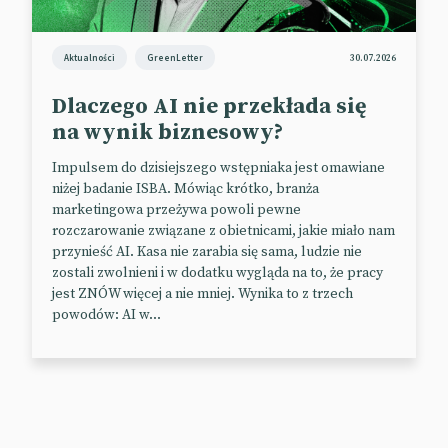
Aktualności
GreenLetter
30.07.2026
Dlaczego AI nie przekłada się
Zmęczeni reklamą
na wynik biznesowy?
Co za dużo, to nieskutecznie.
Impulsem do dzisiejszego wstępniaka jest omawiane
niżej badanie ISBA. Mówiąc krótko, branża
Według badania przeprowadzonego przez Capterra
marketingowa przeżywa powoli pewne
brytyjską platformę sprzedaży oprogramowania, 91
rozczarowanie związane z obietnicami, jakie miało nam
proc. użytkowników sklepów internetowych narzeka
przynieść AI. Kasa nie zarabia się sama, ludzie nie
na nadmiar reklam w mediach społecznościowych.
zostali zwolnieni i w dodatku wygląda na to, że pracy
jest ZNÓW więcej a nie mniej. Wynika to z trzech
Ponad jedna trzecia nie pozostaje w tej materii
powodów: AI w...
bezczynna. W ciągu ostatnich dwunastu miesięcy aż
37 proc. ankietowanych zablokowało co najmniej
jedną kampanię reklamową, a 35 proc.
„odlajkowało” markę.
Rosnące zmęczenie reklamą wśród internautów to