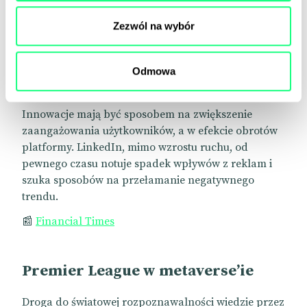
inne wersje językowe.
Zezwól na wybór
Inną ciekawą nowinką na platformie są gry i zagadki
logiczne. Zabawa jest wymagająca i stymuluje szare
Odmowa
komórki – co zawsze podnosi szansę na sukces
zawodowy.
Innowacje mają być sposobem na zwiększenie
zaangażowania użytkowników, a w efekcie obrotów
platformy. LinkedIn, mimo wzrostu ruchu, od
pewnego czasu notuje spadek wpływów z reklam i
szuka sposobów na przełamanie negatywnego
trendu.
📰
Financial Times
Premier League w metaverse’ie
Droga do światowej rozpoznawalności wiedzie przez