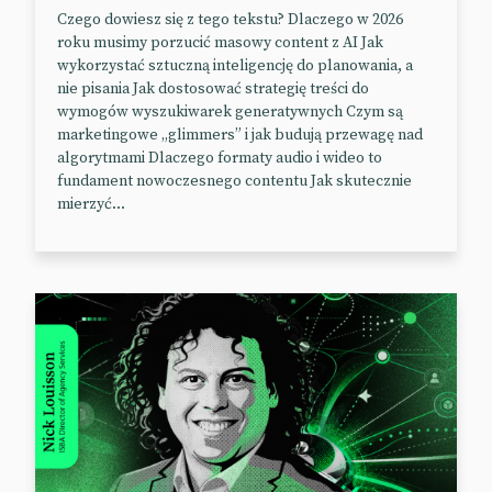
lot balonem nad Kapadocją, wizytę w kenijskim
Czego dowiesz się z tego tekstu? Dlaczego w 2026
sierocińcu dla słoni, przelot nad Hawajami, udział w
roku musimy porzucić masowy content z AI Jak
konkursie slam dunk i surfingową przygodę u
wykorzystać sztuczną inteligencję do planowania, a
wybrzeży Tahiti.
nie pisania Jak dostosować strategię treści do
wymogów wyszukiwarek generatywnych Czym są
Poza dedykowanym materiałami w formacie AIV
marketingowe „glimmers” i jak budują przewagę nad
okulary Apple’a obsługują również
algorytmami Dlaczego formaty audio i wideo to
najpopularniejsze usługi streamingowe, w tym m.in.
fundament nowoczesnego contentu Jak skutecznie
mierzyć...
Apple TV+, Amazon Prime Video, Disney+, Max i in.
📰
Tech Crunch
📰
Apple