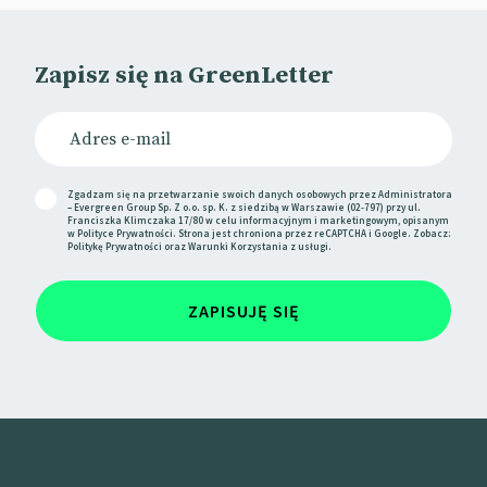
spore wyzwanie dla marek, które zbyt agresywnie
walczą o udziały w rynku. Być może pora pomyśleć o
bardziej kreatywnych metodach dotarcia do
Zapisz się na GreenLetter
klienta?
📰
Marketing Tech News
📰
Capterra
Zgadzam się na przetwarzanie swoich danych osobowych przez Administratora
– Evergreen Group Sp. Z o.o. sp. K. z siedzibą w Warszawie (02-797) przy ul.
Franciszka Klimczaka 17/80 w celu informacyjnym i marketingowym, opisanym
w
Polityce Prywatności
. Strona jest chroniona przez reCAPTCHA i Google. Zobacz:
Škoda edukuje przyszłych
Politykę Prywatności
oraz
Warunki Korzystania
z usługi.
kierowców
ZAPISUJĘ SIĘ
Bezpieczeństwo drogowe zależy od wielu czynników.
Jednym z nich jest umiejętność dzielenia się jezdnią.
Ta z kolei jest wypadkową znajomości przepisów i
dobrych obyczajów.
Tę zależność dostrzegła Škoda, jeden ze sponsorów
tegorocznego Tour de France. Marka zleciła agencji