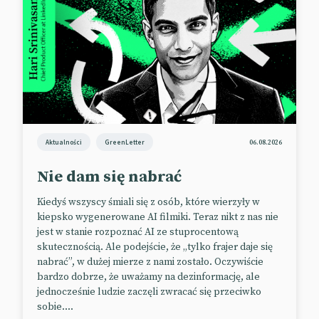
Wydatki na kampanie w kanałach obejmujących
connected TV, video online i video w mediach
społecznościowych, zwiększą się w tym roku o 16
proc. (do 63 miliardów dolarów) i przewyższą
wydatki na kampanie telewizyjne.
Największymi nabywcami są marki z branży
produktów szybkozbywalnych (FMCG i CPG –
według amerykańskiej nomenklatury). Ich wydatki
Aktualności
GreenLetter
06.08.2026
na kanały video w 2024 r. szacowane są na 20
miliardów dolarów.
Nie dam się nabrać
W kwietniu IAB poinformowało, że w 2023 r. na
Kiedyś wszyscy śmiali się z osób, które wierzyły w
wszystkie formaty reklamy cyfrowej wydano
kiepsko wygenerowane AI filmiki. Teraz nikt z nas nie
jest w stanie rozpoznać AI ze stuprocentową
rekordową kwotę 225 miliardów dolarów (wzrost o
skutecznością. Ale podejście, że „tylko frajer daje się
7,3% rok do roku).
nabrać”, w dużej mierze z nami zostało. Oczywiście
📰
Marketing Brew
bardzo dobrze, że uważamy na dezinformację, ale
jednocześnie ludzie zaczęli zwracać się przeciwko
📰
IAB
sobie....