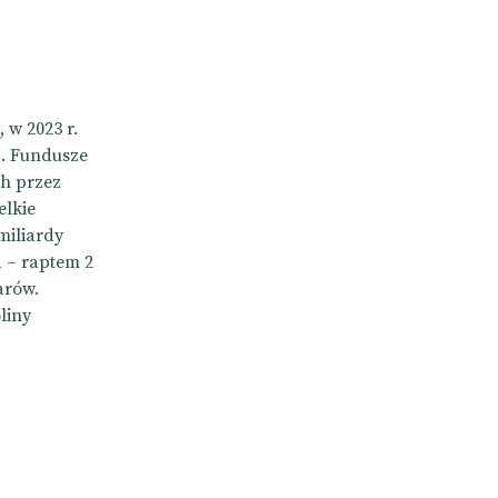
 w 2023 r.
I. Fundusze
ch przez
elkie
miliardy
 – raptem 2
arów.
liny