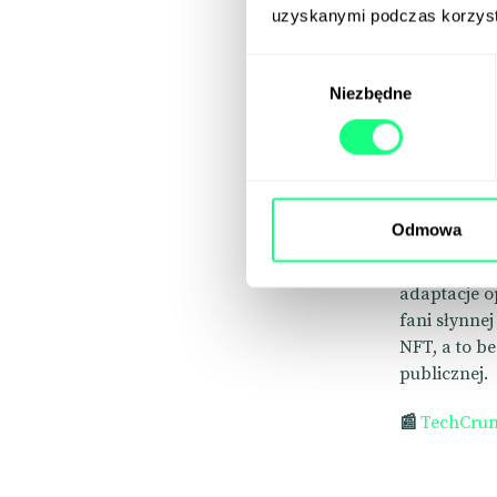
uzyskanymi podczas korzysta
Mysz
Wybór
Niezbędne
zgody
Czy wiesz, 
świętować, 
tylko o wize
znane wersj
domeny publi
Odmowa
40 lat, m.in
te działania
adaptacje o
fani słynne
NFT, a to b
publicznej.
📰
TechCru