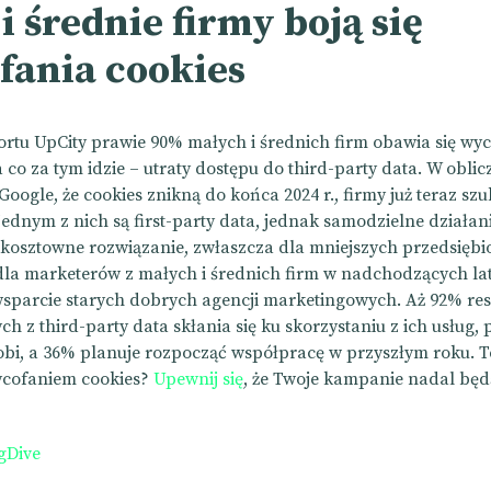
i średnie firmy boją się
fania cookies
rtu UpCity prawie 90% małych i średnich firm obawia się wy
a co za tym idzie – utraty dostępu do third-party data. W oblic
oogle, że cookies znikną do końca 2024 r., firmy już teraz sz
Jednym z nich są first-party data, jednak samodzielne działan
 kosztowne rozwiązanie, zwłaszcza dla mniejszych przedsiębi
la marketerów z małych i średnich firm w nadchodzących l
wsparcie starych dobrych agencji marketingowych. Aż 92% r
ch z third-party data skłania się ku skorzystaniu z ich usług,
robi, a 36% planuje rozpocząć współpracę w przyszłym roku. Te
ycofaniem cookies?
Upewnij się
, że Twoje kampanie nadal będ
gDive