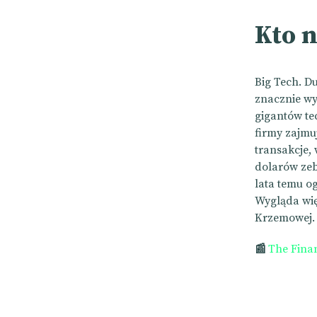
Kto n
Big Tech. Du
znacznie wy
gigantów te
firmy zajmuj
transakcje,
dolarów zeb
lata temu o
Wygląda wię
Krzemowej
📰
The Fina