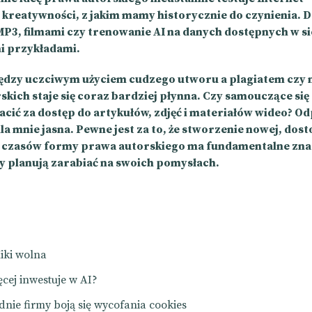
 kreatywności, z jakim mamy historycznie do czynienia. Dz
P3, filmami czy trenowanie AI na danych dostępnych w sie
i przykładami.
ędzy uczciwym użyciem cudzego utworu a plagiatem czy
kich staje się coraz bardziej płynna. Czy samouczące się
acić za dostęp do artykułów, zdjęć i materiałów wideo? O
 dla mnie jasna. Pewne jest za to, że stworzenie nowej, do
 czasów formy prawa autorskiego ma fundamentalne zna
zy planują zarabiać na swoich pomysłach.
iki wolna
ęcej inwestuje w AI?
ednie firmy boją się wycofania cookies