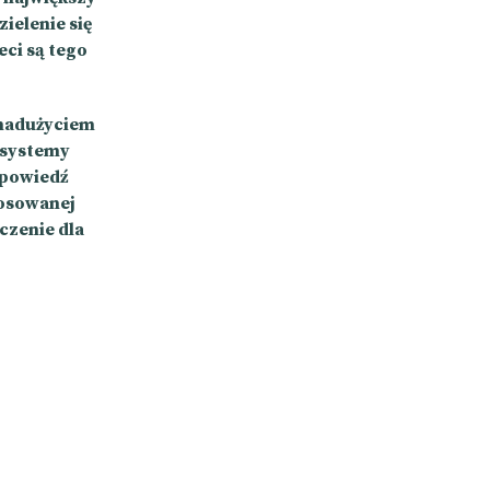
ielenie się
ci są tego
 nadużyciem
 systemy
dpowiedź
stosowanej
czenie dla