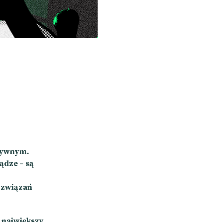
atywnym.
ądze – są
ozwiązań
 największy