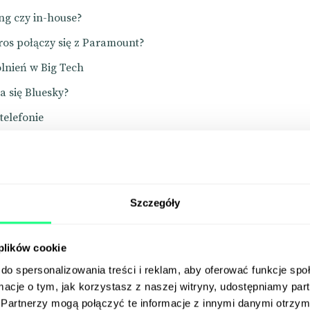
ng czy in-house?
os połączy się z Paramount?
lnień w Big Tech
a się Bluesky?
telefonie
poziom kaca
ool
Szczegóły
erchandising w e-commerce. Wiedza z bloga
 plików cookie
do spersonalizowania treści i reklam, aby oferować funkcje sp
ormacje o tym, jak korzystasz z naszej witryny, udostępniamy p
Partnerzy mogą połączyć te informacje z innymi danymi otrzym