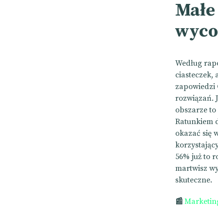
Małe 
wyco
Według rapo
ciasteczek, 
zapowiedzi G
rozwiązań. 
obszarze to
Ratunkiem d
okazać się 
korzystający
56% już to 
martwisz w
skuteczne.
📰
Marketin