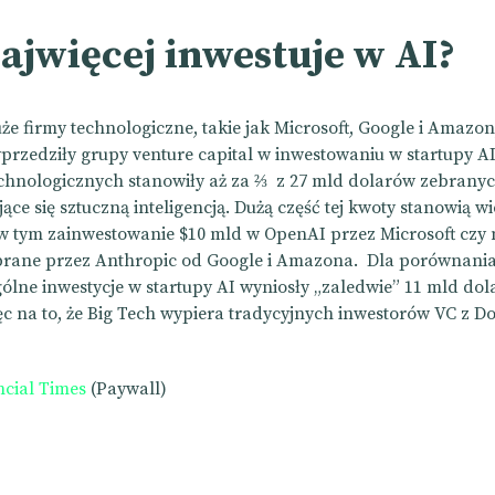
ajwięcej inwestuje w AI?
że firmy technologiczne, takie jak Microsoft, Google i Amazon,
przedziły grupy venture capital w inwestowaniu w startupy A
chnologicznych stanowiły aż za ⅔ z 27 mld dolarów zebrany
ące się sztuczną inteligencją. Dużą część tej kwoty stanowią wi
 w tym zainwestowanie $10 mld w OpenAI przez Microsoft czy 
rane przez Anthropic od Google i Amazona. Dla porównania
gólne inwestycje w startupy AI wyniosły „zaledwie” 11 mld dol
c na to, że Big Tech wypiera tradycyjnych inwestorów VC z Do
.
ncial Times
(Paywall)