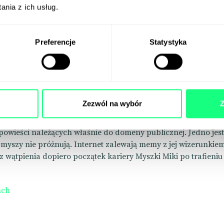
nia z ich usług.
ka Miki wolna
Preferencje
Statystyka
że 1 stycznia wypada Dzień Domeny Publicznej? W tym roku jes
bo własnością publiczną właśnie stała się Myszka Miki. Chodzi
runek słynnej myszy z „Parowca Willy” z 1928 r., a nie jej nows
e. Co ciekawe, film animowany sprzed prawie 100 lat miał wej
cznej już w 1984 r., ale udało się przedłużyć prawa autorskie
Zezwól na wybór
Z
. dzięki szeroko zakrojonemu lobbingowi giganta rozrywki. Kry
 za hipokryzję, bo niektóre produkcje Disneya, np. „Mała Syre
powieści należących właśnie do domeny publicznej. Jedno jes
j myszy nie próżnują. Internet zalewają memy z jej wizerunkie
ez wątpienia dopiero początek kariery Myszki Miki po trafien
nch