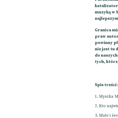
katalizator
muzyką w M
najlepszym
Granica mi
praw autors
powinny pł
nie jest tu
do naszych
tych, któr
Spis treści:
Myszka M
Kto najwi
Małe i śr