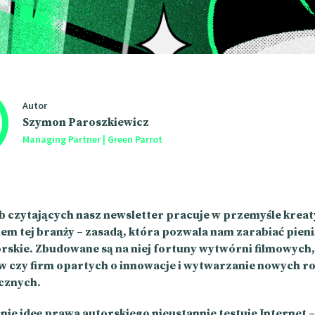
Autor
Szymon Paroszkiewicz
Managing Partner | Green Parrot
ób czytających nasz newsletter pracuje w przemyśle kre
m tej branży – zasadą, która pozwala nam zarabiać pieni
rskie. Zbudowane są na niej fortuny wytwórni filmowych,
 czy firm opartych o innowacje i wytwarzanie nowych r
cznych.
ie ideę prawa autorskiego nieustannie testuje Internet –