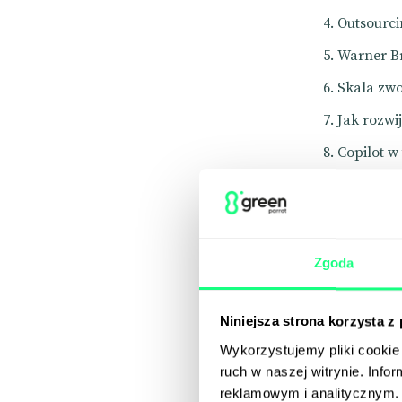
Outsourci
Warner Br
Skala zwo
Jak rozwij
Copilot w 
Sprawdź 
Shorty
Weekly T
Zgoda
Visual m
Niniejsza strona korzysta z
Wykorzystujemy pliki cookie 
ruch w naszej witrynie. Inf
reklamowym i analitycznym. 