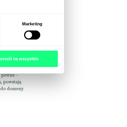
Marketing
t co
 jednak
ze, bardziej
ść do
 na kolejne
ezwól na wszystkie
tycy uznali
nka” to
t pewne –
m, powstają
iu do domeny