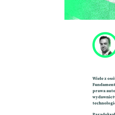
Wiele z os
Fundamente
prawa auto
wydawnictw
technologi
Paradoksaln