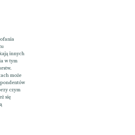
cofania
zu
ukają innych
ia w tym
orstw.
atach może
espondentów
 przy czym
ż się
ą