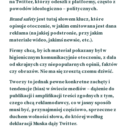
na Twitter, którzy odeszli z platformy, często z
powodów ideologiczno – politycznych.
Brand safety
jest tutaj słowem klucz, które
opisuje otoczenie, w jakim emitowana jest dana
reklama (na jakiej podstronie, przy jakim
materiale wideo, jakimś newsie, etc.).
Firmy chcą, by ich materiał pokazany był w
higienicznym komunikacyjnie otoczeniu, z dala
od skrajnych czy niepopularnych opinii, faktów
czy obrazów. Nie ma się zresztą czemu dziwić.
Tworzy to jednak pewne konkretne zachęty i
tendencje (bias) w świecie mediów – dążenie do
publikacji i amplifikacji treści zgodnych z tym,
czego chcą reklamodawcy, co w jasny sposób
musi być, przynajmniej częściowo, sprzeczne z
duchem wolności słowa, do której według
deklaracji Muska dąży Twitter.