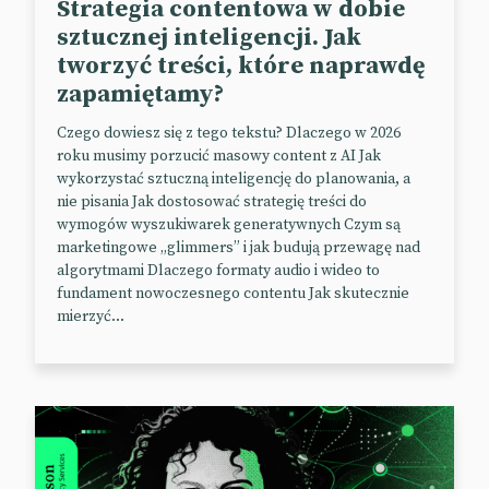
Strategia contentowa w dobie
upraszczamy ścieżkę zakupu. Smartly pomoże także
sztucznej inteligencji. Jak
w znalezieniu odpowiednich influencerów do
tworzyć treści, które naprawdę
promocji produktu. Wszystko dlatego, że instream-
zapamiętamy?
shopping to ogromne źródło dochodu w chińskim
odpowiedniku TikToka, Douyin. Teraz trzeba
Czego dowiesz się z tego tekstu? Dlaczego w 2026
wdrożyć ten sam case globalnie.
roku musimy porzucić masowy content z AI Jak
wykorzystać sztuczną inteligencję do planowania, a
📰
Social Media Today
nie pisania Jak dostosować strategię treści do
wymogów wyszukiwarek generatywnych Czym są
marketingowe „glimmers” i jak budują przewagę nad
DJ AI na Spotify
algorytmami Dlaczego formaty audio i wideo to
fundament nowoczesnego contentu Jak skutecznie
mierzyć...
W lutym w USA i Kanadzie, a dziś w UK i Irlandii
Spotify wraz z OpenAI uruchomiła funkcję DJ’a,
który przygotowuje dedykowaną playlistę, miksuje
muzykę na żywo i dokłada do tego komentarz,
podobnie jak w stacjach radiowych. Tyle, że tutaj
robi to w 100% sztuczna inteligencja. 87% osób,
które skorzystały z takiego DJ’a, to Gen Z i