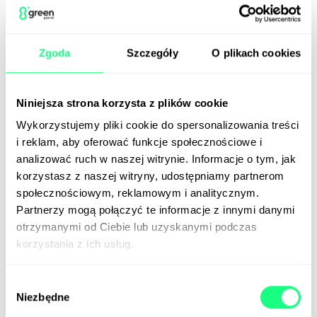
wersja, która za dolara za minutę może stać się
oficjalną dziewczyną użytkownika. Na takie
rozwiązanie zdecydowało się już ponad 1000
Zgoda
Szczegóły
O plikach cookies
„boyfriendów”, czyli po prostu płatnych
subskrybentów. Kolejka chętnych nie maleje.
Marjorie zakłada, że jej chatbot może zarabiać
Niniejsza strona korzysta z plików cookie
nawet 5 milionów dolarów miesięcznie. Cyfrowa
Wykorzystujemy pliki cookie do spersonalizowania treści
poligamia może się opłacać.
i reklam, aby oferować funkcje społecznościowe i
📰
Fortune
analizować ruch w naszej witrynie. Informacje o tym, jak
korzystasz z naszej witryny, udostępniamy partnerom
społecznościowym, reklamowym i analitycznym.
Chcesz smart TV za darmo? Oglądaj
Partnerzy mogą połączyć te informacje z innymi danymi
reklamy i oddaj dane!
otrzymanymi od Ciebie lub uzyskanymi podczas
korzystania z ich usług.
Wybór
Niezbędne
zgody