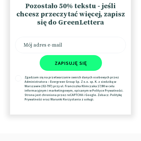
wszystko będzie można zrobić wewnątrz aplikacji
Pozostało 50% tekstu - jeśli
bez potrzeby korzystania z zewnętrznych narzędzi.
chcesz przeczytać więcej, zapisz
📰
MarketingDive
się do GreenLettera
Amazon też inwestuje w AI
W tym przypadku chodzi o chatboty. Amazon
ZAPISUJĘ SIĘ
Search ma zapewniać coraz to lepsze
doświadczenia konwersacyjne potencjalnym
Zgadzam się na przetwarzanie swoich danych osobowych przez
klientom. Ma odpowiadać na pytania dotyczące
Administratora – Evergreen Group Sp. Z o.o. sp. K. z siedzibą w
Warszawie (02-797) przy ul. Franciszka Klimczaka 17/80 w celu
produktów, robić zestawienia i porównania, a także
informacyjnym i marketingowym, opisanym w
Polityce Prywatności
.
przygotowywać dla użytkowników
Strona jest chroniona przez reCAPTCHA i Google. Zobacz:
Politykę
Prywatności
oraz
Warunki Korzystania
z usługi.
spersonalizowane oferty, propozycje i selekcje
produktów. Niedawno podobne rozwiązanie
prezentowało Google, zatem wyścig trwa.
📰
The Verge