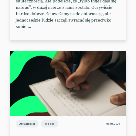
skutecznością. Ale podejście, że „tylko frajer daje się
nabrać”, w dużej mierze z nami zostało. Oczywiście
bardzo dobrze, że uważamy na dezinformację, ale
jednocześnie ludzie zaczęli zwracać się przeciwko
sobie....
Jak widać na powyższym obrazku, od teraz reklamy
produktowe wideo TikTok będą prowadzić
Aktualności
Wiedza
03.08.2026
użytkowników wprost z filmu do kasy wewnątrz
aplikacji. D
zięki integracji z smartly.io, maksymalnie