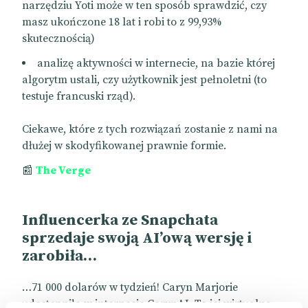
narzędziu Yoti może w ten sposób sprawdzić, czy
masz ukończone 18 lat i robi to z 99,93%
skutecznością)
analizę aktywności w internecie, na bazie której
algorytm ustali, czy użytkownik jest pełnoletni (to
testuje francuski rząd).
Ciekawe, które z tych rozwiązań zostanie z nami na
dłużej w skodyfikowanej prawnie formie.
📰
The Verge
Influencerka ze Snapchata
sprzedaje swoją AI’ową wersję i
zarobiła…
…71 000 dolarów w tydzień! Caryn Marjorie
udostępniła w internecie CarynAI. To jej wirtualna