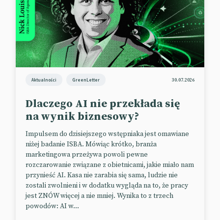
millenialsi. DJ AI wydłuża czas używania Spotify
nawet o 25%. Nic dziwnego, że firma chce rozwijać
to narzędzie.
📰
TechCrunch
Aktualności
GreenLetter
30.07.2026
Google zaczyna testować AI w
searchu i adsach, a także rozwija
Dlaczego AI nie przekłada się
Barda
na wynik biznesowy?
Przychody Google z reklam w search w Q1 2023
Impulsem do dzisiejszego wstępniaka jest omawiane
niżej badanie ISBA. Mówiąc krótko, branża
wzrosły zaledwie o 2%, a ogólne wpływy od
marketingowa przeżywa powoli pewne
reklamodawców firmy spadły rok do roku już drugi
rozczarowanie związane z obietnicami, jakie miało nam
kwartał z rzędu. Właśnie dlatego Google chce
przynieść AI. Kasa nie zarabia się sama, ludzie nie
wykorzystać moc AI i Google Shopping Graph z 35
zostali zwolnieni i w dodatku wygląda na to, że pracy
miliardami produktów. Pierwsze efekty ich testów
jest ZNÓW więcej a nie mniej. Wynika to z trzech
mają być opublikowane 23 maja podczas
powodów: AI w...
konferencji Marketing Live. Nie inaczej jest z Bard –