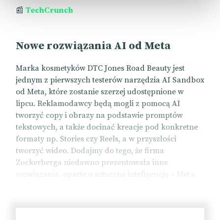
📰
TechCrunch
Nowe rozwiązania AI od Meta
Marka kosmetyków DTC Jones Road Beauty jest
jednym z pierwszych testerów narzędzia AI Sandbox
od Meta, które zostanie szerzej udostępnione w
lipcu. Reklamodawcy będą mogli z pomocą AI
tworzyć copy i obrazy na podstawie promptów
tekstowych, a także docinać kreacje pod konkretne
formaty np. Stories czy Reels, a w przyszłości
tworzyć wideo. Dodajmy do tego, że firma
Zuckerberga niedawno prezentowała inne
rozwiązania, oparte o sztuczną inteligencję – Meta
Lattice do predykcji wyników i optymalizacji
kampanii czy Meta Advantage+. Facebook tworzy
własny wewnętrzny ekosystem AI, który sprawi, że