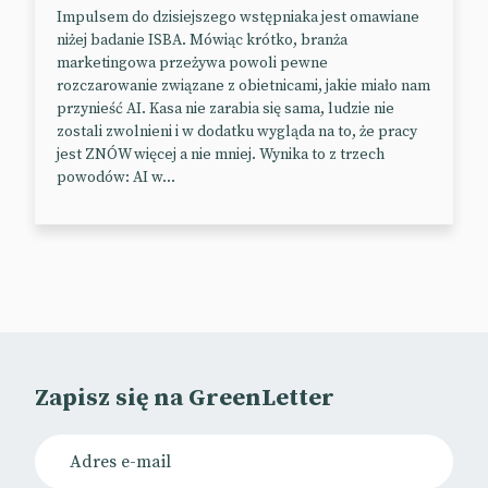
Mercedes dołożył jednak najwięcej starań, by
Impulsem do dzisiejszego wstępniaka jest omawiane
niżej badanie ISBA. Mówiąc krótko, branża
„zazielenić” watykańskie garaże. W 2011 r. koncern
marketingowa przeżywa powoli pewne
opracował dla papieża Benedykta XVI hybrydowy
rozczarowanie związane z obietnicami, jakie miało nam
papamobile oparty na SUV-ie klasy M. Tym razem
przynieść AI. Kasa nie zarabia się sama, ludzie nie
niemiecki producent „poszedł na całość”, oferując
zostali zwolnieni i w dodatku wygląda na to, że pracy
pojazd bez silnika spalinowego.
jest ZNÓW więcej a nie mniej. Wynika to z trzech
powodów: AI w...
Papieski elektryk ma zadebiutować na placu św.
Piotra podczas obchodów Roku Jubileuszowego
2025.
📰
Reuters
Influencerki spierają się o kolory
Zapisz się na GreenLetter
Dramy w świecie influencerów to norma. Dramaty
sądowe są nieco rzadsze.
Ten jest szczególnie intrygujący, bo nie idzie o