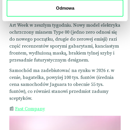
Prezentacja koncepcji nowego samochodu podsyca
to wzburzenie.
Odmowa
Jaguar zademonstrował swoją wizję podczas Miami
Art Week w zeszłym tygodniu. Nowy model elektryka
ochrzczony mianem Type 00 (jedno zero odnosi się
do nowego początku, drugie do zerowej emisji) razi
część recenzentów sporymi gabarytami, kanciastym
frontem, wydłużoną maską, brakiem tylnej szyby i
przesadnie futurystycznym designem.
Samochód ma zadebiutować na rynku w 2026 r. w
cenie, bagatelka, powyżej 100 tys. funtów (średnia
cena samochodów Jaguara to obecnie 55 tys.
funtów), co również stanowi przedmiot zadumy
sceptyków.
📰
Fast Company