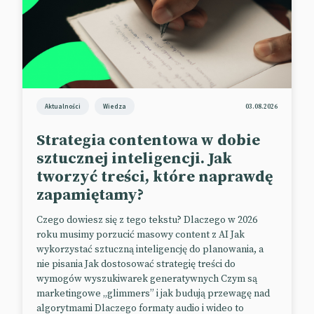
społecznościowej Truth Social nową linią perfum o
wiele mówiącej nazwie FIGHT FIGHT FIGHT. Poza
złotym napisem opakowanie zdobi postać Trumpa z
walecznie uniesioną pięścią.
Żeby było pikantniej, promocyjny post opatrzony
jest zdjęciem, na którym Trumpowi towarzyszy
Aktualności
Wiedza
03.08.2026
uśmiechająca się pod jego adresem Jill Biden.
Fotografia podpisana jest sloganem marki (?), który
Strategia contentowa w dobie
brzmi: „Zapach, któremu nie mogą się oprzeć twoi
sztucznej inteligencji. Jak
wrogowie!”.
tworzyć treści, które naprawdę
To nie pierwszy raz, kiedy Donald Trump
zapamiętamy?
udowadnia, że jest ponad i poza cringe’em. W 2022 r.
Czego dowiesz się z tego tekstu? Dlaczego w 2026
celebryta i polityk w jednej osobie wypuścił na rynek
roku musimy porzucić masowy content z AI Jak
serię kolekcjonerskich kart NFT, na których
wykorzystać sztuczną inteligencję do planowania, a
zaprezentował się w kostiumach superbohaterów.
nie pisania Jak dostosować strategię treści do
Zestaw sprzedał się na pniu.
wymogów wyszukiwarek generatywnych Czym są
marketingowe „glimmers” i jak budują przewagę nad
Do dziś żałujemy, że nie zdążyliśmy kupić.
algorytmami Dlaczego formaty audio i wideo to