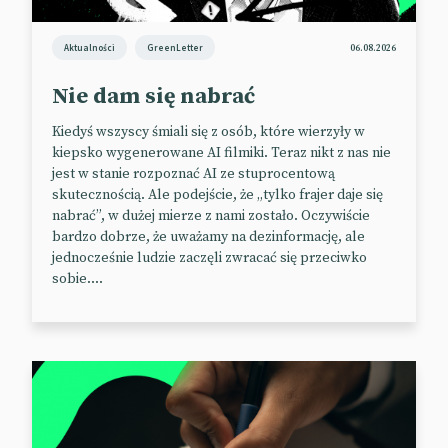
📰
Marketing Beat
Aktualności
GreenLetter
06.08.2026
Nie dam się nabrać
Kiedyś wszyscy śmiali się z osób, które wierzyły w
kiepsko wygenerowane AI filmiki. Teraz nikt z nas nie
jest w stanie rozpoznać AI ze stuprocentową
skutecznością. Ale podejście, że „tylko frajer daje się
nabrać”, w dużej mierze z nami zostało. Oczywiście
bardzo dobrze, że uważamy na dezinformację, ale
jednocześnie ludzie zaczęli zwracać się przeciwko
sobie....
Nieodparty zapach prezydenta
Donald Trump posługuje się bojową retoryką nie
tylko w polityce, ale i w biznesie.
Prezydent elekt pochwalił się na swojej platformie