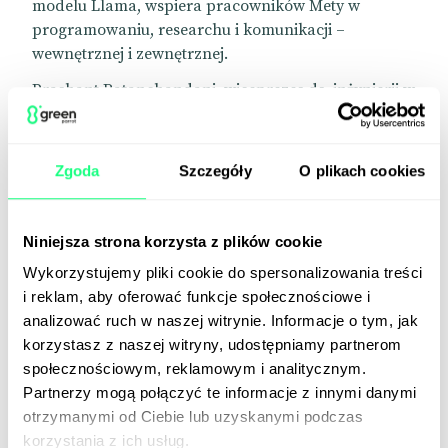
modelu Llama, wspiera pracowników Mety w
programowaniu, researchu i komunikacji –
wewnętrznej i zewnętrznej.
Prashant Ratanchandani, wiceprezes ds. inżynierii w
Meta, w rozmowie z Financial Times powiedział, że
firma na razie nie ma w planach wprowadzenia
Metamate na rynek. Stwierdził jednak, że narzędzie
Zgoda
Szczegóły
O plikach cookies
dostarcza wartościowych informacji na temat
możliwych zastosowań sztucznej inteligencji w
dużych przedsiębiorstwach.
Niniejsza strona korzysta z plików cookie
To nie pierwszy sygnał wskazujący na to, że Meta
Wykorzystujemy pliki cookie do spersonalizowania treści
bada możliwości rozwoju na rynku biznesowych
i reklam, aby oferować funkcje społecznościowe i
asystentów AI. W zeszłym miesiącu koncern przyjął
analizować ruch w naszej witrynie. Informacje o tym, jak
na pokład Clarę Shih, byłą szefową działu AI w
korzystasz z naszej witryny, udostępniamy partnerom
Salesforce – firmie, która jako pierwsza udostępniła
społecznościowym, reklamowym i analitycznym.
platformę do tworzenia i personalizacji agentów AI.
Partnerzy mogą połączyć te informacje z innymi danymi
Shih w nowym miejscu pracy będzie dowodzić
otrzymanymi od Ciebie lub uzyskanymi podczas
zespołem ds. „sztucznej inteligencji dla biznesu”.
korzystania z ich usług.