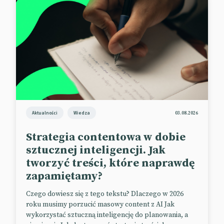
Kis Cafe przegrała z viralem
Aktualności
Wiedza
03.08.2026
Siłę sprawczą influencerów potwierdza przypadek
Kis Cafe.
Strategia contentowa w dobie
sztucznej inteligencji. Jak
Restauracja z San Francisco musiała zwinąć interes
tworzyć treści, które naprawdę
po konfrontacji z tiktokerką.
zapamiętamy?
Influencerka kulinarna o imieniu Karla, posługująca
Czego dowiesz się z tego tekstu? Dlaczego w 2026
się nickiem @itskarlabb, wdała się w sprzeczkę z
roku musimy porzucić masowy content z AI Jak
szefem kuchni. Poszło o planowaną współpracę.
wykorzystać sztuczną inteligencję do planowania, a
Ostatecznie jednak manager lokalu nie był