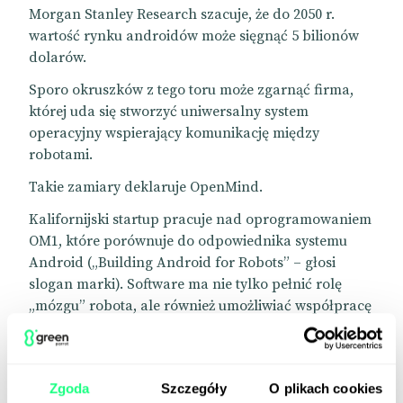
Morgan Stanley Research szacuje, że do 2050 r.
wartość rynku androidów może sięgnąć 5 bilionów
dolarów.
Sporo okruszków z tego toru może zgarnąć firma,
której uda się stworzyć uniwersalny system
operacyjny wspierający komunikację między
robotami.
Takie zamiary deklaruje OpenMind.
Kalifornijski startup pracuje nad oprogramowaniem
OM1, które porównuje do odpowiednika systemu
Android („Building Android for Robots” – głosi
slogan marki). Software ma nie tylko pełnić rolę
„mózgu” robota, ale również umożliwiać współpracę
różnych „gatunków” maszyn. OM1 przeznaczony
jest zarówno dla humanoidów, jak i robodogów.
Kilka dni temu OpenMind zaprezentował protokół
Zgoda
Szczegóły
O plikach cookies
FABRIC, który umożliwia robotom weryfikację