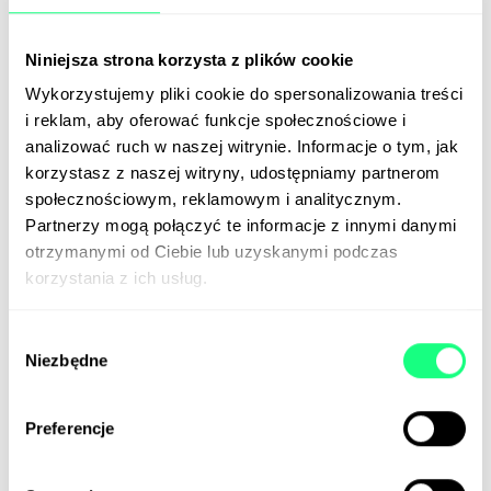
tożsamości i wymianę informacji, w tym
błyskawiczny transfer wiedzy, czyli uczenie się od
Niniejsza strona korzysta z plików cookie
innych maszyn. Firma chce jak najszybciej
Wykorzystujemy pliki cookie do spersonalizowania treści
dostarczyć roboty pod strzechy, by przetestować ich
i reklam, aby oferować funkcje społecznościowe i
sprawność w domowym środowisku i wdrożyć
analizować ruch w naszej witrynie. Informacje o tym, jak
odpowiednie usprawnienia.
korzystasz z naszej witryny, udostępniamy partnerom
Moment, kiedy ludzie zostaną zwolnieni z zadań
społecznościowym, reklamowym i analitycznym.
przyziemnych i delegowani do celów wyższych
Partnerzy mogą połączyć te informacje z innymi danymi
(chcemy w to wierzyć) zbliża się nieuchronnie.
otrzymanymi od Ciebie lub uzyskanymi podczas
korzystania z ich usług.
Dlatego wymyślanie produktów i usług na złoty wiek
robotyzacji warto zacząć już teraz.
Wybór
📰
TechCrunch
Niezbędne
zgody
Preferencje
Guess przesadził z AI
AI to narzędzie wysokiego ryzyka.