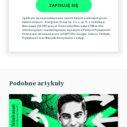
Z wypowiedzi innych agencji też wynika, że
ZAPISUJĘ SIĘ
influencerzy coraz częściej odgrywają kluczową rolę
w budowaniu wizerunku marki, a niekiedy stanowią
Zgadzam się na przetwarzanie swoich danych osobowych przez
Administratora – Evergreen Group Sp. Z o.o. sp. K. z siedzibą w
fundament jej strategii.
Warszawie (02-797) przy ul. Franciszka Klimczaka 17/80 w celu
informacyjnym i marketingowym, opisanym w
Polityce Prywatności
.
Strona jest chroniona przez reCAPTCHA i Google. Zobacz:
Politykę
To już wiecie, dokąd uciekać przed automatyzacją.
Prywatności
oraz
Warunki Korzystania
z usługi.
📰
The Drum
Pixel zamiast iPhone’a
Potknięcia konkurencji nie tylko cieszą, ale również
Podobne artykuły
dostarczają inspiracji – jak w przypadku teasera
Pixel 10.
Budując napięcie przed premierą swojego
najnowszego smartfona, Google zakpił z wpadki
Apple.
Firma z Cupertino zapowiedziała aktualizację Siri i