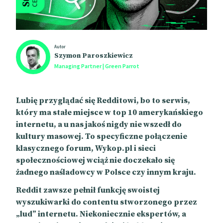
Autor
Szymon Paroszkiewicz
Managing Partner | Green Parrot
Lubię przyglądać się Redditowi, bo to serwis,
który ma stałe miejsce w top 10 amerykańskiego
internetu, a u nas jakoś nigdy nie wszedł do
kultury masowej. To specyficzne połączenie
klasycznego forum, Wykop.pl i sieci
społecznościowej wciąż nie doczekało się
żadnego naśladowcy w Polsce czy innym kraju.
Reddit zawsze pełnił funkcję swoistej
wyszukiwarki do contentu stworzonego przez
„lud” internetu. Niekoniecznie ekspertów, a