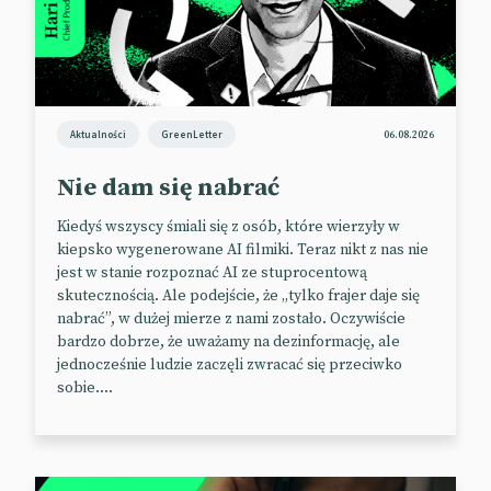
iOS w iPhone’ie 16 na kwiecień tego roku, ale finalnie
premiera została przesunięta na wiosnę przyszłego
roku.
Dlatego w zwiastunie Pixel 10, zatytułowanym „Soon”
Aktualności
GreenLetter
06.08.2026
(ang. wkrótce), głos z offu podpowiada: „Jeśli
kupujesz telefon dla funkcji, która ma pojawić się
Nie dam się nabrać
wkrótce, ale wkrótce oznacza cały rok, możesz
zmienić swoją definicję słowa ‘wkrótce’ lub po prostu
Kiedyś wszyscy śmiali się z osób, które wierzyły w
zmienić telefon”.
kiepsko wygenerowane AI filmiki. Teraz nikt z nas nie
jest w stanie rozpoznać AI ze stuprocentową
Tylko co by tu wybrać?
skutecznością. Ale podejście, że „tylko frajer daje się
nabrać”, w dużej mierze z nami zostało. Oczywiście
Podobno modne są dumbphone’y.
bardzo dobrze, że uważamy na dezinformację, ale
jednocześnie ludzie zaczęli zwracać się przeciwko
📰
Tech360
sobie....