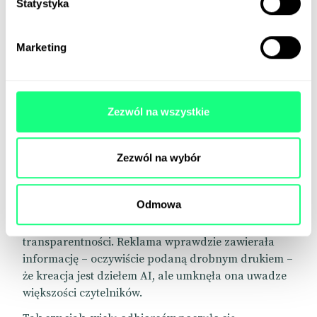
Statystyka
Na własnej skórze przekonały się o tym marki Guess
i Vogue.
Marketing
Ta pierwsza zareklamowała się w sierpniowym
wydaniu magazynu tej drugiej. W materiale
promocyjnym wykorzystała Vivienne i Anastasię –
Zezwól na wszystkie
przestylizowane piękności wyczarowane przez
agencję Seraphinne Vallora w jednym z
generatorów obrazków.
Zezwól na wybór
Reakcja w mediach społecznościowych była
natychmiastowa i nieprzychylna. Oskarżenia
Odmowa
dotyczyły promowania nierealnych standardów
piękna, zastępowania ludzi przez awatary i braku
transparentności. Reklama wprawdzie zawierała
informację – oczywiście podaną drobnym drukiem –
że kreacja jest dziełem AI, ale umknęła ona uwadze
większości czytelników.