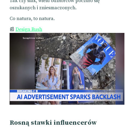
Tak czy siak, wielu odbiorców poczuło się
oszukanych i zniesmaczonych.
Co natura, to natura.
📰
Design Rush
Rosną stawki influencerów