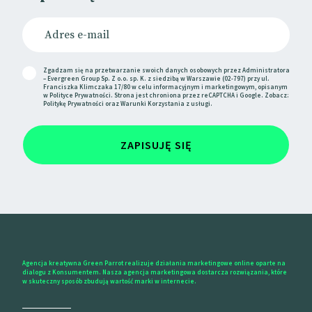
Świat tradycyjnego SEO rozpada się na kawałki.
📰
PressGazette
Zgadzam się na przetwarzanie swoich danych osobowych przez Administratora
– Evergreen Group Sp. Z o.o. sp. K. z siedzibą w Warszawie (02-797) przy ul.
Franciszka Klimczaka 17/80 w celu informacyjnym i marketingowym, opisanym
Doritos inspiruje się porno
w
Polityce Prywatności
. Strona jest chroniona przez reCAPTCHA i Google. Zobacz:
Politykę Prywatności
oraz
Warunki Korzystania
z usługi.
W reklamie sprawdzają się różne konwencje.
ZAPISUJĘ SIĘ
Na przykład oldschoolowe porno.
Do stylistyki „klasycznych” filmów dla dorosłych
nawiązał Doritos w kampanii promującej nowy smak
chipsów: Golden Sriracha.
W spocie zatytułowanym „A Spicy, But Not Too Spicy
Plumber” marka wykorzystała najbardziej utarty
Agencja kreatywna Green Parrot realizuje działania marketingowe online oparte na
motyw gatunku, czyli wizytę hydraulika.
dialogu z Konsumentem. Nasza agencja marketingowa dostarcza rozwiązania, które
w skuteczny sposób zbudują wartość marki w internecie.
Szczegółów fabuły nie zdradzamy, bo nie wiemy, czy
nie czytają nas dzieci.