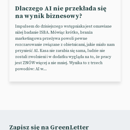
Dlaczego AI nie przekłada się
LLM-y preferują Reddit
na wynik biznesowy?
Impulsem do dzisiejszego wstępniaka jest omawiane
O tym, że Reddit ma przed sobą świetlaną
niżej badanie ISBA. Mówiąc krótko, branża
przyszłość, świadczą nie tylko dane na temat
marketingowa przeżywa powoli pewne
rosnącego ruchu.
rozczarowanie związane z obietnicami, jakie miało nam
przynieść AI. Kasa nie zarabia się sama, ludzie nie
Okazuje się, że serwis upodobały sobie LLM-y.
zostali zwolnieni i w dodatku wygląda na to, że pracy
Jak wynika z danych platformy analitycznej
jest ZNÓW więcej a nie mniej. Wynika to z trzech
Profound, Reddit jest najczęściej cytowanym
powodów: AI w...
źródłem w odpowiedziach modeli językowych. W
okresie od kwietnia do końca czerwca br. serwis
przywoływany był dwa razy częściej niż Wikipedia.
Agregator szczególnie „faworyzowany” jest przez AI
Overviews i Perplexity.
Czyli żeby wypromować się online, warto zdobyć
ekspozycję w Reddit, by podbić cytowalność w
Zapisz się na GreenLetter
modelach językowych.