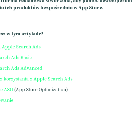
latforma reklamowa stworzona, aby pomóc deweloperom
 ich produktów bezpośrednio w App Store.
esz w tym artykule?
t Apple Search Ads
arch Ads Basic
earch Ads Advanced
 z korzystania z Apple Search Ads
ie ASO
(
App Store Optimization
)
wanie