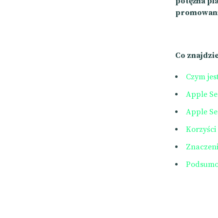
potężna p
promowaniu
Co znajdzi
Czym jes
Apple Se
Apple S
Korzyści
Znaczen
Podsumo