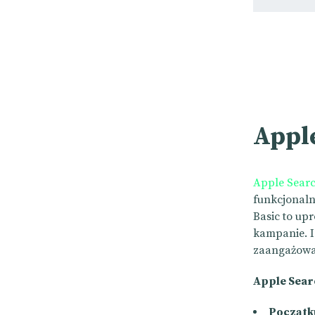
Appl
Apple Sear
funkcjonaln
Basic to up
kampanie. I
zaangażowa
Apple Sear
Początk