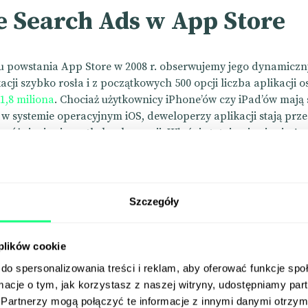
e Search Ads w App Store
powstania App Store w 2008 r. obserwujemy jego dynamiczn
acji szybko rosła i z początkowych 500 opcji liczba aplikacji o
1,8 miliona
. Chociaż użytkownicy iPhone’ów czy iPad’ów mają 
w systemie operacyjnym iOS, deweloperzy aplikacji stają prz
różnienia się na tle konkurencji. Właśnie tutaj pojawia się A
 z Cupertino uruchomił
reklamy w wyszukiwarce
, które umożli
ikacji promowanie ich w App Store w 2016 r.
Szczegóły
 plików cookie
do spersonalizowania treści i reklam, aby oferować funkcje sp
ormacje o tym, jak korzystasz z naszej witryny, udostępniamy p
Partnerzy mogą połączyć te informacje z innymi danymi otrzym