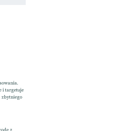
sowania.
i targetuje
 zbytniego
godę z