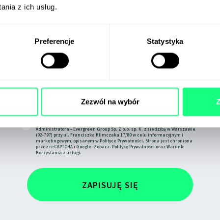
nia z ich usług.
Zapisz się na
Preferencje
Statystyka
GreenLetter
Zezwól na wybór
Z
Zgadzam się na przetwarzanie swoich danych osobowych przez
Administratora – Evergreen Group Sp. Z o.o. sp. K. z siedzibą w Warszawie
(02-797) przy ul. Franciszka Klimczaka 17/80 w celu informacyjnym i
marketingowym, opisanym w
Polityce Prywatności
. Strona jest chroniona
przez reCAPTCHA i Google. Zobacz:
Politykę Prywatności
oraz
Warunki
Korzystania
z usługi.
ZAPISUJĘ SIĘ