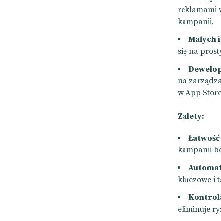
reklamami w
kampanii.
Małych i
się na pros
Dewelop
na zarządza
w App Store
Zalety:
Łatwość
kampanii be
Automat
kluczowe i 
Kontrol
eliminuje r