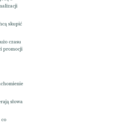
alizacji
hcą skupić
dużo czasu
ci promocji
ruchomienie
rają słowa
 co