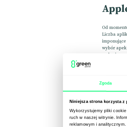
Appl
Od momentu 
Liczba aplik
imponujące
wybór apek 
zadaniem wy
Ads. Gigant
twórcom apl
Zgoda
Niniejsza strona korzysta z
Wykorzystujemy pliki cookie 
ruch w naszej witrynie. Inf
reklamowym i analitycznym. 