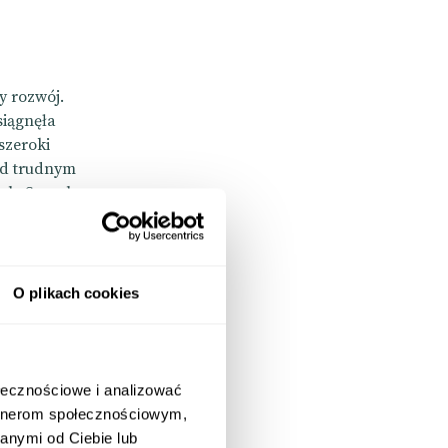
y rozwój.
siągnęła
szeroki
ed trudnym
pple Search
wiają
O plikach cookies
ołecznościowe i analizować
artnerom społecznościowym,
anymi od Ciebie lub