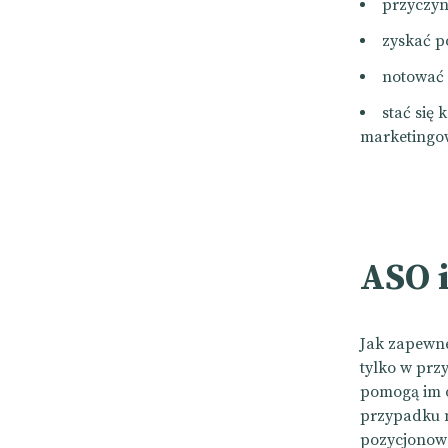
przyczyn
zyskać p
notować 
stać się
marketingo
ASO i
Jak zapewne
tylko w prz
pomogą im o
przypadku 
pozycjonowa