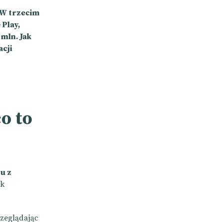
. W trzecim
 Play,
 mln. Jak
acji
o to
u z
ak
zeglądając