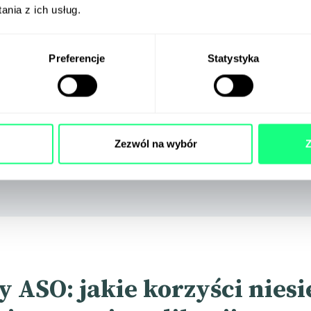
nia z ich usług.
Preferencje
Statystyka
Zgadzam się na przetwarzanie swoich danych osobowych przez
Administratora – Evergreen Group Sp. Z o.o. sp. K. z siedzibą w Warszawie
(02-797) przy ul. Franciszka Klimczaka 17/80 w celu informacyjnym i
marketingowym, opisanym w
Polityce Prywatności
. Strona jest chroniona
przez reCAPTCHA i Google. Zobacz:
Politykę Prywatności
oraz
Warunki
Korzystania
z usługi.
Zezwól na wybór
Z
ZAPISUJĘ SIĘ
y ASO: jakie korzyści niesi