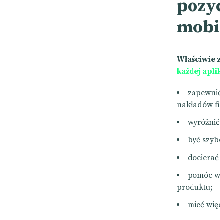
pozy
mobi
Właściwie 
każdej apli
zapewnić
nakładów f
wyróżnić 
być szyb
docierać
pomóc w 
produktu;
mieć wię