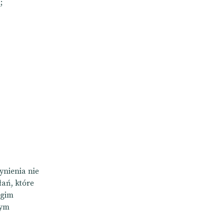
;
ynienia nie
ań, które
ugim
zym