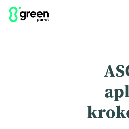
AS
apl
krok