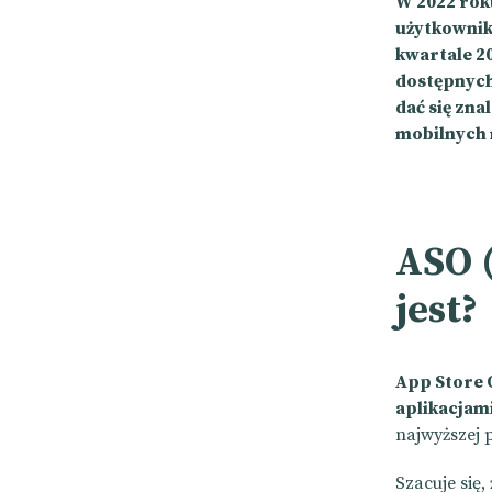
W 2022 ro
użytkownikó
kwartale 20
dostępnych
dać się zna
mobilnych m
ASO (
jest?
App Store 
aplikacjam
najwyższej 
Szacuje się, 