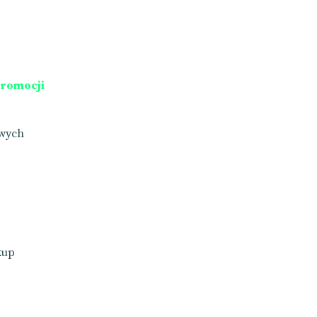
romocji
owych
kup