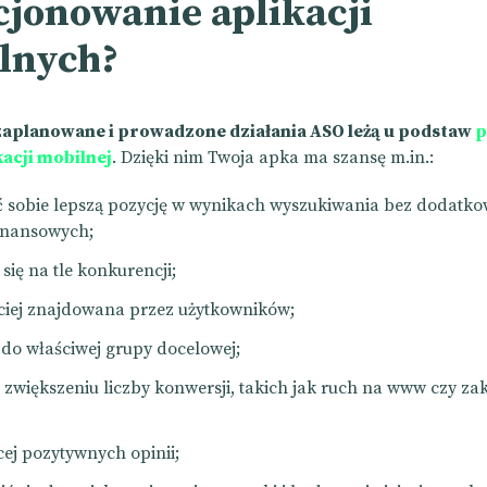
cjonowanie aplikacji
lnych?
zaplanowane i prowadzone działania ASO leżą u podstaw
p
kacji mobilnej
. Dzięki nim Twoja apka ma szansę m.in.:
 sobie lepszą pozycję w wynikach wyszukiwania bez dodatk
inansowych;
się na tle konkurencji;
ciej znajdowana przez użytkowników;
 do właściwej grupy docelowej;
zwiększeniu liczby konwersji, takich jak ruch na www czy za
cej pozytywnych opinii;