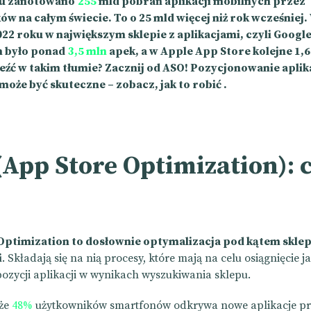
ku zanotowano
255
mld pobrań aplikacji mobilnych przez
w na całym świecie. To o 25 mld więcej niż rok wcześniej
22 roku w największym sklepie z aplikacjami, czyli Google
 było ponad
3,5 mln
apek, a w Apple App Store kolejne 1,6
leźć w takim tłumie? Zacznij od ASO! Pozycjonowanie aplik
oże być skuteczne – zobacz, jak to robić .
App Store Optimization): c
Optimization to dosłownie optymalizacja pod kątem sklep
i
. Składają się na nią procesy, które mają na celu osiągnięcie j
pozycji aplikacji w wynikach wyszukiwania sklepu.
że
48%
użytkowników smartfonów odkrywa nowe aplikacje pr