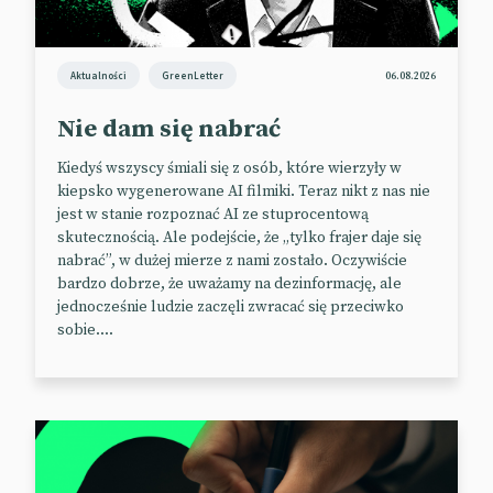
o usługach cyfrowych
Na tym nie koniec kłopotów X. Serwis podpadł
Aktualności
GreenLetter
06.08.2026
europejskim regulatorom, którzy oskarżają go o
naruszenie unijnej ustawy o usługach cyfrowych
Nie dam się nabrać
(DSA). Nakłada ona na platformy cyfrowe i rynki
Kiedyś wszyscy śmiali się z osób, które wierzyły w
internetowe obowiązki dotyczące większej
kiepsko wygenerowane AI filmiki. Teraz nikt z nas nie
przejrzystości, odpowiedzialności za nielegalne
jest w stanie rozpoznać AI ze stuprocentową
treści i ochrony małoletnich oraz zakazuje reklamy
skutecznością. Ale podejście, że „tylko frajer daje się
targetowanej w oparciu o dane wrażliwe.
nabrać”, w dużej mierze z nami zostało. Oczywiście
bardzo dobrze, że uważamy na dezinformację, ale
Zdaniem Komisji Europejskiej (KE) X w swojej
jednocześnie ludzie zaczęli zwracać się przeciwko
działalności narusza zasady przejrzystości reklamy,
sobie....
stosuje „ciemne wzorce” i nie wywiązuje się z
przepisów dotyczących dostępu do danych.
Elon Musk już zapowiedział podjęcie kroków
prawnych przeciwko UE. Jeśli przegra batalię
sądową, X może zostać obciążony karą finansową w
wysokości do 6% globalnych rocznych przychodów i