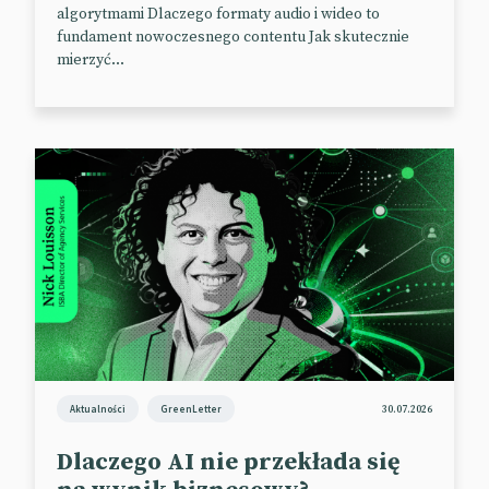
przedstawiają zwierzęcych bohaterów walczących w
algorytmami Dlaczego formaty audio i wideo to
fundament nowoczesnego contentu Jak skutecznie
obronie swojego środowiska naturalnego.
mierzyć...
Kampania, mająca uwrażliwić młodych na kwestie
związane z ochroną przyrody, została zrealizowana
na zamówienie Królewskiego Towarzystwa Ochrony
Ptaków.
📰
Animation UK
Aktualności
GreenLetter
30.07.2026
Dlaczego AI nie przekłada się