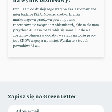
na wynik biznesowy?
Impulsem do dzisiejszego wstępniaka jest omawiane
niżej badanie ISBA. Mówiąc krótko, branża
Benefity od petrochemii
marketingowa przeżywa powoli pewne
rozczarowanie związane z obietnicami, jakie miało nam
To nie jedyny w ostatnim czasie przykład
przynieść AI. Kasa nie zarabia się sama, ludzie nie
zaangażowania branży reklamowej w ochronę
zostali zwolnieni i w dodatku wygląda na to, że pracy
środowiska. Clean Creatives, grupa aktywistów
jest ZNÓW więcej a nie mniej. Wynika to z trzech
związanych z marketingiem i PR-em, w swojej
powodów: AI w...
niedawnej publikacji ujawniła pięć agencji PR-owych
obsługujących klientów z branży paliw kopalnych.
Sprawa nie byłaby szczególnie kontrowersyjna,
gdyby nie fakt, że „wyoutowane” agencje posiadają
certyfikaty B-Corp (skrót od od benefit
corporations), potwierdzające działalność zgodną z
założeniami zrównoważonego rozwoju. Pod
Zapisz się na GreenLetter
adresem firm padają m.in. oskarżenia o
greenwashing, działanie przeciwko akcji
klimatycznej i promowaniu działań