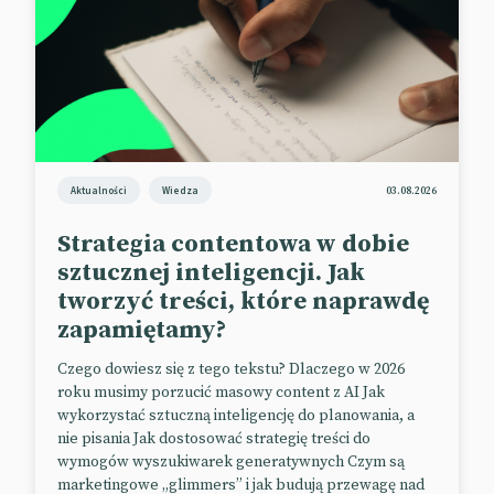
zostać zmuszony do wprowadzenia zmian
narzuconych przez KE.
📰
The Drum
Reklama w służbie środowisku
Aktualności
Wiedza
03.08.2026
Reklama dźwignią handlu? Nie w tym przypadku.
Strategia contentowa w dobie
Londyńska agencja kreatywna Good Agency we
sztucznej inteligencji. Jak
współpracy ze studiem animacji Blue Zoo i studiem
tworzyć treści, które naprawdę
dźwiękowym 750mph zrealizowały kampanię
zapamiętamy?
edukacyjną zwracającą uwagę na problemy braci
naszych mniejszych.
Czego dowiesz się z tego tekstu? Dlaczego w 2026
roku musimy porzucić masowy content z AI Jak
Projekt pod hasłem „We Campaign Because They
wykorzystać sztuczną inteligencję do planowania, a
Can’t” składa się z serii śmieszno-smutnych animacji
nie pisania Jak dostosować strategię treści do
adresowanych do młodego pokolenia. Filmiki,
wymogów wyszukiwarek generatywnych Czym są
zamieszczone m.in. na Facebooku i TikToku,
marketingowe „glimmers” i jak budują przewagę nad