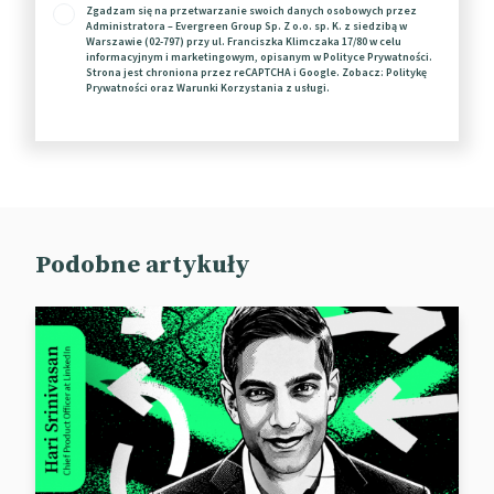
Zgadzam się na przetwarzanie swoich danych osobowych przez
ramach inicjatywy Global Alliance for Responsible
Administratora – Evergreen Group Sp. Z o.o. sp. K. z siedzibą w
Media (GARM), która stawia sobie za cel
Warszawie (02-797) przy ul. Franciszka Klimczaka 17/80 w celu
informacyjnym i marketingowym, opisanym w
Polityce Prywatności
.
zapobieganie szkodliwym treściom w mediach
Strona jest chroniona przez reCAPTCHA i Google. Zobacz:
Politykę
Prywatności
oraz
Warunki Korzystania
z usługi.
cyfrowych.
Zdaniem Bena Shapiro, komentatora politycznego,
którego słowa przywołał Musk we wpisie na swojej
platformie, „GARM działa jak kartel. Jego
członkowie odpowiadają za 90% wydatków
reklamowych w USA, które wynoszą prawie bilion
Podobne artykuły
dolarów. Jeśli jesteś odcięty od tych wpływów,
praktycznie nie jesteś w stanie prowadzić biznesu,
które utrzymuje się z reklam”.
📰
Social Media Today
📰
X
KE oskarża X o naruszenie ustawy