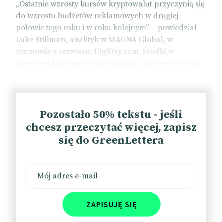
„Ostatnie wzrosty kursów kryptowalut przyczynią się
do wzrostu budżetów reklamowych w drugiej
połowie tego roku i w roku kolejnym” – powiedział
Luke Stillman, analityk w MAGNA Global, w
rozmowie z serwisem DigiDay.com. Środki w
pierwszej kolejności zasilą kanały cyfrowe, głównie
media społecznościowe i reklamę wideo.
O ile na przednówku nie nastąpi kolejne
niespodziewane tąpnięcie.
Pozostało 50% tekstu - jeśli
📰
DigiDay
chcesz przeczytać więcej, zapisz
się do GreenLettera
Twitter kontra „kartel reklamowy”
Elon Musk, właściciel X (ex-Twitter), zapowiedział
podjęcie kroków prawnych przeciwko
ZAPISUJĘ SIĘ
reklamodawcom, którzy ogłosili bojkot jego serwisu
społecznościowego. Chodzi o firmy zrzeszone w