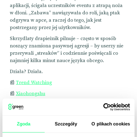
aplikacji, ścigała uczestników eventu z atrapą noża
w dłoni. „Zabawa” nawiązywała do roli, jaką ptak
odgrywa w apce, a raczej do tego, jak jest
postrzegany przez jej użytkowników.
Skrzydlaty drapieżnik pilnuje – często w sposób
noszący znamiona pasywnej agresji – by userzy nie
przerywali „streaków” i codziennie poświęcali co
najmniej kilka minut nauce języka obcego.
Działa? Działa.
📰
Trend Watching
📰
Xiaohongshu
📰
Reddit
Zgoda
Szczegóły
O plikach cookies