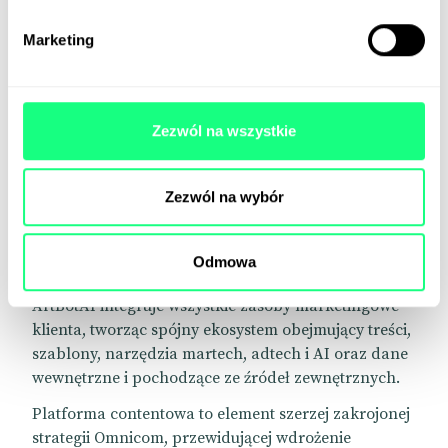
treści, która ma szansę stać się prawą ręką
Marketing
dyrektorów ds. marketingu. Robot umożliwia
optymalizację procesu tworzenia dużych ilości
contentu bez uszczerbku dla jakości.
– Marki chcą coraz większych ilości
Zezwól na wszystkie
spersonalizowanych treści, ale agencje i dostępne
narzędzia nie radzą sobie z tym zapotrzebowaniem.
Zezwól na wybór
W pewnym momencie proces kreacji staje się zbyt
kosztowny i zbyt wolny, spada natomiast jakość i
skuteczność treści – mówi Paolo Yuvienco, CTO w
Odmowa
Omnicom.
ArtBotAI integruje wszystkie zasoby marketingowe
klienta, tworząc spójny ekosystem obejmujący treści,
szablony, narzędzia martech, adtech i AI oraz dane
wewnętrzne i pochodzące ze źródeł zewnętrznych.
Platforma contentowa to element szerzej zakrojonej
strategii Omnicom, przewidującej wdrożenie