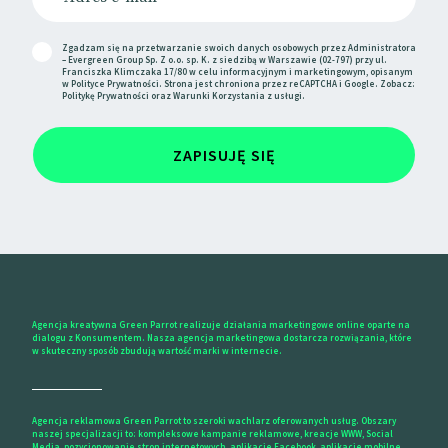
niedopuszczalnych z punktu widzenia idei B-Corp.
📰
The Drum
Zgadzam się na przetwarzanie swoich danych osobowych przez Administratora
– Evergreen Group Sp. Z o.o. sp. K. z siedzibą w Warszawie (02-797) przy ul.
Franciszka Klimczaka 17/80 w celu informacyjnym i marketingowym, opisanym
📰
X
w
Polityce Prywatności
. Strona jest chroniona przez reCAPTCHA i Google. Zobacz:
Politykę Prywatności
oraz
Warunki Korzystania
z usługi.
Snap testuje reklamowy potencjał
ZAPISUJĘ SIĘ
AR
W zeszłym miesiącu Snap podzielił się wynikami
badań, które wskazują, że wykorzystanie
rzeczywistości rozszerzonej (AR) w połączeniu z
wideo skutkuje pięciokrotnym wzrostem uwagi
użytkownika. Niedługo później firma poinformowała
Agencja kreatywna Green Parrot realizuje działania marketingowe online oparte na
dialogu z Konsumentem. Nasza agencja marketingowa dostarcza rozwiązania, które
o nawiązaniu współpracy z VideoAmp, dostawcą
w skuteczny sposób zbudują wartość marki w internecie.
narzędzi do pomiaru, optymalizacji i planowania
kampanii reklamowych.
Agencja reklamowa Green Parrot to szeroki wachlarz oferowanych usług. Obszary
Dzięki temu partnerstwu Snap zamierza dotrzeć do
naszej specjalizacji to: kompleksowe kampanie reklamowe, kreacje WWW, Social
Media, pozycjonowanie stron internetowych, aplikacje Facebook, aplikacje mobilne,