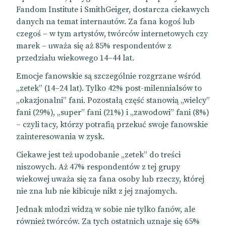
Fandom Institute i SmithGeiger, dostarcza ciekawych
danych na temat internautów. Za fana kogoś lub
czegoś – w tym artystów, twórców internetowych czy
marek – uważa się aż 85% respondentów z
przedziału wiekowego 14–44 lat.
Emocje fanowskie są szczególnie rozgrzane wśród
„zetek” (14–24 lat). Tylko 42% post-milennialsów to
„okazjonalni” fani. Pozostałą część stanowią „wielcy”
fani (29%), „super” fani (21%) i „zawodowi” fani (8%)
– czyli tacy, którzy potrafią przekuć swoje fanowskie
zainteresowania w zysk.
Ciekawe jest też upodobanie „zetek” do treści
niszowych. Aż 47% respondentów z tej grupy
wiekowej uważa się za fana osoby lub rzeczy, której
nie zna lub nie kibicuje nikt z jej znajomych.
Jednak młodzi widzą w sobie nie tylko fanów, ale
również twórców. Za tych ostatnich uznaje się 65%