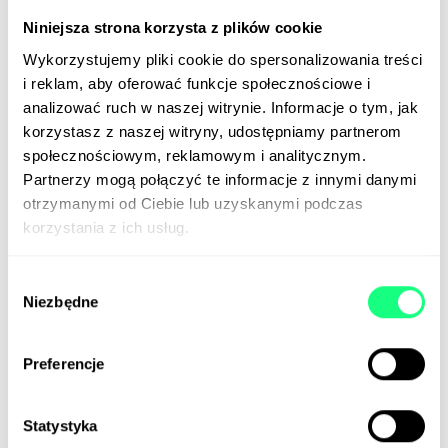
Niniejsza strona korzysta z plików cookie
Wykorzystujemy pliki cookie do spersonalizowania treści
i reklam, aby oferować funkcje społecznościowe i
analizować ruch w naszej witrynie. Informacje o tym, jak
korzystasz z naszej witryny, udostępniamy partnerom
społecznościowym, reklamowym i analitycznym.
Partnerzy mogą połączyć te informacje z innymi danymi
otrzymanymi od Ciebie lub uzyskanymi podczas
korzystania z ich usług.
Jakość bez limitu
Wybór
Ceną za wzrost ilości bywa spadek jakości. Ta
Niezbędne
zgody
prawidłowość dotyczy m.in. tworzenia treści.
Problem dostrzegł Omnicom, amerykański gigant
reklamowy, i postanowił go rozwiązać za pomocą –
Preferencje
niespodzianka – sztucznej inteligencji.
Firma zaoferowała swoim klientom narzędzie o
Statystyka
nazwie ArtBotAI – platformę do zarządzania kreacją