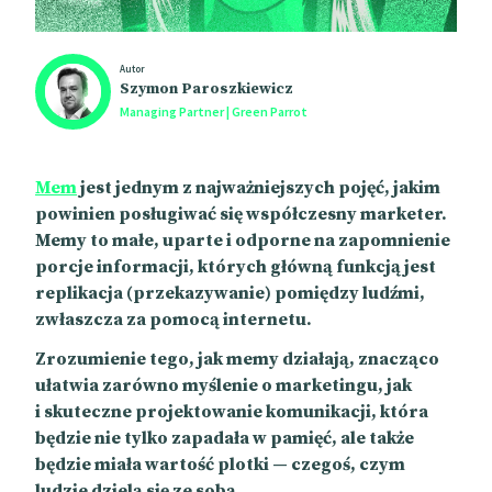
Autor
Szymon Paroszkiewicz
Managing Partner | Green Parrot
Mem
jest jednym z najważniejszych pojęć, jakim
powinien posługiwać się współczesny marketer.
Memy to małe, uparte i odporne na zapomnienie
porcje informacji, których główną funkcją jest
replikacja (przekazywanie) pomiędzy ludźmi,
zwłaszcza za pomocą internetu.
Zrozumienie tego, jak memy działają, znacząco
ułatwia
zarówno
myślenie o marketingu
, jak
i
skuteczne projektowanie komunikacji, która
będzie nie tylko zapadała w pamięć, ale także
będzie miała wartość plotki — czegoś, czym
ludzie dzielą się ze sobą.