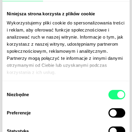
tylko kliknąć w link, aby zostać przekierowanym do
sklepu. Content do Inspire mają tworzyć brandy,
Niniejsza strona korzysta z plików cookie
influencerzy oraz sami klienci. Nowa funkcja na
razie będzie dostępna dla wybranych użytkowników
Wykorzystujemy pliki cookie do spersonalizowania treści
w Stanach Zjednoczonych. Wygląda na to, że walka
i reklam, aby oferować funkcje społecznościowe i
na rynku handlu społecznościowego dopiero się
analizować ruch w naszej witrynie. Informacje o tym, jak
rozkręca.
korzystasz z naszej witryny, udostępniamy partnerom
społecznościowym, reklamowym i analitycznym.
📰
Marketing Dive
Partnerzy mogą połączyć te informacje z innymi danymi
otrzymanymi od Ciebie lub uzyskanymi podczas
korzystania z ich usług.
Disney z reklamami
Wybór
8 grudnia na amerykańskim rynku ruszył tańszy, bo
Niezbędne
zgody
wspierany reklamami, pakiet Disney+. Na platformie
obecnie promuje się ponad 100 firm, na czele z
takimi markami jak Starbucks czy P&G. Widzowie
Preferencje
mają do wyboru kilka opcji z reklamami, najtańsza z
nich kosztuje 7,99 dolarów miesięcznie.
Statystyka
Przypomnijmy: wcześniej ze swoją ofertą pakietów z