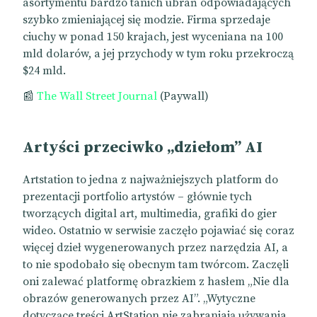
asortymentu bardzo tanich ubrań odpowiadających
szybko zmieniającej się modzie. Firma sprzedaje
ciuchy w ponad 150 krajach, jest wyceniana na 100
mld dolarów, a jej przychody w tym roku przekroczą
$24 mld.
📰
The Wall Street Journal
(Paywall)
Artyści przeciwko „dziełom” AI
Artstation to jedna z najważniejszych platform do
prezentacji portfolio artystów – głównie tych
tworzących digital art, multimedia, grafiki do gier
wideo. Ostatnio w serwisie zaczęło pojawiać się coraz
więcej dzieł wygenerowanych przez narzędzia AI, a
to nie spodobało się obecnym tam twórcom. Zaczęli
oni zalewać platformę obrazkiem z hasłem „
Nie dla
obrazów generowanych przez AI”. „Wytyczne
dotyczące treści ArtStation nie zabraniają używania