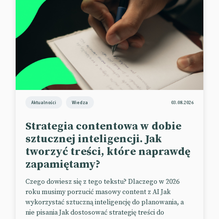
o przełamanie monopolu gigantów
technologicznych.
📰
The Verge
Fani sportu są szczęśliwsi
Stereotyp kibica – sfrustrowanego chuligana –
trzeba wyrzucić do kosza. Badania pokazują, że
Aktualności
Wiedza
03.08.2026
życie nastolatków, którzy są fanami sportu, jest po
Strategia contentowa w dobie
prostu szczęśliwsze. Statystycznie takie osoby mają
sztucznej inteligencji. Jak
więcej przyjaciół od nie-kibiców i łatwiej nawiązują
znajomości. Do tego same również chętniej
tworzyć treści, które naprawdę
uprawiają regularnie sport i częściej odczuwają
zapamiętamy?
satysfakcję z życia. Dorośli kibice również wyróżniają
Czego dowiesz się z tego tekstu? Dlaczego w 2026
się na tle osób 18+ niezainteresowanych sportem. Są
roku musimy porzucić masowy content z AI Jak
oni bardziej zainteresowani śledzeniem newsów ze
wykorzystać sztuczną inteligencję do planowania, a
świata, bardziej cenią podróże i istnieje większe
nie pisania Jak dostosować strategię treści do