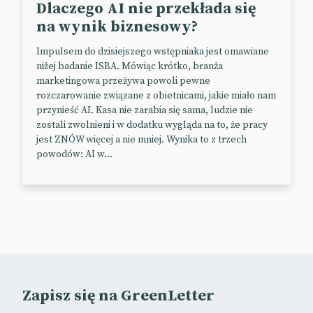
Dlaczego AI nie przekłada się
📰
Variety
na wynik biznesowy?
Impulsem do dzisiejszego wstępniaka jest omawiane
niżej badanie ISBA. Mówiąc krótko, branża
Pełnia sezonu na świąteczne
marketingowa przeżywa powoli pewne
reklamy
rozczarowanie związane z obietnicami, jakie miało nam
przynieść AI. Kasa nie zarabia się sama, ludzie nie
Jak wykorzystać sezon świąteczny do reklamy
zostali zwolnieni i w dodatku wygląda na to, że pracy
baterii? Z tego niełatwego zadania Duracell wyszedł
jest ZNÓW więcej a nie mniej. Wynika to z trzech
powodów: AI w...
obronną ręką i zaserwował krótki klip z kompilacją
kilkusekundowych wideo, które wyglądają jak filmy
ze starych kaset VHS. W zalewie przesłodzonych
reklam świątecznych kreacja marki wyróżnia się na
duży plus.
📰
Marketing Dive
🎥
Duracell Memories :30
Zapisz się na GreenLetter