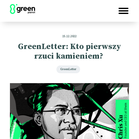
15.12.2022
GreenLetter: Kto pierwszy
rzuci kamieniem?
GreenLetter