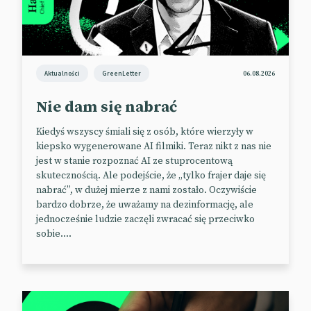
ankietowanych, jak ich zdaniem sektor radzi sobie w
porównaniu z warunkami sprzed pandemii. Ponad
połowa (53%) uważa, że branża jest silniejsza niż w
2019 r., a tylko 27% twierdzi, że jest odwrotnie.
Aktualności
GreenLetter
06.08.2026
📰
The Drum
Nie dam się nabrać
Apple otwiera się na sklepy z
Kiedyś wszyscy śmiali się z osób, które wierzyły w
kiepsko wygenerowane AI filmiki. Teraz nikt z nas nie
apkami
jest w stanie rozpoznać AI ze stuprocentową
skutecznością. Ale podejście, że „tylko frajer daje się
Być może już niedługo użytkownicy urządzeń Apple
nabrać”, w dużej mierze z nami zostało. Oczywiście
będą mogli korzystać nie tylko z App Store, ale też
bardzo dobrze, że uważamy na dezinformację, ale
innych sklepów z apkami. Oznacza to, że na swoim
jednocześnie ludzie zaczęli zwracać się przeciwko
smartfonie będzie można zainstalować chociażby
sobie....
Google Play. Jeśli zmiany wejdą w życie, twórcy apek
będą mogli ominąć restrykcje obowiązujące w App
Store, jak i uniknąć 30% prowizji pobieranej przez
Apple. Nowe zasady to efekt starań Unii Europejskiej