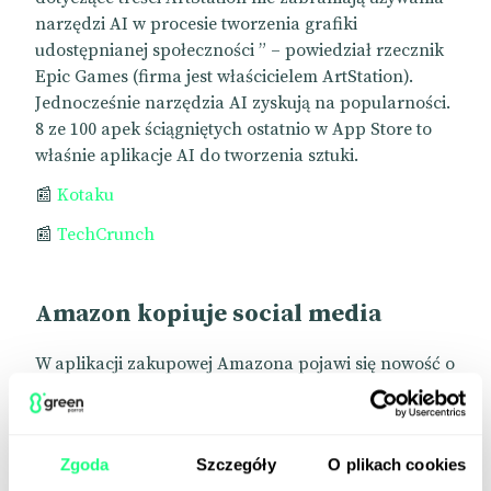
narzędzi AI w procesie tworzenia grafiki
udostępnianej społeczności ” – powiedział rzecznik
Epic Games (firma jest właścicielem ArtStation).
Jednocześnie narzędzia AI zyskują na popularności.
8 ze 100 apek ściągniętych ostatnio w App Store to
właśnie aplikacje AI do tworzenia sztuki.
📰
Kotaku
📰
TechCrunch
Amazon kopiuje social media
W aplikacji zakupowej Amazona pojawi się nowość o
nazwie Inspire. Przypomina ona rozwiązania znane
z TikToka czy Instagrama. Użytkownicy apki
zobaczą bowiem zdjęcia czy firmy prezentujące
Zgoda
Szczegóły
O plikach cookies
produkty dostępne na Amazonie. Trzeba będzie