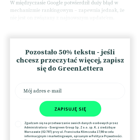
W międzyczasie Google potwierdził duży błąd w
mechanizmie rankingowym – zapewnia jednak, że
nie jest on związany z najnowszym update’em.
📰
Search Engine Land
📰
Search Engine Land
Pozostało 50% tekstu - jeśli
📰
Developers
chcesz przeczytać więcej, zapisz
się do GreenLettera
Walmart zarabia miliardy na
reklamach
Walmart wyrasta na giganta reklamowego.
Największy detalista na świecie zanotował 30-proc.
ZAPISUJĘ SIĘ
wzrost obrotów rok do roku z tytułu sprzedaży
mediów w USA i 26-proc. w skali świata – wynika z
Zgadzam się na przetwarzanie swoich danych osobowych przez
ostatniego raportu finansowego spółki. Firma nie
Administratora – Evergreen Group Sp. Z o.o. sp. K. z siedzibą w
Warszawie (02-797) przy ul. Franciszka Klimczaka 17/80 w celu
podaje konkretnych liczb dla tej kategorii
informacyjnym i marketingowym, opisanym w
Polityce Prywatności
.