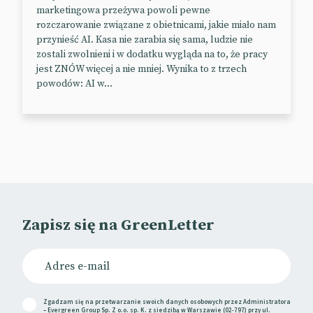
marketingowa przeżywa powoli pewne
Piękno się nie starzeje
rozczarowanie związane z obietnicami, jakie miało nam
przynieść AI. Kasa nie zarabia się sama, ludzie nie
Wiek to tylko liczba? Nie w marketingu.
zostali zwolnieni i w dodatku wygląda na to, że pracy
jest ZNÓW więcej a nie mniej. Wynika to z trzech
Metryka ma znaczenie szczególnie w branży beauty,
powodów: AI w...
ceniącej młodość i – z definicji – urodę. Na szczęście
są marki, które potrafią zakwestionować te kanony.
Jedną z nich jest Dove. Firma ponownie rzuca
wyzwanie schematom w kreacji z udziałem pań po
sześćdziesiątce, które używają produktów marki od
wielu dekad.
Kampania „Beauty Never Gets Old”, stworzona we
współpracy z agencją Edelman, ma na celu
Zapisz się na GreenLetter
przełamanie lęku przed starzeniem się, który, jak
wynika z badań Dove, odczuwa 66% kobiet.
📰
Ad Week
📰
YouTube
Zgadzam się na przetwarzanie swoich danych osobowych przez Administratora
– Evergreen Group Sp. Z o.o. sp. K. z siedzibą w Warszawie (02-797) przy ul.