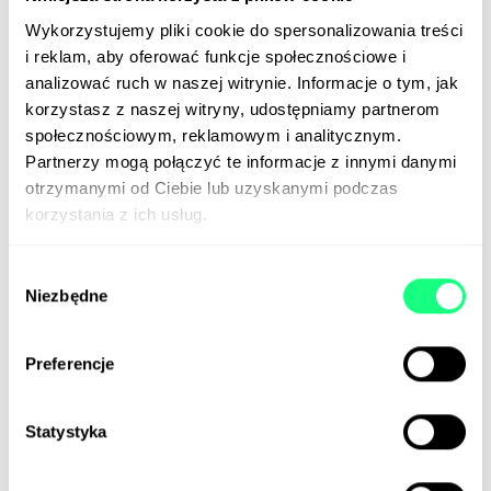
„operacyjnych”. Chodzi m.in. o konieczność
Wykorzystujemy pliki cookie do spersonalizowania treści
zmierzenia się z kwestiami etycznymi, związanymi z
i reklam, aby oferować funkcje społecznościowe i
wpływem AI na prywatność, zatrudnienie i prawa
analizować ruch w naszej witrynie. Informacje o tym, jak
człowieka.
korzystasz z naszej witryny, udostępniamy partnerom
społecznościowym, reklamowym i analitycznym.
📰
Financial Times
Partnerzy mogą połączyć te informacje z innymi danymi
otrzymanymi od Ciebie lub uzyskanymi podczas
korzystania z ich usług.
Gaming coraz chętniej korzysta z
AI
Wybór
Niezbędne
W Państwie Środka niepokoje etyczne związane z AI
zgody
są mniej powszechne. Chińskie firmy technologiczne
wiodą prym w wykorzystaniu sztucznej inteligencji
Preferencje
do projektowania gier wideo. Zastosowanie AI
umożliwia znaczące ograniczenie kosztów –
podobno bez szwanku, a nawet z korzyścią dla
Statystyka
jakości.