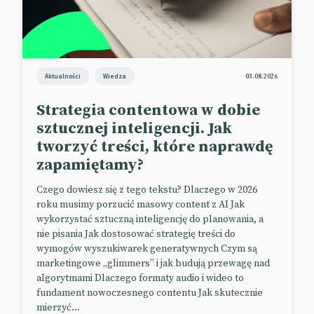
będą mogły pojawiać się sklepy inne niż Play Store,
które uzyskają dostęp do aplikacji oferowanych za
pośrednictwem platformy Google – o co od początku
zabiegał Epic Games.
Aktualności
Wiedza
03.08.2026
📰
Android Authority
Strategia contentowa w dobie
📰
Bloomberg
sztucznej inteligencji. Jak
tworzyć treści, które naprawdę
zapamiętamy?
Imagen 3: nowa jakość grafiki
Czego dowiesz się z tego tekstu? Dlaczego w 2026
Google udostępnił kolejną wersję swojego modelu
roku musimy porzucić masowy content z AI Jak
text-to-image. Zapowiadany jeszcze w maju Imagen
wykorzystać sztuczną inteligencję do planowania, a
3 to – według autorów – najlepszy z
nie pisania Jak dostosować strategię treści do
dotychczasowych google’owych generatorów grafiki.
wymogów wyszukiwarek generatywnych Czym są
marketingowe „glimmers” i jak budują przewagę nad
Umożliwia on tworzenie bardziej szczegółowych
algorytmami Dlaczego formaty audio i wideo to
obrazów o mniejszej liczbie artefaktów. Lepiej też
fundament nowoczesnego contentu Jak skutecznie
rozumie złożone prompty, pozwalając użytkownikom
mierzyć...