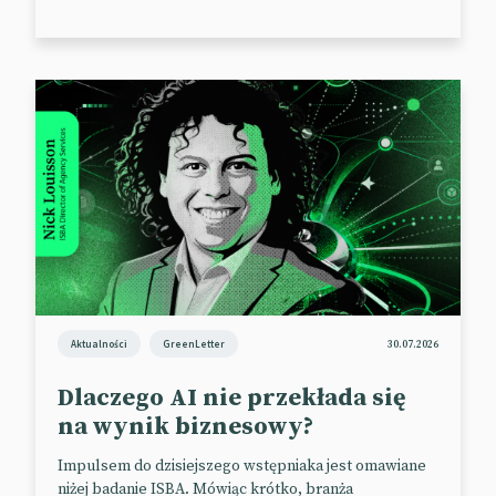
na uzyskanie bardziej zniuansowanych efektów.
Imagen 3 ma być dostępny w kilku wariantach
służących do różnych zadań: od generowania
szybkich „szkiców” po tworzenie obrazów o wysokiej
rozdzielczości. Na razie możliwości nowego modelu
mogą testować jedynie mieszkańcy USA.
📰
Venture Beat
📰
Deep Mind
Aktualności
GreenLetter
30.07.2026
Dlaczego AI nie przekłada się
na wynik biznesowy?
Impulsem do dzisiejszego wstępniaka jest omawiane
niżej badanie ISBA. Mówiąc krótko, branża