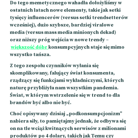
Do tego memetycznego wahadła dołożyliśmy w
ostatnich latach nowe elementy, takie jak setki
tysięcy influencerów (versus setki trendsetterów
wcześniej), dużo szybsze, bardziej viralowe
media (versus mass media minionych dekad)
oraz niższy próg wejścia w nowe trendy –
większość dóbr
konsumpcyjnych staje się mimo
wszystko tańsza.
Z tego zespołu czynników wyłania się
skomplikowany, falujący świat konsumenta,
rządzący się funkcjami wykładniczymi, których
naturę przybliżyła nam wszystkim pandemia.
Świat, w którym wstrzelenie się w trend to dla
brandów być albo nie być.
Choć opisywany dzisiaj „podkonsumpcjonizm”
nabiera siły, to pamiętajmy jednak, że odbywa się
on na tle wciąż kwitnących serwisów z milionami
produktów po 4 dolary, takich jak Temu czy