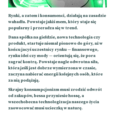
Rynki, a zatem i konsumenci, działają na zasadzie
wahadła. Powstaje jakiś mem, który staje się
popularny i przeradza się w trend.
Dana spółka na giełdzie, nowa technologia czy
produkt, startuje niemal pionowo do góry, aż w
końcu jacyś uczestnicy rynku — finansowego,
rynku idei czy mody — orientują się, że pora
zagrać kontrą. Powstaje nagle odwrotna siła,
która jeśli jest dobrze wymierzona w czasie,
zaczyna nabierać energii kolejnych osób, które
za nią podążają.
Skrajny konsumpcjonizm musi zrodzić odwrót
od zakupów, bessa przyniesie hossę, a
wszechobecna technologizacja naszego życia
zaowocować musi ucieczką w naturę.