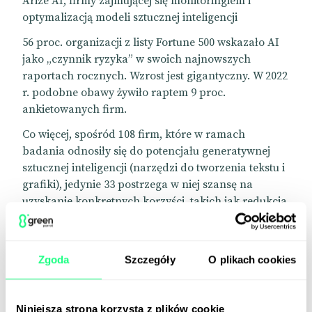
Arize AI, firmy zajmującej się monitoringiem i
optymalizacją modeli sztucznej inteligencji
56 proc. organizacji z listy Fortune 500 wskazało AI
jako „czynnik ryzyka” w swoich najnowszych
raportach rocznych. Wzrost jest gigantyczny. W 2022
r. podobne obawy żywiło raptem 9 proc.
ankietowanych firm.
Co więcej, spośród 108 firm, które w ramach
badania odnosiły się do potencjału generatywnej
sztucznej inteligencji (narzędzi do tworzenia tekstu i
grafiki), jedynie 33 postrzega w niej szansę na
uzyskanie konkretnych korzyści, takich jak redukcja
kosztów czy zwiększenie wydajności i
innowacyjności. Pozostali respondenci z tej grupy
upatrują w AI głównie ryzyko.
Zgoda
Szczegóły
O plikach cookies
Obawy dotyczą m.in. wzrostu konkurencyjności ze
strony firm, które skuteczniej wykorzystują tę
technologię, oraz problemów wizerunkowych i
Niniejsza strona korzysta z plików cookie