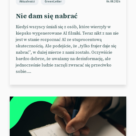
Aktualności
GreenLetter
Google Play Store zmierzy się z
06.08.2026
konkurencją
Nie dam się nabrać
Epic Games jest o krok od skonsumowania wygranej
Kiedyś wszyscy śmiali się z osób, które wierzyły w
z Google. W 2020 r. producent Fortnite’a, popularnej
kiepsko wygenerowane AI filmiki. Teraz nikt z nas nie
jest w stanie rozpoznać AI ze stuprocentową
gry wideo, oskarżył giganta o stosowanie praktyk
skutecznością. Ale podejście, że „tylko frajer daje się
monopolistycznych w ramach sklepu Play Store i
nabrać”, w dużej mierze z nami zostało. Oczywiście
nadużywanie swojej pozycji do narzucania
bardzo dobrze, że uważamy na dezinformację, ale
kolosalnych prowizji (30 proc. wartości sprzedaży
jednocześnie ludzie zaczęli zwracać się przeciwko
pobranej aplikacji).
sobie....
W grudniu 2023 r. sąd podzielił obiekcje Epic Games,
uznając Google winnym antykonkurencyjnych
praktyk. Rezultaty tego orzeczenia mają niebawem
dać owoce. Zgodnie z zeszłotygodniowym
oświadczeniem kalifornijskiego sądu federalnego,
gigant ma zostać zmuszony do otwarcia się na
konkurencję.
W efekcie na urządzeniach z systemem Android