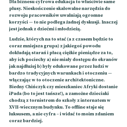
Dla biznesu cyfrowa edukacja to właściwie same
plusy. Nieskończenie skalowalne narzędzia do
rozwoju pracowników uwalniają ogromne
korzyści — to nie podlega żadnej dyskusji. Inaczej
jest jednak z dziećmi i młodzieżą.
Ludzie, których na to stać (a z czasem będzie to
coraz mniejsza grupa) z jakiegoś powodu
dokładają starań i płacą ciężkie pieniądze za to,
aby ich pociechy a) nie miały dostępu do ekranów
jak najdłużej b) były edukowane przez ludzi w
bardzo tradycyjnych warunkach i otoczeniu —
włączając w to otoczenie architektoniczne.
Biedny Chińczyk czy mieszkaniec Afryki dostanie
iPada (bo to jest tańsze!), a zamożne dzieciaki
chodzą z tornistrem do szkoły z internatem w
XVII-wiecznym budynku. To offline staje się
luksusem, a nie cyfra – i widać to moim zdaniem
coraz bardziej.