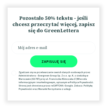
📰
Mashable
Pozostało 50% tekstu - jeśli
chcesz przeczytać więcej, zapisz
się do GreenLettera
ZAPISUJĘ SIĘ
Zgadzam się na przetwarzanie swoich danych osobowych przez
Salesforce szuka sprzedażowców AI
Administratora – Evergreen Group Sp. Z o.o. sp. K. z siedzibą w
Warszawie (02-797) przy ul. Franciszka Klimczaka 17/80 w celu
informacyjnym i marketingowym, opisanym w
Polityce Prywatności
.
Salesforce zwolnił w 2024 r. tysiąc osób i mniej więcej
Strona jest chroniona przez reCAPTCHA i Google. Zobacz:
Politykę
Prywatności
oraz
Warunki Korzystania
z usługi.
tyle samo zamierza zatrudnić.
Gigant rynku CRM szuka sprzedażowców, którzy
pomogą mu dotrzeć do klientów z nowym