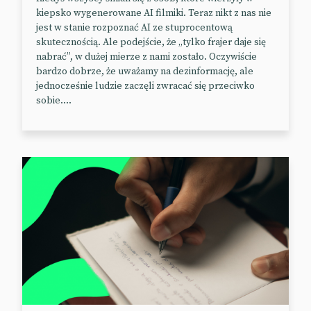
kiepsko wygenerowane AI filmiki. Teraz nikt z nas nie
Wielu z nas nachodzi czasem chętka, żeby
jest w stanie rozpoznać AI ze stuprocentową
porozciągać sobie wyświetlacz.
skutecznością. Ale podejście, że „tylko frajer daje się
nabrać”, w dużej mierze z nami zostało. Oczywiście
Doskonale zdaje sobie z tego sprawę firma LG
bardzo dobrze, że uważamy na dezinformację, ale
Display (część LG Electronics), która – jako pierwsza
jednocześnie ludzie zaczęli zwracać się przeciwko
na świecie – taki właśnie rozciągliwy wyświetlacz
sobie....
zaprezentowała w zeszłym tygodniu podczas
wydarzenia w LG Science Park.
Parametry są imponujące. Prototyp posiada 12-
calowy ekran, który rozciąga się aż do 18 cali przy
zachowaniu wysokiej rozdzielczości 100 ppi (pikseli
na cal) i kolorystyki RGB. W porównaniu do
pierwszego prototypu z 2022 r. rozciągliwość panelu
wzrosła ponad dwukrotnie – z 20 do 50 proc.
Nowy model cechuje się również wyjątkową
trwałością. Wyświetlacz można rozciągnąć ponad 10
tys. razy bez szwanku dla jakości obrazu, która