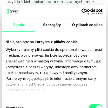
czyli krótkich podsumowań opracowanych przez
sztuczną inteligencję.
Obecnie interakcja z Google w trybie voice-to-text
ograniczona jest do pojedynczych zapytań. Gdy
Zgoda
Szczegóły
O plikach cookies
nowa funkcja pomyślnie przejdzie testy, będziemy
mogli prowadzić z wyszukiwarką swobodną
rozmowę, otrzymując błyskawiczne odpowiedzi.
Niniejsza strona korzysta z plików cookie
Dzięki temu będziemy mniej skorzy do pogawędek z
Wykorzystujemy pliki cookie do spersonalizowania treści
ChatGPT.
i reklam, aby oferować funkcje społecznościowe i
analizować ruch w naszej witrynie. Informacje o tym, jak
Chyba że nie.
korzystasz z naszej witryny, udostępniamy partnerom
📰
Android Central
społecznościowym, reklamowym i analitycznym.
Partnerzy mogą połączyć te informacje z innymi danymi
📰
X
otrzymanymi od Ciebie lub uzyskanymi podczas
korzystania z ich usług.
Dron zamiast kuriera
Wybór
Niezbędne