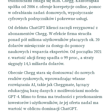
trudnościami zmaga się m.in. Chegg. Kalifornijska
spółka od 2006 r. oferuje korepetycje online, pomoc
w odrabianiu zadań domowych, wypożyczanie
cyfrowych podręczników i pokrewne usługi.
Od debiutu ChatGPT klienci zaczęli rezygnować z
abonamentów Chegg. W efekcie firma straciła
ponad pół miliona użytkowników płacących ok. 20
dolarów miesięcznie za dostęp do pomocy
naukowych i wsparcia ekspertów. Od początku 2021
r. wartość akcji firmy spadła o 99 proc., a straty
sięgnęły 14,5 miliarda dolarów.
Obecnie Chegg stara się dostosować do nowych
realiów rynkowych, wprowadzając własne
rozwiązania AI, takie jak Cheggmate, łączący
edukacyjną bazę danych z możliwościami modelu
GPT-4. Mimo to firma ma trudności z przekonaniem
inwestorów i użytkowników, że jej oferta nadal ma
wartość w obliczu dominacji ChatGPT.