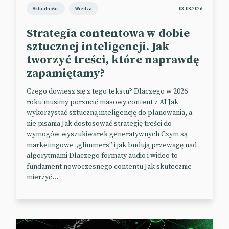
zostanie zachowana również w warunkach
Aktualności
Wiedza
03.08.2026
ekstremalnych (narażenie na niskie i wysokie
temperatury czy wstrząsy).
Strategia contentowa w dobie
sztucznej inteligencji. Jak
Niecierpliwie czekamy na debiut i wdrożenia.
tworzyć treści, które naprawdę
📰
Tom’s Hardware
zapamiętamy?
📰
LG Display
Czego dowiesz się z tego tekstu? Dlaczego w 2026
roku musimy porzucić masowy content z AI Jak
wykorzystać sztuczną inteligencję do planowania, a
nie pisania Jak dostosować strategię treści do
wymogów wyszukiwarek generatywnych Czym są
marketingowe „glimmers” i jak budują przewagę nad
algorytmami Dlaczego formaty audio i wideo to
fundament nowoczesnego contentu Jak skutecznie
mierzyć...