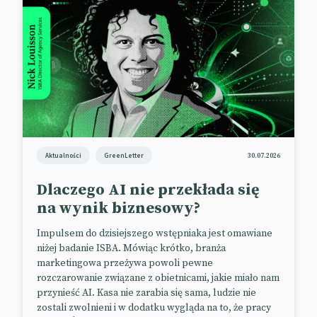
Kolekcja (nie) dla dzieci
Zgodnie z internetowym BHP nie należy klikać we
wszystkie linki. Zgodnie z marketingowym BHP –
wszystkie linki (i adresy www) należy sprawdzać
przed publikacją.
Ktoś w firmie Mattel (lub już poza nią) nie odrobił tej
lekcji i na projekcie opakowań lalek dla dzieci (niby
Aktualności
GreenLetter
30.07.2026
wiadomo, ale warto podkreślić) zamieścił adres
strony Wicked.com. Projekt poszedł do druku i tak
Dlaczego AI nie przekłada się
już zostało.
na wynik biznesowy?
Adres, który powinien znaleźć się na opakowaniach,
Impulsem do dzisiejszego wstępniaka jest omawiane
to WickedMovie.com. Działa pod nim strona
niżej badanie ISBA. Mówiąc krótko, branża
internetowa musicalu fantasy pt. „Wicked”, którym
marketingowa przeżywa powoli pewne
inspirowane są lalki z feralnej kolekcji Mattel.
rozczarowanie związane z obietnicami, jakie miało nam
przynieść AI. Kasa nie zarabia się sama, ludzie nie
Pod adresem, który nie powinien trafić na
zostali zwolnieni i w dodatku wygląda na to, że pracy
opakowania, działa strona internetowa studia