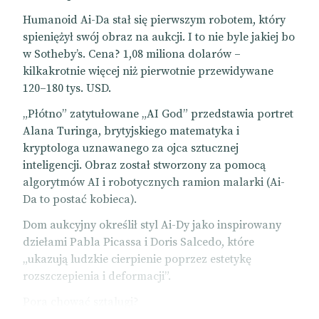
Humanoid Ai-Da stał się pierwszym robotem, który
spieniężył swój obraz na aukcji. I to nie byle jakiej bo
w Sotheby’s. Cena? 1,08 miliona dolarów –
kilkakrotnie więcej niż pierwotnie przewidywane
120–180 tys. USD.
„Płótno” zatytułowane „AI God” przedstawia portret
Alana Turinga, brytyjskiego matematyka i
kryptologa uznawanego za ojca sztucznej
inteligencji. Obraz został stworzony za pomocą
algorytmów AI i robotycznych ramion malarki (Ai-
Da to postać kobieca).
Dom aukcyjny określił styl Ai-Dy jako inspirowany
dziełami Pabla Picassa i Doris Salcedo, które
„ukazują ludzkie cierpienie poprzez estetykę
rozszczepienia i deformacji”.
Pora chować sztalugi?