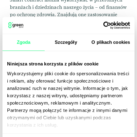
Smart contract można wykorzystać w przeróżnych
branżach i dziedzinach naszego życia – od finansów
po ochronę zdrowia. Znajdują one zastosowanie
przy transakcjach kupna-sprzedaży i do
potwierdzania prawa własności, np. w
nieruchomościach
. To też idealne narzędzie do
Zgoda
Szczegóły
O plikach cookies
przechowywania danych wrażliwych pacjentów
przez szpitale. Smart contracty można wykorzystać
również w branży ubezpieczeniowej. Inteligentne
Niniejsza strona korzysta z plików cookie
umowy mogą też eliminować ryzyko oszustw
podczas wyborów. To tylko niektóre przykłady
Wykorzystujemy pliki cookie do spersonalizowania treści
zastosowania inteligentnych umów – ich możliwości
i reklam, aby oferować funkcje społecznościowe i
są ogromne.
analizować ruch w naszej witrynie. Informacje o tym, jak
korzystasz z naszej witryny, udostępniamy partnerom
Myślisz o stworzeniu smart umowy?
Napisz więc do
społecznościowym, reklamowym i analitycznym.
nas
i porozmawiajmy o tym, jak możemy Ci pomóc!
Partnerzy mogą połączyć te informacje z innymi danymi
otrzymanymi od Ciebie lub uzyskanymi podczas
korzystania z ich usług.