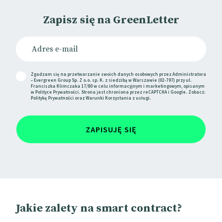
Zapisz się na GreenLetter
Zgadzam się na przetwarzanie swoich danych osobowych przez Administratora
– Evergreen Group Sp. Z o.o. sp. K. z siedzibą w Warszawie (02-797) przy ul.
Franciszka Klimczaka 17/80 w celu informacyjnym i marketingowym, opisanym
w
Polityce Prywatności
. Strona jest chroniona przez reCAPTCHA i Google. Zobacz:
Politykę Prywatności
oraz
Warunki Korzystania
z usługi.
ZAPISUJĘ SIĘ
Jakie zalety na smart contract?