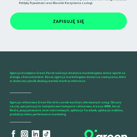
Politykę Prywatności
oraz
Warunki Korzystania
z usługi.
ZAPISUJĘ SIĘ
Agencja kreatywna Green Parrot realizuje działania marketingowe online oparte na
dialogu z Konsumentem. Nasza agencja marketingowa dostarcza rozwiązania, które
w skuteczny sposób zbudują wartość marki w internecie.
Agencja reklamowa Green Parrot to szeroki wachlarz oferowanych usług. Obszary
naszej specjalizacji to: kompleksowe kampanie reklamowe, kreacje WWW, Social
Media, pozycjonowanie stron internetowych, aplikacje Facebook, aplikacje mobilne,
produkcja video, performance marketing.