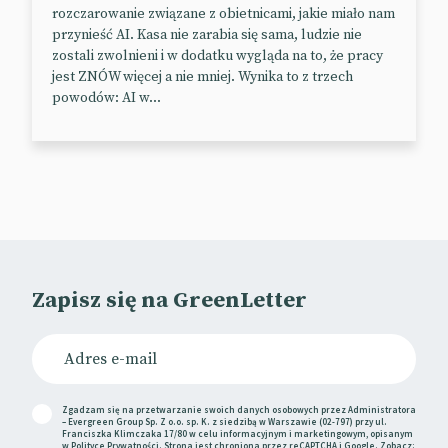
rozczarowanie związane z obietnicami, jakie miało nam
przynieść AI. Kasa nie zarabia się sama, ludzie nie
zostali zwolnieni i w dodatku wygląda na to, że pracy
jest ZNÓW więcej a nie mniej. Wynika to z trzech
powodów: AI w...
Zapisz się na GreenLetter
Zgadzam się na przetwarzanie swoich danych osobowych przez Administratora
– Evergreen Group Sp. Z o.o. sp. K. z siedzibą w Warszawie (02-797) przy ul.
Franciszka Klimczaka 17/80 w celu informacyjnym i marketingowym, opisanym
w
Polityce Prywatności
. Strona jest chroniona przez reCAPTCHA i Google. Zobacz: