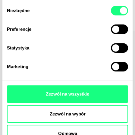
Wybór
Niezbędne
zgody
Preferencje
Podobne artykuły
Statystyka
Marketing
Zezwól na wszystkie
Zezwól na wybór
Aktualności
GreenLetter
06.08.2026
Odmowa