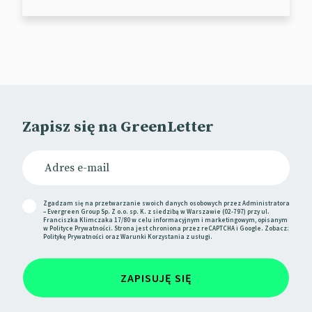
Zapisz się na GreenLetter
Zgadzam się na przetwarzanie swoich danych osobowych przez Administratora
– Evergreen Group Sp. Z o.o. sp. K. z siedzibą w Warszawie (02-797) przy ul.
Franciszka Klimczaka 17/80 w celu informacyjnym i marketingowym, opisanym
w
Polityce Prywatności
. Strona jest chroniona przez reCAPTCHA i Google. Zobacz:
Politykę Prywatności
oraz
Warunki Korzystania
z usługi.
ZAPISUJĘ SIĘ