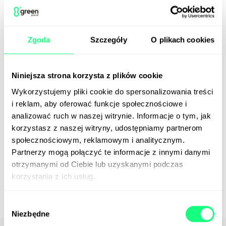
dane wyjściowe;
odporność na kolizję (
collision resistance
)
– nie
odnotowano dotąd sytuacji, w której nastąpiłoby
Zgoda
Szczegóły
O plikach cookies
wygenerowanie takich samych danych wyjściowych
dla różnych danych wejściowych;
odporność na ataki second-preimage (
second-
Niniejsza strona korzysta z plików cookie
preimage resistance
)
– niewykonalne jest, aby
Wykorzystujemy pliki cookie do spersonalizowania treści
znaleźć drugi zestaw danych wejściowych, który
i reklam, aby oferować funkcje społecznościowe i
będzie kolidował z innym. Atak second-preimage
analizować ruch w naszej witrynie. Informacje o tym, jak
polegałby na określeniu danych wejściowych, które
korzystasz z naszej witryny, udostępniamy partnerom
wygenerują takie same dane wyjściowe, jak inny
społecznościowym, reklamowym i analitycznym.
zestaw danych wejściowych, do których ma się
Partnerzy mogą połączyć te informacje z innymi danymi
dostęp. Do tej pory nikomu nie udało się złamać
otrzymanymi od Ciebie lub uzyskanymi podczas
zabezpieczeń SHA-256.
korzystania z ich usług.
Wybór
Niezbędne
zgody