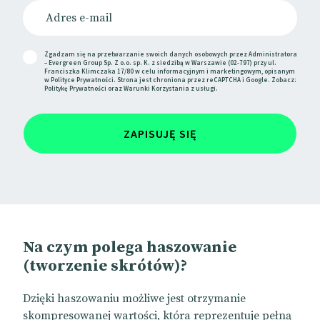
Zgadzam się na przetwarzanie swoich danych osobowych przez Administratora
– Evergreen Group Sp. Z o.o. sp. K. z siedzibą w Warszawie (02-797) przy ul.
Franciszka Klimczaka 17/80 w celu informacyjnym i marketingowym, opisanym
w
Polityce Prywatności
. Strona jest chroniona przez reCAPTCHA i Google. Zobacz:
Politykę Prywatności
oraz
Warunki Korzystania
z usługi.
ZAPISUJĘ SIĘ
Na czym polega haszowanie
(tworzenie skrótów)?
Dzięki haszowaniu możliwe jest otrzymanie
skompresowanej wartości, która reprezentuje pełną