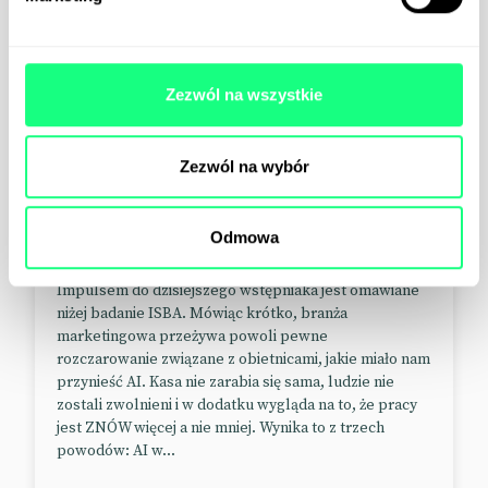
Zezwól na wszystkie
Zezwól na wybór
Aktualności
GreenLetter
30.07.2026
Dlaczego AI nie przekłada się
Odmowa
na wynik biznesowy?
Impulsem do dzisiejszego wstępniaka jest omawiane
niżej badanie ISBA. Mówiąc krótko, branża
marketingowa przeżywa powoli pewne
rozczarowanie związane z obietnicami, jakie miało nam
przynieść AI. Kasa nie zarabia się sama, ludzie nie
zostali zwolnieni i w dodatku wygląda na to, że pracy
jest ZNÓW więcej a nie mniej. Wynika to z trzech
powodów: AI w...