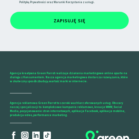
Politykę Prywatności
oraz
Warunki Korzystania
z usługi.
ZAPISUJĘ SIĘ
Agencja kreatywna Green Parrot realizuje działania marketingowe online oparte na
dialogu z Konsumentem. Nasza agencja marketingowa dostarcza rozwiązania, które
w skuteczny sposób zbudują wartość marki w internecie.
Agencja reklamowa Green Parrot to szeroki wachlarz oferowanych usług. Obszary
naszej specjalizacji to: kompleksowe kampanie reklamowe, kreacje WWW, Social
Media, pozycjonowanie stron internetowych, aplikacje Facebook, aplikacje mobilne,
produkcja video, performance marketing.