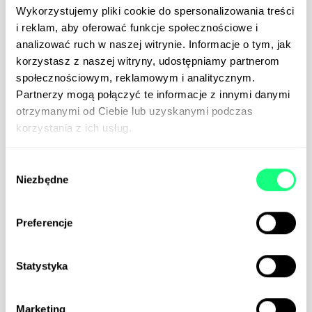
Strategia contentowa w dobie
Wykorzystujemy pliki cookie do spersonalizowania treści
sztucznej inteligencji. Jak
i reklam, aby oferować funkcje społecznościowe i
tworzyć treści, które naprawdę
analizować ruch w naszej witrynie. Informacje o tym, jak
zapamiętamy?
korzystasz z naszej witryny, udostępniamy partnerom
społecznościowym, reklamowym i analitycznym.
Czego dowiesz się z tego tekstu? Dlaczego w 2026
Partnerzy mogą połączyć te informacje z innymi danymi
roku musimy porzucić masowy content z AI Jak
wykorzystać sztuczną inteligencję do planowania, a
otrzymanymi od Ciebie lub uzyskanymi podczas
nie pisania Jak dostosować strategię treści do
korzystania z ich usług.
wymogów wyszukiwarek generatywnych Czym są
marketingowe „glimmers” i jak budują przewagę nad
Wybór
algorytmami Dlaczego formaty audio i wideo to
Niezbędne
zgody
fundament nowoczesnego contentu Jak skutecznie
mierzyć...
Preferencje
Statystyka
Marketing