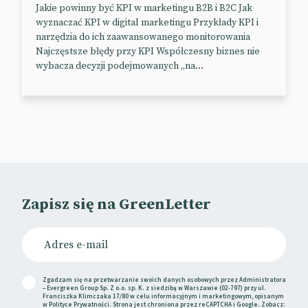
Jakie powinny być KPI w marketingu B2B i B2C Jak
wyznaczać KPI w digital marketingu Przykłady KPI i
narzędzia do ich zaawansowanego monitorowania
Najczęstsze błędy przy KPI Współczesny biznes nie
wybacza decyzji podejmowanych „na...
Zapisz się na GreenLetter
Zgadzam się na przetwarzanie swoich danych osobowych przez Administratora
– Evergreen Group Sp. Z o.o. sp. K. z siedzibą w Warszawie (02-797) przy ul.
Franciszka Klimczaka 17/80 w celu informacyjnym i marketingowym, opisanym
w
Polityce Prywatności
. Strona jest chroniona przez reCAPTCHA i Google. Zobacz: