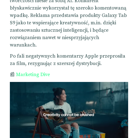
twórczości niesie za sobą AI. Konkurent
błyskawicznie wykorzystał tę szeroko komentowaną
wpadkę. Reklama przedstawia produkty Galaxy Tab
S9 jako te wspierające kreatywność, m.in. dzięki
zastosowaniu sztucznej inteligencji, i będące
rozwiązaniem nawet w niesprzyjających
warunkach.
Po fali negatywnych komentarzy Apple przeprosiła
za film, rezygnując z szerszej dystrybucji.
📰
Marketing Dive