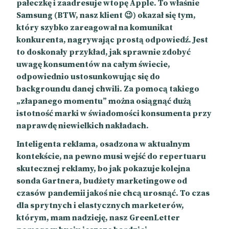
pałeczkę i zaadresuje wtopę Apple. To właśnie
Samsung (BTW, nasz klient 😉) okazał się tym,
który szybko zareagował na komunikat
konkurenta, nagrywając prostą odpowiedź. Jest
to doskonały przykład, jak sprawnie zdobyć
uwagę konsumentów na całym świecie,
odpowiednio ustosunkowując się do
backgroundu danej chwili. Za pomocą takiego
„złapanego momentu” można osiągnąć dużą
istotność marki w świadomości konsumenta przy
naprawdę niewielkich nakładach.
Inteligenta reklama, osadzona w aktualnym
kontekście, na pewno musi wejść do repertuaru
skutecznej reklamy, bo jak pokazuje kolejna
sonda Gartnera, budżety marketingowe od
czasów pandemii jakoś nie chcą urosnąć. To czas
dla sprytnych i elastycznych marketerów,
którym, mam nadzieję, nasz GreenLetter