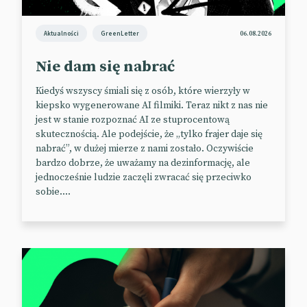
Aktualności
GreenLetter
06.08.2026
Nie dam się nabrać
Kiedyś wszyscy śmiali się z osób, które wierzyły w
kiepsko wygenerowane AI filmiki. Teraz nikt z nas nie
jest w stanie rozpoznać AI ze stuprocentową
skutecznością. Ale podejście, że „tylko frajer daje się
nabrać”, w dużej mierze z nami zostało. Oczywiście
bardzo dobrze, że uważamy na dezinformację, ale
jednocześnie ludzie zaczęli zwracać się przeciwko
Ikea mówi zwierzęcym głosem
sobie....
I to dosłownie. W ramach najnowszej kampanii
promującej artykuły dla zwierząt marka postawiła
na popularny format telezakupów, podczas których
domowi pupile wcielili się w rolę ekspertów ds.
zakupów.