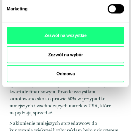
Marketing
Zezwól na wszystkie
Zezwól na wybór
Sprzedaż Walmart rośnie
Odmowa
Ogólna liczba aktywnych reklamodawców tego
sprzedawcy wzrosła o prawie 19% w pierwszym
kwartale finansowym. Przede wszystkim
zanotowano skok o prawie 50% w przypadku
mniejszych i wschodzących marek w USA, które
napędzają sprzedaż.
Nakłonienie mniejszych sprzedawców do
kupowania większej liczby reklam było priorytetem