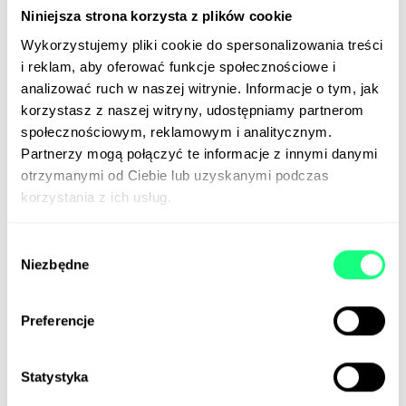
która ma zapamiętywać nasze działania, by
Niniejsza strona korzysta z plików cookie
przyspieszyć wyszukiwanie potrzebnych plików i
Wykorzystujemy pliki cookie do spersonalizowania treści
niezbędnych informacji. Ponadto urządzenia mają
i reklam, aby oferować funkcje społecznościowe i
dawać możliwość generowania obrazów AI na żywo,
analizować ruch w naszej witrynie. Informacje o tym, jak
za pomocą funkcji Cocreator oraz będą wspierać
korzystasz z naszej witryny, udostępniamy partnerom
użytkownika dzięki osobistemu asystentowi.
społecznościowym, reklamowym i analitycznym.
Partnerzy mogą połączyć te informacje z innymi danymi
W kolejnych tygodniach Copilot ma uzyskać dostęp
otrzymanymi od Ciebie lub uzyskanymi podczas
do najbardziej zaawansowanych modeli sztucznej
korzystania z ich usług.
inteligencji, w tym GPT-4o, co ma umożliwić
prowadzenie naturalnych rozmów głosowych.
Wybór
Premiera planowana jest na 18 czerwca.
Niezbędne
zgody
📰
YouTube
📰
Microsoft
Preferencje
Statystyka