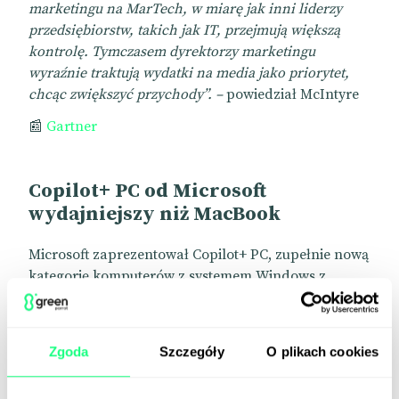
marketingu na MarTech, w miarę jak inni liderzy
przedsiębiorstw, takich jak IT, przejmują większą
kontrolę. Tymczasem dyrektorzy marketingu
wyraźnie traktują wydatki na media jako priorytet,
chcąc zwiększyć przychody”. –
powiedział McIntyre
📰
Gartner
Copilot+ PC od
Microsoft
wydajniejszy niż MacBook
Microsoft zaprezentował
Copilot+ PC, zupełnie nową
kategorię komputerów z systemem Windows z
procesorami z serii Snapdragon X, wykorzystujące
AI. Marka zapowiada, że najmocniejsze modele mają
być o 58% szybsze od MacBooka Air M3, a bateria
Zgoda
Szczegóły
O plikach cookies
ma wystarczyć na cały dzień pracy.
Dodatkowo pojawią się nowe funkcje, m.in. Recall,