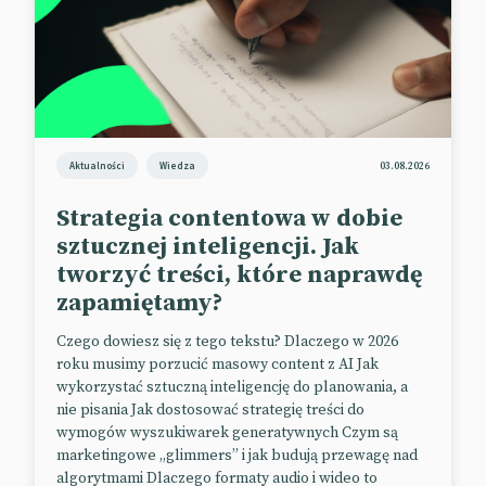
Kampania ma na celu podkreślenie, że dla wielu
właścicieli psy czy koty są pełnoprawnymi
członkami rodziny, a co za tym idzie — powinny
czuć się dobrze we własnych domach.
W ramach działań reklamowych wykorzystano
również popularne trendy vertical video, takie jak
Aktualności
Wiedza
03.08.2026
wybór „to czy tamto”, które pokazują przewagę
produktów IKEA nad innymi.
Strategia contentowa w dobie
📰
Famous Campaigns
sztucznej inteligencji. Jak
tworzyć treści, które naprawdę
📰
Instagram
zapamiętamy?
Czego dowiesz się z tego tekstu? Dlaczego w 2026
roku musimy porzucić masowy content z AI Jak
wykorzystać sztuczną inteligencję do planowania, a
nie pisania Jak dostosować strategię treści do
wymogów wyszukiwarek generatywnych Czym są
marketingowe „glimmers” i jak budują przewagę nad
algorytmami Dlaczego formaty audio i wideo to