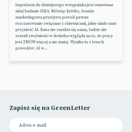
mają większą szansę, by w przyszłości wykonywać
Impulsem do dzisiejszego wstępniaka jest omawiane
swój wymarzony zawód.
niżej badanie ISBA. Mówiąc krótko, branża
marketingowa przeżywa powoli pewne
Mając to na uwadze, Mattel wyróżnia osobowości,
rozczarowanie związane z obietnicami, jakie miało nam
które poprzez przełamywanie stereotypów mogą
przynieść AI. Kasa nie zarabia się sama, ludzie nie
zainspirować dziewczynki do realizowania własnych
zostali zwolnieni i w dodatku wygląda na to, że pracy
pasji.
jest ZNÓW więcej a nie mniej. Wynika to z trzech
powodów: AI w...
📰
Mattel
Zapisz się na GreenLetter