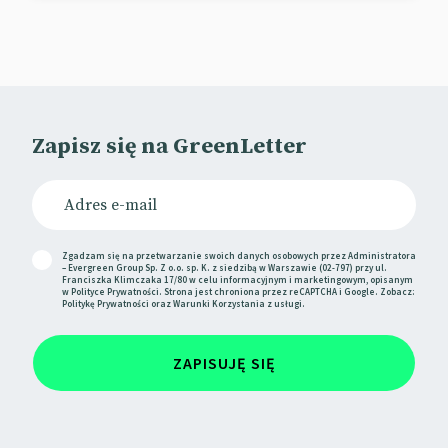
Zapisz się na GreenLetter
Zgadzam się na przetwarzanie swoich danych osobowych przez Administratora
– Evergreen Group Sp. Z o.o. sp. K. z siedzibą w Warszawie (02-797) przy ul.
Franciszka Klimczaka 17/80 w celu informacyjnym i marketingowym, opisanym
w
Polityce Prywatności
. Strona jest chroniona przez reCAPTCHA i Google. Zobacz:
Politykę Prywatności
oraz
Warunki Korzystania
z usługi.
ZAPISUJĘ SIĘ