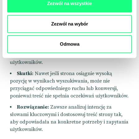
Zezwól na wszystkie
Ignorowanie intencji użytkownika.
Zezwól na wybór
Opis:
Intencja użytkownika odnosi się do tego,
czego użytkownik faktycznie szuka, kiedy wpisuje
określone słowo kluczowe w wyszukiwarkę.
Odmowa
Ignorowanie tej intencji może prowadzić do
nieodpowiedniego dopasowania treści do zapytań
użytkowników.
Skutki:
Nawet jeśli strona osiągnie wysoką
pozycję w wynikach wyszukiwania, może nie
przyciągać odpowiedniego ruchu lub konwersji,
ponieważ treść nie spełnia oczekiwań użytkowników.
Rozwiązanie:
Zawsze analizuj intencję za
słowami kluczowymi i dostosowuj treść strony tak,
aby odpowiadała na konkretne potrzeby i zapytania
użytkowników.