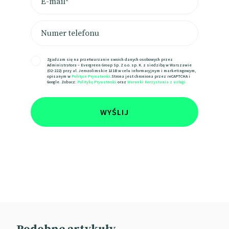
Zgadzam się na przetwarzanie swoich danych osobowych przez
Administratora – Evergreen Group Sp. Z o.o. sp. K. z siedzibą w Warszawie
(02-222) przy al. Jerozolimskie 181B w celu informacyjnym i marketingowym,
opisanym w
Polityce Prywatności
.Strona jest chroniona przez reCAPTCHA i
Google. Zobacz:
Politykę Prywatności
oraz
Warunki Korzystania z usługi.
WYŚLIJ