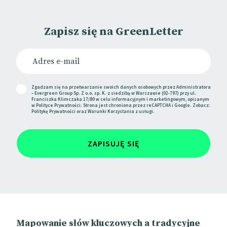
Zapisz się na GreenLetter
Zgadzam się na przetwarzanie swoich danych osobowych przez Administratora
– Evergreen Group Sp. Z o.o. sp. K. z siedzibą w Warszawie (02-797) przy ul.
Franciszka Klimczaka 17/80 w celu informacyjnym i marketingowym, opisanym
w
Polityce Prywatności
. Strona jest chroniona przez reCAPTCHA i Google. Zobacz:
Politykę Prywatności
oraz
Warunki Korzystania
z usługi.
ZAPISUJĘ SIĘ
Mapowanie słów kluczowych a tradycyjne