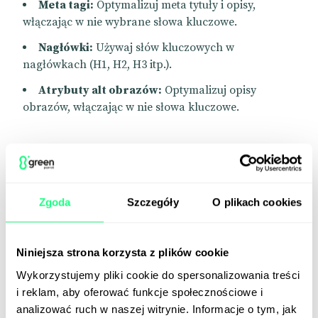
Meta tagi:
Optymalizuj meta tytuły i opisy,
włączając w nie wybrane słowa kluczowe.
Nagłówki:
Używaj słów kluczowych w
nagłówkach (H1, H2, H3 itp.).
Atrybuty alt obrazów:
Optymalizuj opisy
obrazów, włączając w nie słowa kluczowe.
Monitorowanie i analiza wyników.
Zgoda
Szczegóły
O plikach cookies
Narzędzia do monitorowania:
Używaj narzędzi
takich jak Google Analytics, Google Search Console
czy SEMrush, aby śledzić ruch i pozycje w wynikach
Niniejsza strona korzysta z plików cookie
wyszukiwania.
Wykorzystujemy pliki cookie do spersonalizowania treści
Analiza:
Regularnie sprawdzaj, które słowa
i reklam, aby oferować funkcje społecznościowe i
kluczowe przynoszą najwięcej ruchu, które
analizować ruch w naszej witrynie. Informacje o tym, jak
konwertują najlepiej i które wymagają dalszej