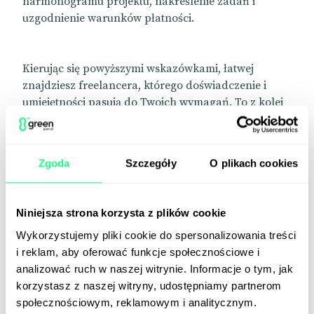
harmonogramu projektu, nakreślenie zadań i
uzgodnienie warunków płatności.
Kierując się powyższymi wskazówkami, łatwej
znajdziesz freelancera, którego doświadczenie i
umiejętności pasują do Twoich wymagań. To z kolei
pozwoli włączyć świetnego specjalistę do projektu –
na każdym etapie.
Zgoda
Szczegóły
O plikach cookies
Współpraca z freelancerem – plusy
i minusy
Niniejsza strona korzysta z plików cookie
Wykorzystujemy pliki cookie do spersonalizowania treści
Czy warto współpracować z freelancerami? Jak w
i reklam, aby oferować funkcje społecznościowe i
wielu innych przypadkach, istnieją zarówno zalety,
analizować ruch w naszej witrynie. Informacje o tym, jak
jak i wady pracy z wolnymi strzelcami. Niektóre z
korzystasz z naszej witryny, udostępniamy partnerom
plusów obejmują np.:
społecznościowym, reklamowym i analitycznym.
Efektywność kosztowa.
Freelancerzy zazwyczaj