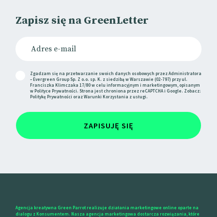
Zapisz się na GreenLetter
Zgadzam się na przetwarzanie swoich danych osobowych przez Administratora
– Evergreen Group Sp. Z o.o. sp. K. z siedzibą w Warszawie (02-797) przy ul.
Franciszka Klimczaka 17/80 w celu informacyjnym i marketingowym, opisanym
w
Polityce Prywatności
. Strona jest chroniona przez reCAPTCHA i Google. Zobacz:
Politykę Prywatności
oraz
Warunki Korzystania
z usługi.
ZAPISUJĘ SIĘ
Agencja kreatywna Green Parrot realizuje działania marketingowe online oparte na
dialogu z Konsumentem. Nasza agencja marketingowa dostarcza rozwiązania, które