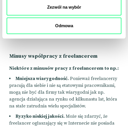
występuje np. podczas współpracy z agencjami.
Zezwól na wybór
Oszczędność czasu.
Freelancerzy często oferują
wykonanie zadania w znacznie krótszym czasie niż
Odmowa
duże agencje marketingowe.
Minusy współpracy z freelancerem
Niektóre z minusów pracy z freelancerem to np.:
Mniejsza wiarygodność.
Ponieważ freelancerzy
pracują dla siebie i nie są etatowymi pracownikami,
mogą nie być dla firmy tak wiarygodni jak np.
agencja działająca na rynku od kilkunastu lat, która
na stałe zatrudnia wielu specjalistów.
Ryzyko niskiej jakości.
Może się zdarzyć, że
freelancer ogłaszający się w Internecie nie posiada