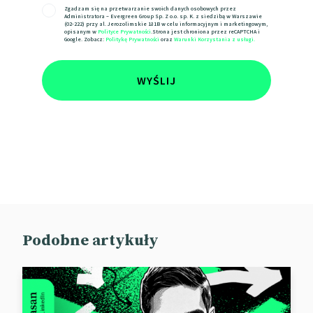
Zgadzam się na przetwarzanie swoich danych osobowych przez
Administratora – Evergreen Group Sp. Z o.o. sp. K. z siedzibą w Warszawie
(02-222) przy al. Jerozolimskie 181B w celu informacyjnym i marketingowym,
opisanym w
Polityce Prywatności
.Strona jest chroniona przez reCAPTCHA i
Google. Zobacz:
Politykę Prywatności
oraz
Warunki Korzystania z usługi.
WYŚLIJ
Podobne artykuły