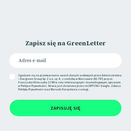
Zapisz się na GreenLetter
Zgadzam się na przetwarzanie swoich danych osobowych przez Administratora
– Evergreen Group Sp. Z o.o. sp. K. z siedzibą w Warszawie (02-797) przy ul.
Franciszka Klimczaka 17/80 w celu informacyjnym i marketingowym, opisanym
w
Polityce Prywatności
. Strona jest chroniona przez reCAPTCHA i Google. Zobacz:
Politykę Prywatności
oraz
Warunki Korzystania
z usługi.
ZAPISUJĘ SIĘ