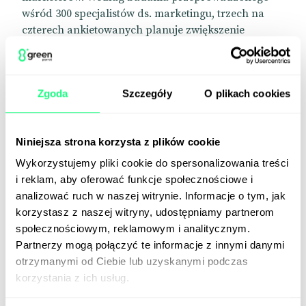
wśród 300 specjalistów ds. marketingu, trzech na
czterech ankietowanych planuje zwiększenie
wydatków na reklamę na TikToku w ciągu
najbliższych 12 miesięcy. Ponad połowa
respondentów (56%) uważa, że mało
Zgoda
Szczegóły
O plikach cookies
prawdopodobne lub zupełnie nieprawdopodobne
jest, aby rząd federalny zakazał działalności
TikToka w USA, a większość (87%) nadal sądzi, że
Niniejsza strona korzysta z plików cookie
jest to opłacalna platforma w kontekście
długoterminowych strategii marketingowych.
Wykorzystujemy pliki cookie do spersonalizowania treści
Jednocześnie, 82% ankietowanych uważa, że
i reklam, aby oferować funkcje społecznościowe i
ewentualny zakaz TikToka miałby wpływ na
analizować ruch w naszej witrynie. Informacje o tym, jak
realizację celów marketingowych w mediach
korzystasz z naszej witryny, udostępniamy partnerom
społecznościowych.
społecznościowym, reklamowym i analitycznym.
Partnerzy mogą połączyć te informacje z innymi danymi
📰
MarketingDive
otrzymanymi od Ciebie lub uzyskanymi podczas
korzystania z ich usług.
Zigazoo liczy na to, że TikTok