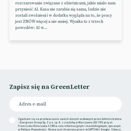
zatytułowany Just Another Night Out, ma
rozczarowanie związane z obietnicami, jakie miało nam
przynieść AI. Kasa nie zarabia się sama, ludzie nie
pokazywać, że gamerzy wcale nie są aspołeczni,
zostali zwolnieni i w dodatku wygląda na to, że pracy
wręcz przeciwnie – wspólne granie to też przecież
jest ZNÓW więcej a nie mniej. Wynika to z trzech
sposób na spędzanie czasu w gronie znajomych.
powodów: AI w...
Globalna kampania miała start w Brazylii, gdzie w
gry gra aż 88% osób.
📰
AdWeek
(Paywall)
Retro-futurystyczna kampania
Kampania dla sklepu Georgetown Optician przenosi
Zapisz się na GreenLetter
nas w oryginalny, retro-futurystyczny świat pełen
niezwykłych postaci. Przypomina on nieco klimat
znany z filmów klasy B z lat 50. Nie wszyscy zauważą
na pierwszy rzut oka, że kreacje powstały przy
pomocy AI. Agencja stojąca za produkcją po raz
Zgadzam się na przetwarzanie swoich danych osobowych przez Administratora
– Evergreen Group Sp. Z o.o. sp. K. z siedzibą w Warszawie (02-797) przy ul.
pierwszy testowała taki model pracy, m.in. z powodu
Franciszka Klimczaka 17/80 w celu informacyjnym i marketingowym, opisanym
w
Polityce Prywatności
. Strona jest chroniona przez reCAPTCHA i Google. Zobacz: