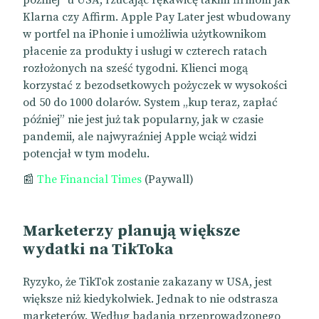
później” u USA, rzucając rękawicę takim firmom jak
Klarna czy Affirm. Apple Pay Later jest wbudowany
w portfel na iPhonie i umożliwia użytkownikom
płacenie za produkty i usługi w czterech ratach
rozłożonych na sześć tygodni. Klienci mogą
korzystać z bezodsetkowych pożyczek w wysokości
od 50 do 1000 dolarów. System „kup teraz, zapłać
później” nie jest już tak popularny, jak w czasie
pandemii, ale najwyraźniej Apple wciąż widzi
potencjał w tym modelu.
📰
The Financial Times
(Paywall)
Marketerzy planują większe
wydatki na TikToka
Ryzyko, że TikTok zostanie zakazany w USA, jest
większe niż kiedykolwiek. Jednak to nie odstrasza
marketerów. Według badania przeprowadzonego