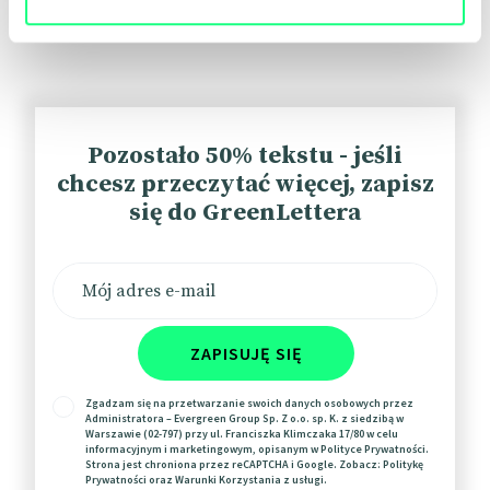
Mniej spotkań, większa
produktywność w Shopify
W Shopify średni czas spędzony na spotkaniach w
styczniu i lutym 2023 r. spadł o 33% rok do roku. To
efekt nowej polityki firmy, której celem jest
Pozostało 50% tekstu - jeśli
zwiększenie produktywności pracowników poprzez
chcesz przeczytać więcej, zapisz
cięcie godzin spędzanych na średnio potrzebnych
się do GreenLettera
czy nieproduktywnych spotkaniach.
Tym
sposobem
w ciągu roku firma usunęła z kalendarzy
pracowników prawie 10 tys. wydarzeń – 76 tys.
godzin spotkań. Shopify oczekuje, że dzięki
wprowadzonym zmianom wybrane teamy
skończą
do końca roku
około 25% więcej projektów w
ZAPISUJĘ SIĘ
porównaniu z 2022 r.
📰
HRDive
Zgadzam się na przetwarzanie swoich danych osobowych przez
Administratora – Evergreen Group Sp. Z o.o. sp. K. z siedzibą w
Warszawie (02-797) przy ul. Franciszka Klimczaka 17/80 w celu
informacyjnym i marketingowym, opisanym w
Polityce Prywatności
.
Strona jest chroniona przez reCAPTCHA i Google. Zobacz:
Politykę
Jak AI wpłynie na pracę białych
Prywatności
oraz
Warunki Korzystania
z usługi.