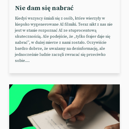
📰
The Financial Times
(Paywall)
Nie dam się nabrać
Kiedyś wszyscy śmiali się z osób, które wierzyły w
Jak się ma rynek reklamy w USA?
kiepsko wygenerowane AI filmiki. Teraz nikt z nas nie
jest w stanie rozpoznać AI ze stuprocentową
skutecznością. Ale podejście, że „tylko frajer daje się
Całkiem nieźle. W 2022 r. był na plusie, ale tempo
nabrać”, w dużej mierze z nami zostało. Oczywiście
wzrostu spowolniło w drugiej połowie roku, a w
bardzo dobrze, że uważamy na dezinformację, ale
czwartym kwartale zupełnie wyhamowało. Ten rok
jednocześnie ludzie zaczęli zwracać się przeciwko
też zapowiada się OK. Nie będą to oszałamiające
sobie....
wyniki, ale biorąc pod uwagę obecną sytuację
gospodarczą – nie ma raczej na co narzekać.
Zgodnie z prognozami firmy Magna, przychody z
reklam mają wzrosnąć w 2023 r. o 3,4%.
Reklamodawcy będą inwestować głównie w reklamę
cyfrową i ciąć budżety na adsy w tradycyjnych
mediach. Mimo że rynek reklamy w USA nadal jest w
dobrym stanie, spowolnienie tempa wzrostu może
być sygnałem dla branży, aby szukać nowych
rozwiązań – a rozwój AI na pewno w tym pomoże.