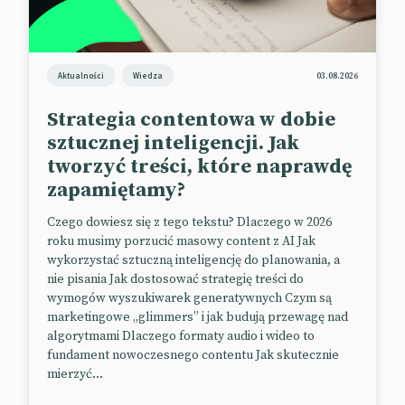
📰
MarketingDive
Aktualności
Wiedza
03.08.2026
Kompresja wideo w nowym
Strategia contentowa w dobie
wydaniu
sztucznej inteligencji. Jak
Mechanizm kompresji wideo nie zmienia się zbytnio
tworzyć treści, które naprawdę
od lat i nie widać na tym polu wiele innowacji. Wolne
zapamiętamy?
ładowanie się filmów to często prawdziwa bolączka
Czego dowiesz się z tego tekstu? Dlaczego w 2026
twórców, producentów czy reklamodawców.
roku musimy porzucić masowy content z AI Jak
WaveOne to startup, który wprowadza na rynek
wykorzystać sztuczną inteligencję do planowania, a
nową jakość w tym temacie – i oczywiście korzysta
nie pisania Jak dostosować strategię treści do
przy tym z pomocy AI. Główną innowacją
wymogów wyszukiwarek generatywnych Czym są
proponowaną przez firmę jest „świadomy treści”
marketingowe „glimmers” i jak budują przewagę nad
algorytm wykorzystywany do kompresji i
algorytmami Dlaczego formaty audio i wideo to
fundament nowoczesnego contentu Jak skutecznie
dekompresji wideo. Może on „rozumieć” sceny w
mierzyć...
klipie i dzięki temu priorytetyzować np. wyraźny
obraz twarzy kosztem tła. Dzięki temu dekompresja