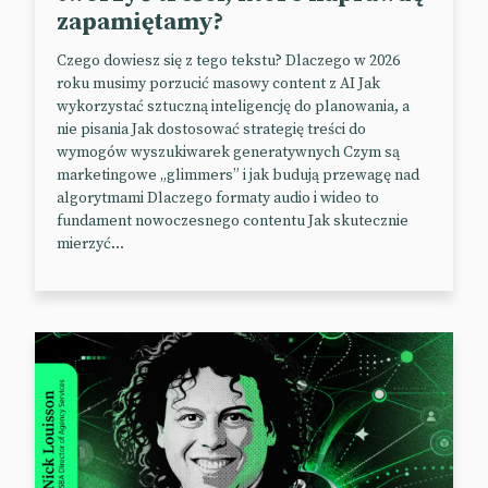
Facebook, Amazon, Twitter, Snap i Pinterest – mogą
zapamiętamy?
spodziewać się mniejszych przychodów za I kwartał
tego roku. To efekt m.in. większej ochrony
Czego dowiesz się z tego tekstu? Dlaczego w 2026
prywatności w sieci i dużej konkurencji w branży.
roku musimy porzucić masowy content z AI Jak
wykorzystać sztuczną inteligencję do planowania, a
Prognozy mówią, że wzrost przychodów z reklam w
nie pisania Jak dostosować strategię treści do
I kwartale wyniesie łącznie 19%. To niewiele w
wymogów wyszukiwarek generatywnych Czym są
porównaniu z zeszłym rokiem (28%) i rekordowym
marketingowe „glimmers” i jak budują przewagę nad
2020 r. (wzrost na poziomie 40%). Jednak z tej grupy
algorytmami Dlaczego formaty audio i wideo to
Google, który kontroluje ponad połowę rynku, nie
fundament nowoczesnego contentu Jak skutecznie
ma powodów do zmartwień – jego przychody z
mierzyć...
reklam mają wzrosnąć o 23% do 55,1 miliarda
dolarów. Z kolei Meta szacuje, że zarobi $27,5 mld –
to wzrost jedynie o 8%.
📰
The Wall Street Journal
(Paywall)
Coachella i marketing
Trwa najsłynniejszy festiwal świata – Coachella.