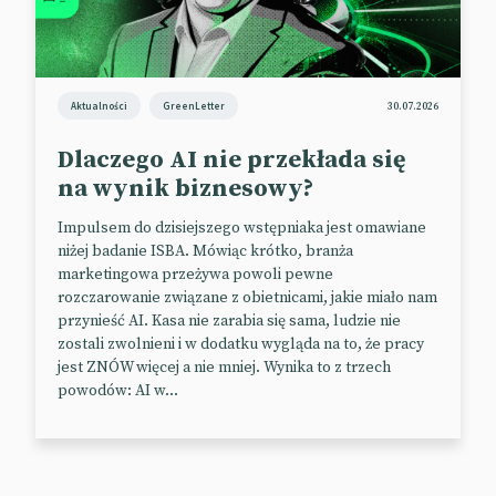
Jakie marki i w jaki sposób są tam obecne?
Pojawił
się na przykład Absolut
, ale wirtualnie – w
metaversie uczestnicy imprezy mogą stworzyć swoje
awatary czy odebrać kody zniżkowe na koktajle w
Aktualności
GreenLetter
30.07.2026
realu. HBO Max nawiązuje do swojego show
The
Dlaczego AI nie przekłada się
Flight Attendant –
rozstawił na festiwalu „halę
odlotów” i oferuje tam m.in. zabiegi spa. Meta
na wynik biznesowy?
współpracuje z The Rolling Stones i prezentuje
Impulsem do dzisiejszego wstępniaka jest omawiane
imprezowiczom swoją ofertę dla twórców w
niżej badanie ISBA. Mówiąc krótko, branża
specjalnym „Creator House”. To próba
marketingowa przeżywa powoli pewne
przyciągnięcia młodszych użytkowników, którym z
rozczarowanie związane z obietnicami, jakie miało nam
Facebookiem coraz bardziej nie po drodze.
przynieść AI. Kasa nie zarabia się sama, ludzie nie
zostali zwolnieni i w dodatku wygląda na to, że pracy
📰
Morning Brew
jest ZNÓW więcej a nie mniej. Wynika to z trzech
powodów: AI w...
Samsung i Pokemony
Fani Pokemonów w Korei Południowej pewnie nie