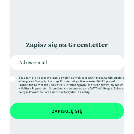
Zapisz się na GreenLetter
Zgadzam się na przetwarzanie swoich danych osobowych przez Administratora
– Evergreen Group Sp. Z o.o. sp. K. z siedzibą w Warszawie (02-797) przy ul.
Franciszka Klimczaka 17/80 w celu informacyjnym i marketingowym, opisanym
w
Polityce Prywatności
. Strona jest chroniona przez reCAPTCHA i Google. Zobacz:
Politykę Prywatności
oraz
Warunki Korzystania
z usługi.
ZAPISUJĘ SIĘ