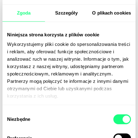
domostw, które mają wykupioną przynajmniej jedną
subskrypcję, w pierwszych trzech miesiącach tego
Zgoda
Szczegóły
O plikach cookies
roku spadła o 215 tys. Brytyjczycy rezygnują z
serwisów streamingowych, bo muszą zaciskać pasa z
Niniejsza strona korzysta z plików cookie
powodu inflacji.
Wykorzystujemy pliki cookie do spersonalizowania treści
📰
The Financial Times
(Paywall)
i reklam, aby oferować funkcje społecznościowe i
📰
The Guardian
analizować ruch w naszej witrynie. Informacje o tym, jak
korzystasz z naszej witryny, udostępniamy partnerom
społecznościowym, reklamowym i analitycznym.
TV za darmo od Amazona
Partnerzy mogą połączyć te informacje z innymi danymi
otrzymanymi od Ciebie lub uzyskanymi podczas
IMDb TV, bezpłatna platforma streamingowa od
korzystania z ich usług.
Amazona, zmienia nazwę na Freevee. Na pewno
łatwiej będzie ją zapamiętać. Podczas gdy płatne
Wybór
serwisy mają problemy z odpływem użytkowników,
Niezbędne
zgody
rozwijanie tańszej lub całkiem darmowej oferty
(oczywiście w zamian za obecność reklam) może być