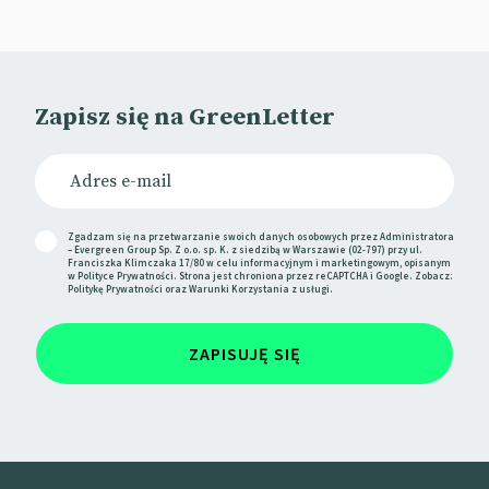
mogą doczekać się specjalnej pokemonowej edycji
smartfona ​​
Galaxy Z Flip 3. Składany telefon jest
zapakowany w pudełko z motywem pokeball. W
środku miłośnicy Pikachu i spółki znajdą prawdziwe
Zapisz się na GreenLetter
skarby: karty kolekcjonerskie, breloczek, etui, a w
samym telefonie – dzwonki i tapety nawiązujące do
Pokemonów.
📰
TechCrunch
Zgadzam się na przetwarzanie swoich danych osobowych przez Administratora
– Evergreen Group Sp. Z o.o. sp. K. z siedzibą w Warszawie (02-797) przy ul.
Franciszka Klimczaka 17/80 w celu informacyjnym i marketingowym, opisanym
w
Polityce Prywatności
. Strona jest chroniona przez reCAPTCHA i Google. Zobacz:
Shorty w GreenLetter
Politykę Prywatności
oraz
Warunki Korzystania
z usługi.
Twitter pracuje nad opcją umożliwiającą
edycję
ZAPISUJĘ SIĘ
opublikowanego już tweeta.
TikTok oferuje
interaktywne
elementy dla
reklamodawców.