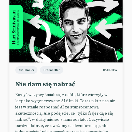
Facebook mniej zainteresowany
audio
Popularność audio wzrosła w czasie pandemii m.in.
dzięki takim aplikacjom jak Clubhouse. Facebook nie
chciał zostać w tyle i w kwietniu ubiegłego roku
zaprezentował Live Audio Rooms, Soundbites i
podcasty dla amerykańskiej publiczności. Jednak
wygląda na to, że gigant z Menlo Park zmienił
Aktualności
GreenLetter
06.08.2026
zdanie i nie będzie skupiać się już na inwestowaniu w
audio. W centrum zainteresowania Meta ma być za
Nie dam się nabrać
to rozwój oferty związanej z wydarzeniami w
Kiedyś wszyscy śmiali się z osób, które wierzyły w
metaverse i zakupami online.
kiepsko wygenerowane AI filmiki. Teraz nikt z nas nie
📰
Bloomberg
(Paywall)
jest w stanie rozpoznać AI ze stuprocentową
skutecznością. Ale podejście, że „tylko frajer daje się
nabrać”, w dużej mierze z nami zostało. Oczywiście
bardzo dobrze, że uważamy na dezinformację, ale
W darmowych grach na Xbox