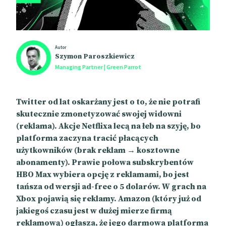
Autor
Szymon Paroszkiewicz
Managing Partner | Green Parrot
Twitter od lat oskarżany jest o to, że nie potrafi
skutecznie zmonetyzować swojej widowni
(reklama). Akcje Netflixa lecą na łeb na szyję, bo
platforma zaczyna tracić płacących
użytkowników (brak reklam → kosztowne
abonamenty). Prawie połowa subskrybentów
HBO Max wybiera opcję z reklamami, bo jest
tańsza od wersji ad-free o 5 dolarów. W grach na
Xbox pojawią się reklamy. Amazon (który już od
jakiegoś czasu jest w dużej mierze firmą
reklamową) ogłasza, że jego darmowa platforma