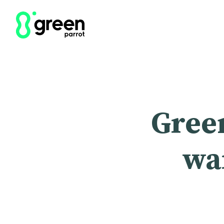
Gree
wa