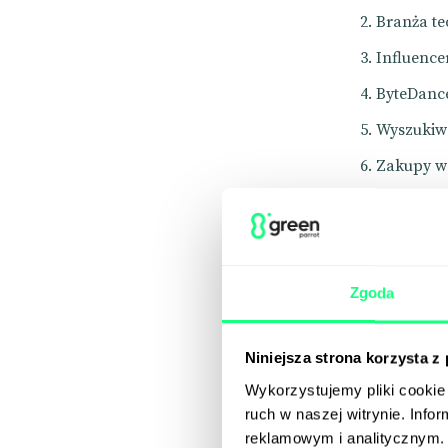
Branża t
Influence
ByteDance
Wyszukiw
Zakupy w 
Microsoft
Meta i Ti
Dolar roc
Zgoda
A jak ma
Billboar
Niniejsza strona korzysta z
Shorty
Wykorzystujemy pliki cookie 
ruch w naszej witrynie. Inf
Weekly T
reklamowym i analitycznym. 