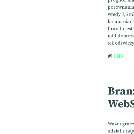
porównaniu 
wtedy 7,5 m
kampaniach 
brandu jest
mld dolarów
też odśwież
📰
CNN
Bran
Web
Ważni gracz
udział z naj