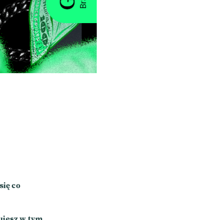
się co
ujesz w tym