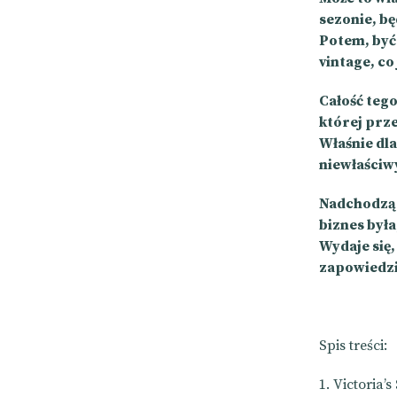
sezonie, bę
Potem, być 
vintage, co
Całość teg
której prze
Właśnie dl
niewłaściw
Nadchodząc
biznes była
Wydaje się,
zapowiedzią
Spis treści:
Victoria’