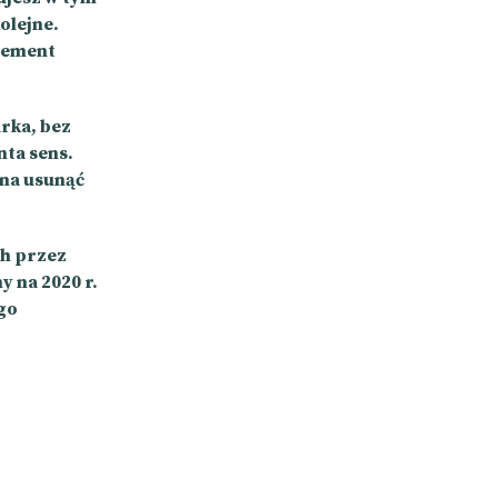
olejne.
element
rka, bez
nta sens.
żna usunąć
ch przez
 na 2020 r.
ego
.