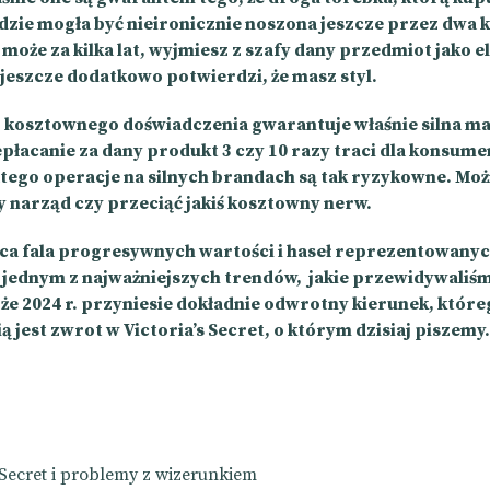
dzie mogła być nieironicznie noszona jeszcze przez dwa k
może za kilka lat, wyjmiesz z szafy dany przedmiot jako 
 jeszcze dodatkowo potwierdzi, że masz styl.
o kosztownego doświadczenia gwarantuje właśnie silna ma
płacanie za dany produkt 3 czy 10 razy traci dla konsume
atego operacje na silnych brandach są tak ryzykowne. Mo
y narząd czy przeciąć jakiś kosztowny nerw.
a fala progresywnych wartości i haseł reprezentowany
 jednym z najważniejszych trendów, jakie przewidywaliśmy
 że 2024 r. przyniesie dokładnie odwrotny kierunek, któr
 jest zwrot w Victoria’s Secret, o którym dzisiaj piszemy
s Secret i problemy z wizerunkiem