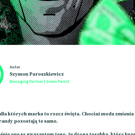
Autor
Szymon Paroszkiewicz
Managing Partner | Green Parrot
 dla których marka to rzecz święta. Chociaż moda zmienia 
brandy pozostają te same.
aśnie one są gwarantem tego, że droga torebka, którą kup