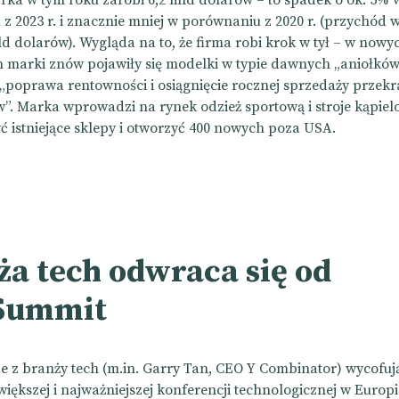
z 2023 r. i znacznie mniej w porównaniu z 2020 r. (przychód 
ld dolarów).
Wygląda na to, że firma robi krok w tył
– w nowy
marki znów pojawiły się modelki w typie dawnych „aniołków
 „poprawa rentowności i osiągnięcie rocznej sprzedaży przekr
”. Marka wprowadzi na rynek odzież sportową i stroje kąpiel
yć istniejące sklepy i otworzyć 400 nowych poza USA.
ża tech odwraca się od
Summit
e z branży tech (m.in. Garry Tan, CEO
Y Combinator)
wycofuj
większej i najważniejszej konferencji technologicznej w Europ