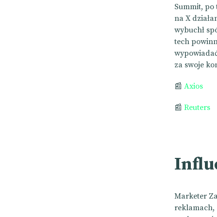
Summit, po 
na X działa
wybuchł spó
tech powinna
wypowiadać 
za swoje ko
📰
Axios
📰
Reuters
Infl
Marketer Za
reklamach, 