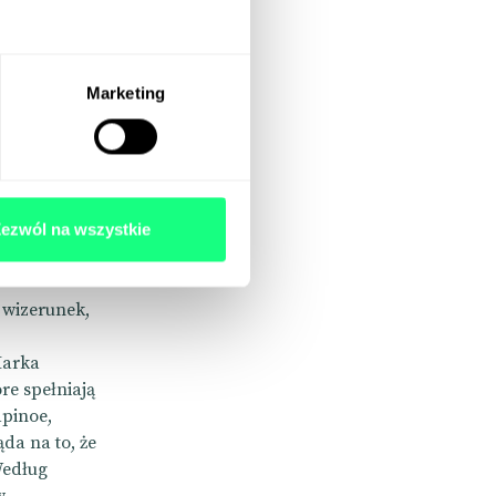
Marketing
ezwól na wszystkie
y wizerunek,
Marka
re spełniają
pinoe,
da na to, że
Według
w