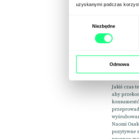
O czym p
uzyskanymi podczas korzysta
Wybór
Niezbędne
zgody
Victo
wize
Odmowa
Jakiś czas 
aby przekon
konsumentów
przeprowadz
wyśrubowane
Naomi Osaka
pozytywne r
prognoz mar