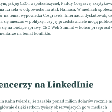
tym, jak jej CEO i współzałożyciel, Paddy Cosgrave, skrytykow
nia Izraela w odpowiedzi na atak Hamasu. W mediach społec
r na temat wypowiedzi Cosgrave’a. Internauci dyskutowali, c
 się mieszać w politykę i czy jej przedstawiciele mogą public
się na bieżące sprawy. CEO Web Summit w końcu przeprosił 
mentarze na temat konfliktu.
uencerzy na LinkedInie
in Kahn twierdzi, że zarabia ponad milion dolarów rocznie n
głównie dzięki setkom tysięcy obserwujących go w mediach