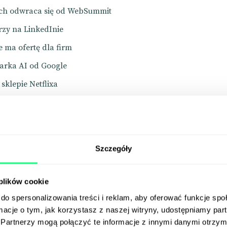
ech odwraca się od WebSummit
rzy na LinkedInie
 ma ofertę dla firm
arka AI od Google
sklepie Netflixa
 (w końcu) przejmuje Activision Blizzard
kTok bez reklam?
znie za konto X
Szczegóły
 się Threads?
d z rekordem Guinessa
 plików cookie
do spersonalizowania treści i reklam, aby oferować funkcje sp
ormacje o tym, jak korzystasz z naszej witryny, udostępniamy p
ool
Partnerzy mogą połączyć te informacje z innymi danymi otrzym