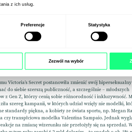
isać na LinkedIn? Wiedza z bloga
nia z ich usług.
Preferencje
Statystyka
ria’s Secret i problemy z
runkiem
Zezwól na wybór
Z
temu Victoria’s Secret postanowiła zmienić swój hiperseksualn
ać do siebie szerszą publiczność, a szczególnie – młodszych
 z Gen Z, którzy cenią sobie różnorodność i inkluzywność. 
iła szereg kampanii, w których udział wzięły nie modelki, któ
 standardy piękna, a kobiety ze świata sportu, np.
Megan Ra
 czy transpłciowa modelka Valentina Sampaio. Jednak wyglą
eakcje na zmianę wizerunku nie przełożyły się na sprzedaż. 
ka w tym roku zarobi 6,2 mld dolarów – to spadek o ok. 5% 