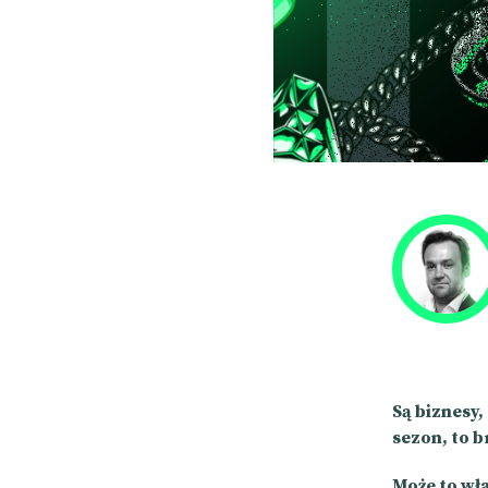
Są biznesy,
sezon, to 
Może to wł