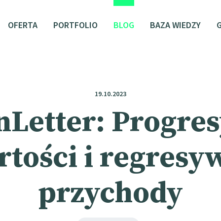
OFERTA
PORTFOLIO
BLOG
BAZA WIEDZY
19.10.2023
nLetter: Progre
rtości i regresy
przychody