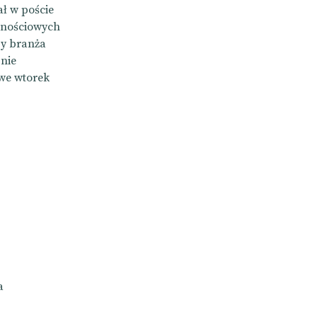
ał w poście
znościowych
zy branża
znie
we wtorek
a