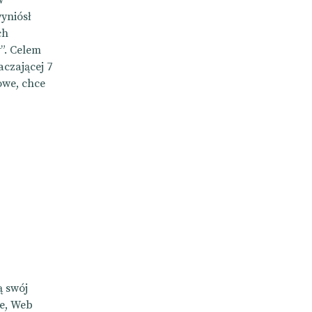
wyniósł
ch
”. Celem
aczającej 7
owe, chce
ą swój
ie, Web