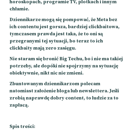
horoskopach, programie TV, plotkach i innym
chłamie.
Dziennikarze mogą się pompować, że Meta bez
ich contentu jest gorsza, bardziej clickbaitowa,
tymczasem prawda jest taka, że to oni są
przegranymi tej sytuacji, bo teraz to ich
clickbaity mają zero zasięgu.
Nie staram się bronić Big Techu, bo i nie ma takiej
potrzeby, ale dopóki nie spojrzymy na sytuację
obiektywnie, nikt nic nie zmieni.
Zbuntowanym dziennikarzom polecam
natomiast założenie bloga lub newslettera. Jeśli
zrobią naprawdę dobry content, to ludzie za to
zapłacą.
Spis treści: