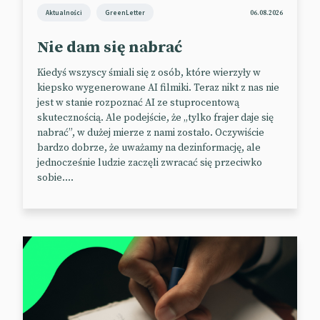
dezinformacji generowanych za pomocą AI rosła
Aktualności
GreenLetter
06.08.2026
średnio o 130% każdego miesiąca w ostatnim roku
na X (Twitterze). Autorzy badania argumentują, że
Nie dam się nabrać
rosnąca popularność narzędzi AI i brak
Kiedyś wszyscy śmiali się z osób, które wierzyły w
wystarczającej moderacji w mediach
kiepsko wygenerowane AI filmiki. Teraz nikt z nas nie
społecznościowych prowadzą do kompletnej
jest w stanie rozpoznać AI ze stuprocentową
dezinformacji. Polityka sprawdzania informacji,
skutecznością. Ale podejście, że „tylko frajer daje się
którą jest dodawanie kontekstu przez użytkownika,
nabrać”, w dużej mierze z nami zostało. Oczywiście
okazuje się niewystarczająca – deepfejki nadal się
bardzo dobrze, że uważamy na dezinformację, ale
jednocześnie ludzie zaczęli zwracać się przeciwko
rozprzestrzeniają. W jaki sposób taki stan mediów
sobie....
społecznościowych wpłynie na debatę polityczną w
USA? Możemy jedynie zgadywać.
📰
TechCrunch
Uber z przyszłości — taksówka bez
kierowcy zawiezie Cię do pracy