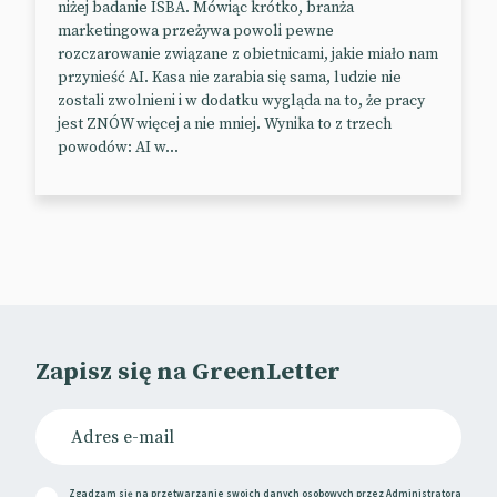
niżej badanie ISBA. Mówiąc krótko, branża
marketingowa przeżywa powoli pewne
Heinz pozwoli Ci ubezpieczyć…
rozczarowanie związane z obietnicami, jakie miało nam
przynieść AI. Kasa nie zarabia się sama, ludzie nie
keczup
zostali zwolnieni i w dodatku wygląda na to, że pracy
jest ZNÓW więcej a nie mniej. Wynika to z trzech
Heinz przedstawił pierwszą na świecie ofertę
powodów: AI w...
ubezpieczenia na keczup. Obejmuje ona plamy,
rozlanie sosu i inne niefortunne keczupowe
zdarzenia. Oczywiście, wszystko to jest częścią
kreatywnej kampanii marketingowej opracowanej
przez agencję FP7 McCann. Na stronie do
zgłaszania wniosków o rekompensatę zapisano 57
częstych incydentów związanych z sosem
pomidorowym, do których odbiorcy mogą się
Zapisz się na GreenLetter
odnieść. Przykładowe wypadki obejmują np. #16 –
gdy keczup pokrywa większość Twojego ubioru lub
#41 – gdy przypadkowo rozlał się na roślinę i
wygląda jak czerwone kwiaty. Do zgłoszenia należy
załączyć informacje o sobie i graficzny materiał
Zgadzam się na przetwarzanie swoich danych osobowych przez Administratora