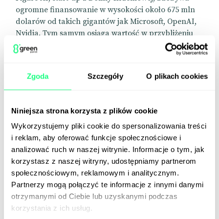
ogromne finansowanie w wysokości około 675 mln
dolarów od takich gigantów jak Microsoft, OpenAI,
Nvidia. Tym samym osiąga wartość w przybliżeniu
2,6 mld dolarów. Głównym celem start-upu jest
połączenie rozwiązań AI z robotyką w celu
stworzenia autonomicznych, humanoidalnych
Zgoda
Szczegóły
O plikach cookies
robotów. Firma uzasadnia, że roboty mogłyby
wykonywać zadania uznane za niebezpieczne,
trudne lub po prostu niechciane. Aktualnie maszyny
Niniejsza strona korzysta z plików cookie
te potrafią realizować podstawowe zadania, takie
Wykorzystujemy pliki cookie do spersonalizowania treści
jak przenoszenie ciężarów, z prędkością 16,7%
i reklam, aby oferować funkcje społecznościowe i
tempa ludzkiego. To skromny wynik w porównaniu
analizować ruch w naszej witrynie. Informacje o tym, jak
do 75%, które osiągnęła konkurencja, Agility
korzystasz z naszej witryny, udostępniamy partnerom
Robotics. Warto jednak zaznaczyć, że Figure AI
społecznościowym, reklamowym i analitycznym.
skupia się na rozwoju robotów kształtem i
Partnerzy mogą połączyć te informacje z innymi danymi
rozmiarem przypominających człowieka, co w
otrzymanymi od Ciebie lub uzyskanymi podczas
przyszłości może znaleźć wiele innych zastosowań.
korzystania z ich usług.
📰
Financial Times
[Paywall]