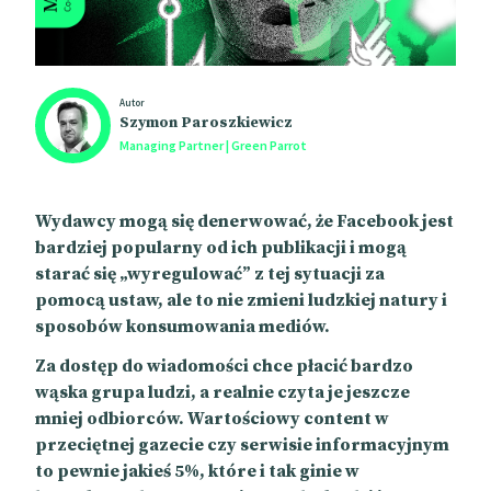
Autor
Szymon Paroszkiewicz
Managing Partner | Green Parrot
Wydawcy mogą się denerwować, że Facebook jest
bardziej popularny od ich publikacji i mogą
starać się „wyregulować” z tej sytuacji za
pomocą ustaw, ale to nie zmieni ludzkiej natury i
sposobów konsumowania mediów.
Za dostęp do wiadomości chce płacić bardzo
wąska grupa ludzi, a realnie czyta je jeszcze
mniej odbiorców. Wartościowy content w
przeciętnej gazecie czy serwisie informacyjnym
to pewnie jakieś 5%, które i tak ginie w