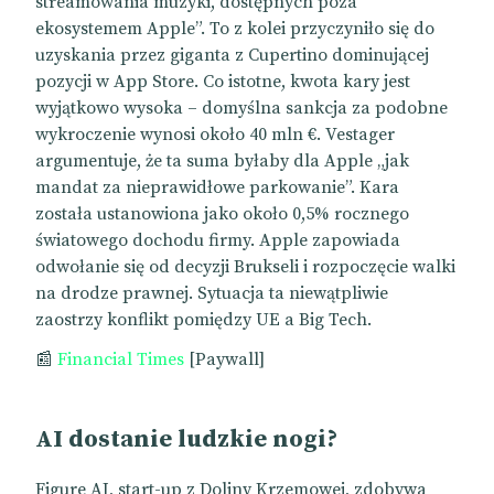
streamowania muzyki, dostępnych poza
ekosystemem Apple”. To z kolei przyczyniło się do
uzyskania przez giganta z Cupertino dominującej
pozycji w App Store. Co istotne, kwota kary jest
wyjątkowo wysoka – domyślna sankcja za podobne
wykroczenie wynosi około 40 mln €. Vestager
argumentuje, że ta suma byłaby dla Apple „jak
mandat za nieprawidłowe parkowanie”. Kara
została ustanowiona jako około 0,5% rocznego
światowego dochodu firmy. Apple zapowiada
odwołanie się od decyzji Brukseli i rozpoczęcie walki
na drodze prawnej. Sytuacja ta niewątpliwie
zaostrzy konflikt pomiędzy UE a Big Tech.
📰
Financial Times
[Paywall]
AI dostanie ludzkie nogi?
Figure AI, start-up z Doliny Krzemowej, zdobywa