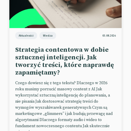
Spółka Waymo, będąca własnością Alphabet,
rozpoczyna właśnie podwożenie swoich
pracowników w Austin w Teksasie bez udziału
kierowcy. Ich bezpośredni konkurent – Cruise od
General Motors był zaangażowany ostatnio w
Aktualności
Wiedza
03.08.2026
wypadek z udziałem przechodnia, co wystarczyło,
aby tymczasowo zawiesił usługi. Waymo dostrzega w
Strategia contentowa w dobie
tym szansę i rozpoczyna pierwsze testy w terenie, na
sztucznej inteligencji. Jak
razie z udziałem pracowników. W przyszłości
tworzyć treści, które naprawdę
planują udostępnić swoje „robotaxi” na wezwanie
zapamiętamy?
dla szerokiej grupy klientów.
Czego dowiesz się z tego tekstu? Dlaczego w 2026
📰
Reuters
roku musimy porzucić masowy content z AI Jak
wykorzystać sztuczną inteligencję do planowania, a
nie pisania Jak dostosować strategię treści do
LEGO z przekazem skierowanym do
wymogów wyszukiwarek generatywnych Czym są
dziewczynek
marketingowe „glimmers” i jak budują przewagę nad
algorytmami Dlaczego formaty audio i wideo to
Lego kontynuuje kampanię „Play Unstoppable”, tym
fundament nowoczesnego contentu Jak skutecznie