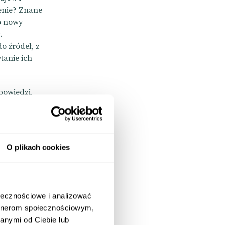
lenie? Znane
o nowy
.
o źródeł, z
tanie ich
powiedzi,
 pod uwagę
jakie strony
em Google
O plikach cookies
ołecznościowe i analizować
artnerom społecznościowym,
anymi od Ciebie lub