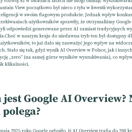
y rozwój AI w ostatnich latach nie mógł ominąć wyszukiwarki
untain View początkowo był nieco z tyłu w kwestii wykorzysta
nteligencji w swoim flagowym produkcie. Jednak wpływ konkur
zekiwaniach użytkowników sprawiły, że otrzymaliśmy Google
zyli odpowiedzi generowane przez AI zamiast tradycyjnych w
a.Choć w naszym kraju do niedawna tryb ten był dostępny d
żytkowników, to już dało się zauważyć jego wpływ na widocz
h. Stało się tak, gdyż wynik AI Overview w Polsce, jak i innyc
ycję „zero” (na samej górze wyników wyszukiwania), co wpływ
k klikalności.
 jest Google AI Overview? 
 polega?
aja 2025 roku Google ogłosiło, iż AI Overview trafia do 200 kr