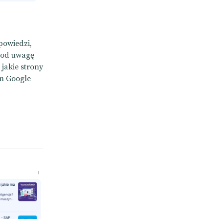
powiedzi,
 pod uwagę
jakie strony
em Google