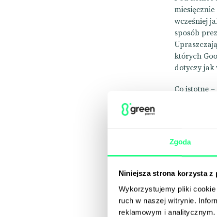
miesięcznie
wcześniej j
sposób prez
Upraszczają
których Goog
dotyczy jak 
Co istotne 
które wcześ
znacznie wi
odwiedza, j
konkretne z
Zgoda
odpowiedzi
Niniejsza strona korzysta z
Wykorzystujemy pliki cookie 
ruch w naszej witrynie. Inf
reklamowym i analitycznym. 