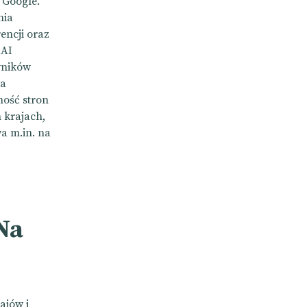
 Google.
nia
encji oraz
 AI
yników
la
ność stron
h krajach,
a m.in. na
Na
ajów i