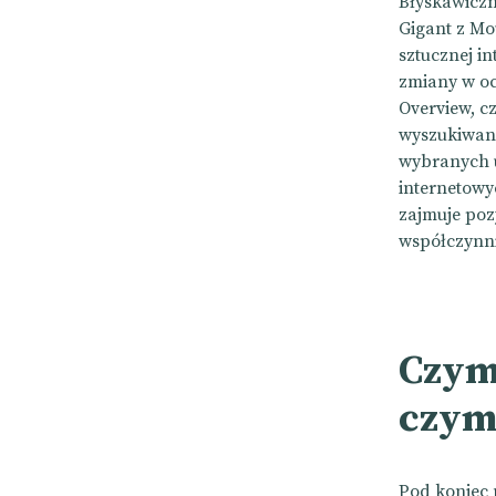
Błyskawiczn
Gigant z Mo
sztucznej i
zmiany w oc
Overview, c
wyszukiwani
wybranych u
internetowyc
zajmuje poz
współczynni
Czym
czym
Pod koniec m