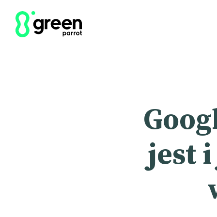
Googl
jest 