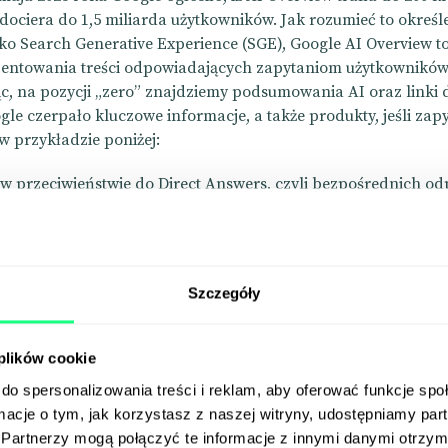
 dociera do 1,5 miliarda użytkowników. Jak rozumieć to okreś
ako Search Generative Experience (SGE), Google AI Overview t
entowania treści odpowiadających zapytaniom użytkowników
c, na pozycji „zero” znajdziemy podsumowania AI oraz linki d
le czerpało kluczowe informacje, a także produkty, jeśli zapy
w przykładzie poniżej:
– w przeciwieństwie do Direct Answers, czyli bezpośrednich od
niej zajmowały pozycję „zero”, AI Overview od Google bierze
ęcej danych dotyczących preferencji użytkowników, czyli tego, 
ak się na nich zachowuje i tym podobne. W ten sposób zdani
apytania użytkowników spotykają się ze spersonalizowanymi
Szczegóły
ami.
 plików cookie
do spersonalizowania treści i reklam, aby oferować funkcje sp
ormacje o tym, jak korzystasz z naszej witryny, udostępniamy p
Partnerzy mogą połączyć te informacje z innymi danymi otrzym