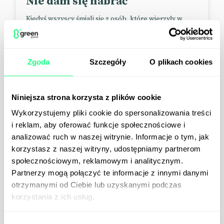
Nie dam się nabrać
Kiedyś wszyscy śmiali się z osób, które wierzyły w
kiepsko wygenerowane AI filmiki. Teraz nikt z nas nie
jest w stanie rozpoznać AI ze stuprocentową
skutecznością. Ale podejście, że „tylko frajer daje się
nabrać”, w dużej mierze z nami zostało. Oczywiście
Zgoda
Szczegóły
O plikach cookies
bardzo dobrze, że uważamy na dezinformację, ale
jednocześnie ludzie zaczęli zwracać się przeciwko
sobie....
Niniejsza strona korzysta z plików cookie
Wykorzystujemy pliki cookie do spersonalizowania treści
i reklam, aby oferować funkcje społecznościowe i
analizować ruch w naszej witrynie. Informacje o tym, jak
korzystasz z naszej witryny, udostępniamy partnerom
społecznościowym, reklamowym i analitycznym.
Partnerzy mogą połączyć te informacje z innymi danymi
otrzymanymi od Ciebie lub uzyskanymi podczas
korzystania z ich usług.