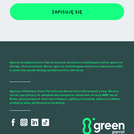
ZAPISUJĘ SIĘ
Agencja kreatywna Green Parrot realizuje działania marketingowe online oparte na
dialogu z Konsumentem. Nasza agencja marketingowa dostarcza rozwiązania, które
w skuteczny sposób zbudują wartość marki w internecie.
Agencja reklamowa Green Parrot to szeroki wachlarz oferowanych usług. Obszary
naszej specjalizacji to: kompleksowe kampanie reklamowe, kreacje WWW, Social
Media, pozycjonowanie stron internetowych, aplikacje Facebook, aplikacje mobilne,
produkcja video, performance marketing.