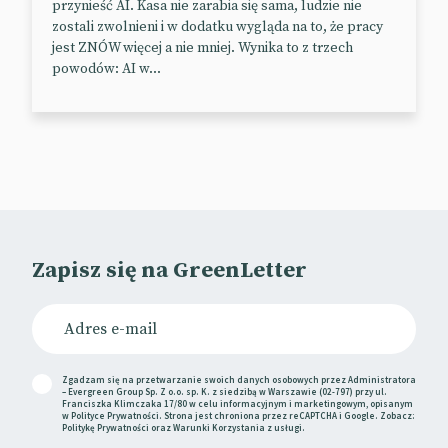
przynieść AI. Kasa nie zarabia się sama, ludzie nie
zostali zwolnieni i w dodatku wygląda na to, że pracy
jest ZNÓW więcej a nie mniej. Wynika to z trzech
powodów: AI w...
Zapisz się na GreenLetter
Zgadzam się na przetwarzanie swoich danych osobowych przez Administratora
– Evergreen Group Sp. Z o.o. sp. K. z siedzibą w Warszawie (02-797) przy ul.
Franciszka Klimczaka 17/80 w celu informacyjnym i marketingowym, opisanym
w
Polityce Prywatności
. Strona jest chroniona przez reCAPTCHA i Google. Zobacz:
Politykę Prywatności
oraz
Warunki Korzystania
z usługi.