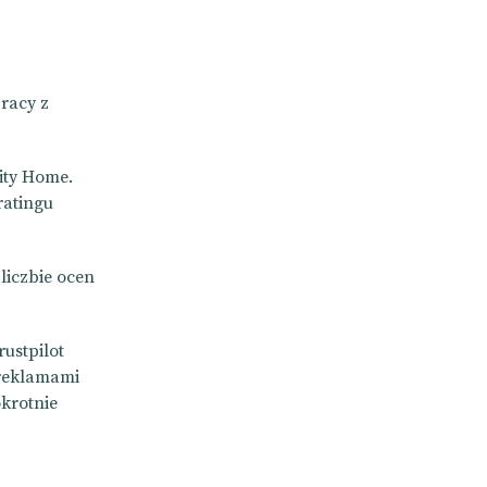
racy z
ity Home.
ratingu
 liczbie ocen
ustpilot
 reklamami
okrotnie