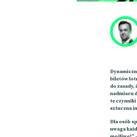
Dynamiczne
biletów lot
do zasady, 
nadmiaru d
te czynniki
sztuczna i
Dla osób sp
uwaga każde
możliwe?” –