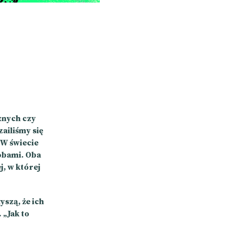
znych czy
ailiśmy się
 W świecie
sobami. Oba
j, w której
yszą, że ich
 „Jak to