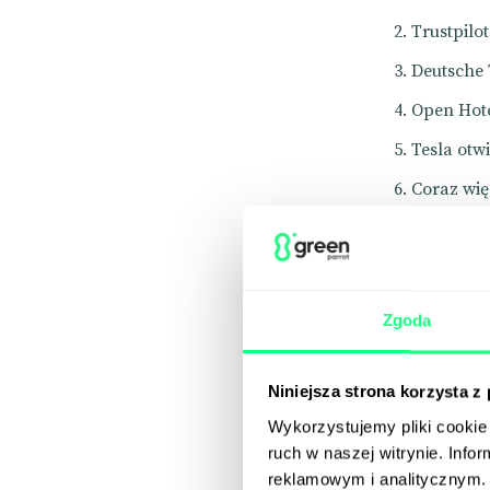
Trustpilo
Deutsche
Open Hote
Tesla otwi
Coraz wię
PepsiCo o
Breeze za
DuckDuckG
Zgoda
IKEA otw
Shorty
Niniejsza strona korzysta z
Weekly T
Wykorzystujemy pliki cookie 
ruch w naszej witrynie. Inf
reklamowym i analitycznym. 