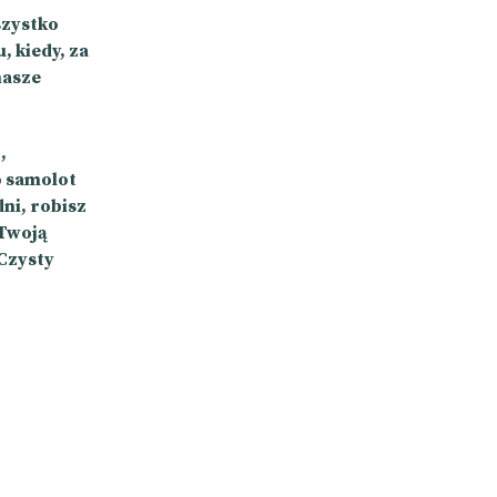
szystko
 kiedy, za
nasze
,
o samolot
dni, robisz
 Twoją
 Czysty