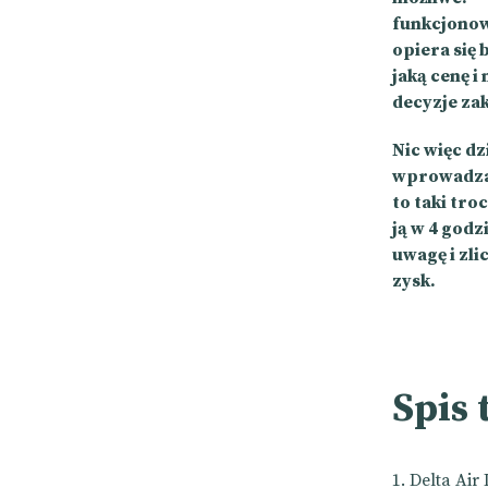
funkcjonow
opiera się
jaką cenę i
decyzje za
Nic więc dz
wprowadzają
to taki tro
ją w 4 godz
uwagę i zli
zysk.
Spis 
Delta Air