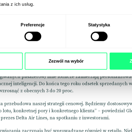
nia z ich usług.
 Air Lines „dynamizuje” c
Preferencje
Statystyka
ceny to – niestety – przyszłość handlu.
m polu przeciera Delta Air Lines.
Zezwól na wybór
Z
na świecie pod względem przychodów (i drugie największe 
ugiwanych pasażerów) linie lotnicze zamierzają personalizowa
cznej inteligencji. Do końca tego roku odsetek sprzedanych 
wzrosnąć z obecnych 3 do 20 proc.
ta przebudowa naszej strategii cenowej. Będziemy dostosowy
 lotu, konkretnej pory i konkretnego klienta” – powiedział Gl
prezes Delta Air Lines, na spotkaniu z inwestorami.
wiązania zaczynają być wprowadzane również w retailu. Nie