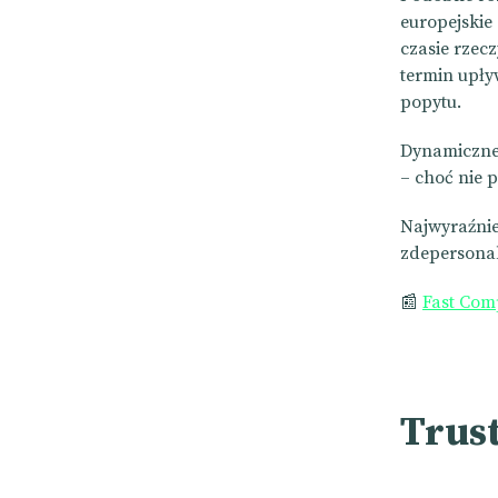
europejskie
czasie rzec
termin upły
popytu.
Dynamiczne 
– choć nie p
Najwyraźniej
zdepersona
📰
Fast Co
Trust