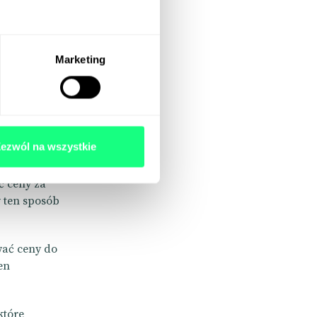
eny
Marketing
ezwól na wszystkie
pod względem
ć ceny za
w ten sposób
wać ceny do
en
które