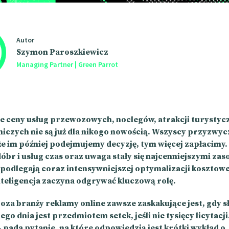
Autor
Szymon Paroszkiewicz
Managing Partner | Green Parrot
 ceny usług przewozowych, noclegów, atrakcji turystyc
niczych nie są już dla nikogo nowością. Wszyscy przyzwycz
że im później podejmujemy decyzję, tym więcej zapłacimy.
óbr i usług czas oraz uwaga stały się najcenniejszymi za
 podlegają coraz intensywniejszej optymalizacji kosztowe
nteligencja zaczyna odgrywać kluczową rolę.
oza branży reklamy online zawsze zaskakujące jest, gdy sł
go dnia jest przedmiotem setek, jeśli nie tysięcy licytacji.
 pada pytanie, na które odpowiedzią jest krótki wykład o