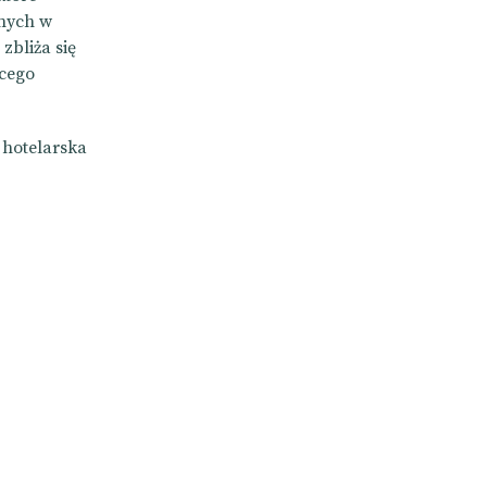
anych w
zbliża się
ącego
 hotelarska