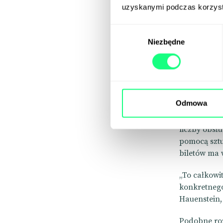
uzyskanymi podczas korzysta
Wybór
Delta
Niezbędne
zgody
Dynamiczne 
Szlaki na ty
Odmowa
Największe 
liczby obsł
pomocą sztu
biletów ma 
„To całkowi
konkretnego
Hauenstein, 
Podobne roz