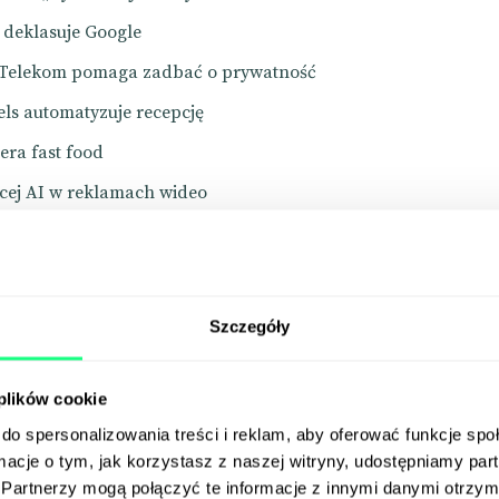
t deklasuje Google
 Telekom pomaga zadbać o prywatność
ls automatyzuje recepcję
era fast food
cej AI w reklamach wideo
biera kurs na zdrową żywność
chęca do spotkań na żywo
o filtruje „AI slop”
Szczegóły
iera plenerową czytelnię
 plików cookie
ool
do spersonalizowania treści i reklam, aby oferować funkcje sp
ormacje o tym, jak korzystasz z naszej witryny, udostępniamy p
Partnerzy mogą połączyć te informacje z innymi danymi otrzym