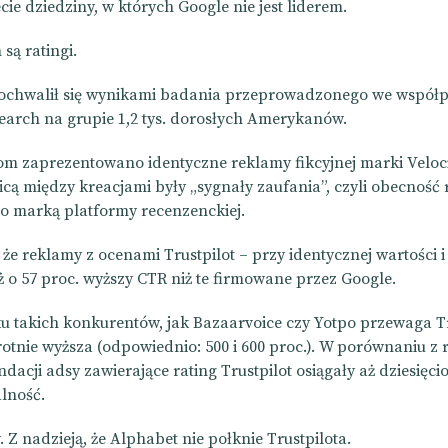
cie dziedziny, w których Google nie jest liderem.
 są ratingi.
pochwalił się wynikami badania przeprowadzonego we współp
arch na grupie 1,2 tys. dorosłych Amerykanów.
 zaprezentowano identyczne reklamy fikcyjnej marki Veloc
icą między kreacjami były „sygnały zaufania”, czyli obecność 
 marką platformy recenzenckiej.
 że reklamy z ocenami Trustpilot – przy identycznej wartości i
ż o 57 proc. wyższy CTR niż te firmowane przez Google.
 takich konkurentów, jak Bazaarvoice czy Yotpo przewaga Tr
rotnie wyższa (odpowiednio: 500 i 600 proc.). W porównaniu z
acji adsy zawierające rating Trustpilot osiągały aż dziesięci
alność.
 Z nadzieją, że Alphabet nie połknie Trustpilota.