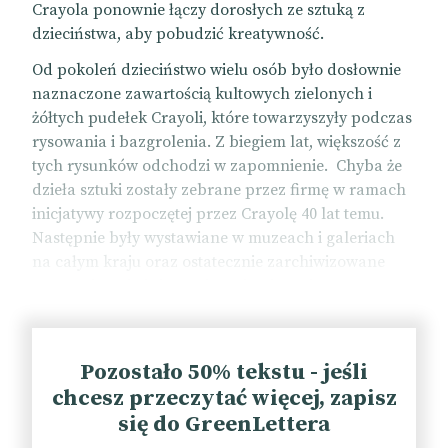
Crayola ponownie łączy dorosłych ze sztuką z
dzieciństwa, aby pobudzić kreatywność.
Od pokoleń dzieciństwo wielu osób było dosłownie
naznaczone zawartością kultowych zielonych i
żółtych pudełek Crayoli, które towarzyszyły podczas
rysowania i bazgrolenia. Z biegiem lat, większość z
tych rysunków odchodzi w zapomnienie. Chyba że
dzieła sztuki zostały zebrane przez firmę w ramach
inicjatywy rozpoczętej przez Crayolę 40 lat temu.
Następnie były wystawiane w muzeach i galeriach
na całym kraju oraz ostatecznie zarchiwizowane
przez odpowiednią markę zajmującą się
dostarczaniem dzieł sztuki.
Crayola otworzyła skarbce dla „Kampanii na rzecz
Pozostało 50% tekstu - jeśli
Kreatywności”, projektu skupiającego się na
przypominaniu konsumentom o sile i znaczeniu
chcesz przeczytać więcej, zapisz
kreatywności z dzieciństwa, we wszystkich jej
się do GreenLettera
formach.