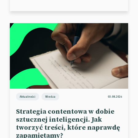
ruch mogą łączyć ludzi z różnych środowisk.
Marka będzie promować ideę jedności poprzez
sport i aktywność fizyczną podczas nadchodzących
wydarzeń sportowych, takich jak zbliżające się
Letnie Igrzyska Olimpijskie w Paryżu. Zendaya, która
bierze udział w kampaniach reklamowych, będzie
również wspierać tworzenie innowacyjnych
produktów z przyszłych kolekcji.
📰
Marketing Dive
📰
YouTube
Aktualności
Wiedza
03.08.2026
Strategia contentowa w dobie
sztucznej inteligencji. Jak
tworzyć treści, które naprawdę
zapamiętamy?