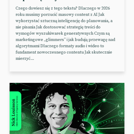
Czego dowiesz się z tego tekstu? Dlaczego w 2026
roku musimy porzucić masowy content z AI Jak
wykorzystać sztuczną inteligencję do planowania, a
nie pisania Jak dostosować strategię treści do
Wyłącznik bezpieczeństwa w AI
wymogów wyszukiwarek generatywnych Czym są
marketingowe „glimmers” i jak budują przewagę nad
algorytmami Dlaczego formaty audio i wideo to
Przedstawiciele sztucznej inteligencji w Kalifornii
fundament nowoczesnego contentu Jak skutecznie
protestują przeciwko stanowej ustawie, która
mierzyć...
zmusiłaby firmy technologiczne do przestrzegania
rygorystycznych ram bezpieczeństwa. Szczególne
zastrzeżenia dotyczą stworzenia „wyłącznika
awaryjnego” wyłączającego ich potężne modele
sztucznej inteligencji.
Kalifornijska legislatura rozważa propozycje
wprowadzenia nowych ograniczeń dla działających
w stanie firm technologicznych, w tym trzech
największych start-upów AI, OpenAI, Anthropic i
Cohere, a także dużych modeli językowych