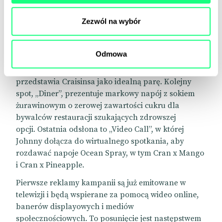
niezwykłe” podejście do kultury, kreatywne i
nawiązujące kontakt z konsumentami.
Zezwól na wybór
W ramach tego działania pojawia się nowa postać
marki, Johnny. Powstały również trzy 15-sekundowe
Odmowa
spoty. Pierwszy z nich, „Dating”, jest kroniką
fikcyjnego programu randkowego, w którym Johnny
przedstawia Craisinsa jako idealną parę. Kolejny
spot, „Diner”, prezentuje markowy napój z sokiem
żurawinowym o zerowej zawartości cukru dla
bywalców restauracji szukających zdrowszej
opcji. Ostatnia odsłona to „Video Call”, w której
Johnny dołącza do wirtualnego spotkania, aby
rozdawać napoje Ocean Spray, w tym Cran x Mango
i Cran x Pineapple.
Pierwsze reklamy kampanii są już emitowane w
telewizji i będą wspierane za pomocą wideo online,
banerów displayowych i mediów
społecznościowych. To posunięcie jest następstwem