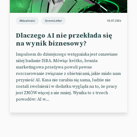
prowadzonych przez firmy Big Tech, takie jak Meta.
Ustawa przyjęta przez Senat w zeszłym miesiącu i
poddana pod głosowanie w sierpniu wymaga od
Aktualności
GreenLetter
30.07.2026
grup zajmujących się sztuczną inteligencją w
Dlaczego AI nie przekłada się
Kalifornii zagwarantowania, że nie będą
na wynik biznesowy?
opracowywać modeli o „niebezpiecznych
możliwościach”. Obostrzenia dotyczą m.in.
Impulsem do dzisiejszego wstępniaka jest omawiane
zagadnień takich jak tworzenie broni biologicznej
niżej badanie ISBA. Mówiąc krótko, branża
lub nuklearnej czy też wspomaganie ataków
marketingowa przeżywa powoli pewne
cybernetycznych.
rozczarowanie związane z obietnicami, jakie miało nam
przynieść AI. Kasa nie zarabia się sama, ludzie nie
Zgodnie z proponowaną ustawą o bezpiecznych
zostali zwolnieni i w dodatku wygląda na to, że pracy
innowacjach w zakresie pionierskich systemów
jest ZNÓW więcej a nie mniej. Wynika to z trzech
sztucznej inteligencji programiści będą musieli
powodów: AI w...
składać sprawozdania z przeprowadzonych testów
bezpieczeństwa i wprowadzić tak zwany wyłącznik
awaryjny w celu wyłączenia swoich modeli.
📰
Financial Tech