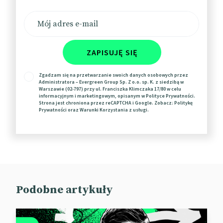
Sercem kampanii jest „Stay Creative” – wyciskający
łzy, trwający ponad sześć minut film
krótkometrażowy, który ponownie łączy troje
dorosłych ze sztuką, którą stworzyli w dzieciństwie.
ZAPISUJĘ SIĘ
Spot pokazuje, jaką rolę kreatywność odegrała w ich
życiu i pomogła im nawiązać kontakt innymi –
Zgadzam się na przetwarzanie swoich danych osobowych przez
Administratora – Evergreen Group Sp. Z o.o. sp. K. z siedzibą w
rodzicami, dziećmi czy nauczycielami. Opowiadanie
Warszawie (02-797) przy ul. Franciszka Klimczaka 17/80 w celu
informacyjnym i marketingowym, opisanym w
Polityce Prywatności
.
tych historii stało się dla Crayoli świetnym sposobem
Strona jest chroniona przez reCAPTCHA i Google. Zobacz:
Politykę
na nawiązanie kontaktu z szerokim gronem
Prywatności
oraz
Warunki Korzystania
z usługi.
rodziców.
📰
Marketing Dive
Podobne artykuły