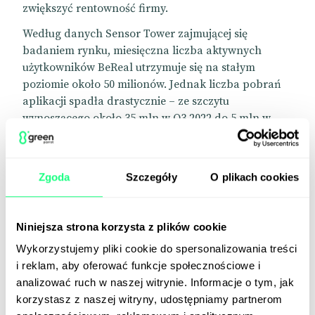
zwiększyć rentowność firmy.
Według danych Sensor Tower zajmującej się
badaniem rynku, miesięczna liczba aktywnych
użytkowników BeReal utrzymuje się na stałym
poziomie około 50 milionów. Jednak liczba pobrań
aplikacji spadła drastycznie – ze szczytu
wynoszącego około 35 mln w Q3.2022 do 5 mln w
Q1.2024. Mimo spowolnienia marka podkreśla, że
większość użytkowników nadal loguje się do
aplikacji minimum 6 razy w tygodniu, co daje
Zgoda
Szczegóły
O plikach cookies
możliwość ekspansji i monetyzacji.
Baza użytkowników BeReal to głównie młodzi ludzie
Niniejsza strona korzysta z plików cookie
z pokolenia Z, którzy są szczególnie wyczuleni na
nachalne przekazy reklamowe, dlatego
Wykorzystujemy pliki cookie do spersonalizowania treści
wprowadzenie ich na platformę, nazywaną
i reklam, aby oferować funkcje społecznościowe i
najbardziej autentycznym medium
analizować ruch w naszej witrynie. Informacje o tym, jak
społecznościowym, może być ryzykowne.
korzystasz z naszej witryny, udostępniamy partnerom