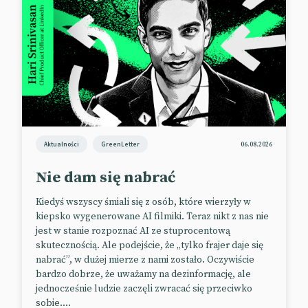
Ruch, który łączy
Marka znana m.in. z bycia sponsorem Igi Świątek
idzie o krok dalej i buduje coraz silniejszą pozycję w
Aktualności
GreenLetter
06.08.2026
świecie sportu i skojarzeń wokół tenisa. Zendaya,
która ostatnio zagrała tenisistkę w filmie
Nie dam się nabrać
Challengers, właśnie została nową ambasadorką On
Kiedyś wszyscy śmiali się z osób, które wierzyły w
Running.
kiepsko wygenerowane AI filmiki. Teraz nikt z nas nie
Współpraca z Zendayą rozpoczyna się od kampanii
jest w stanie rozpoznać AI ze stuprocentową
skutecznością. Ale podejście, że „tylko frajer daje się
„Dream Together”, w której aktorka prowadzi
nabrać”, w dużej mierze z nami zostało. Oczywiście
inspirującą narrację do spotu o grupie tancerzy w
bardzo dobrze, że uważamy na dezinformację, ale
ubraniach od On Running, ekspresyjnie
jednocześnie ludzie zaczęli zwracać się przeciwko
występujących na bieżni. Całość podkreśla, że sport i
sobie....