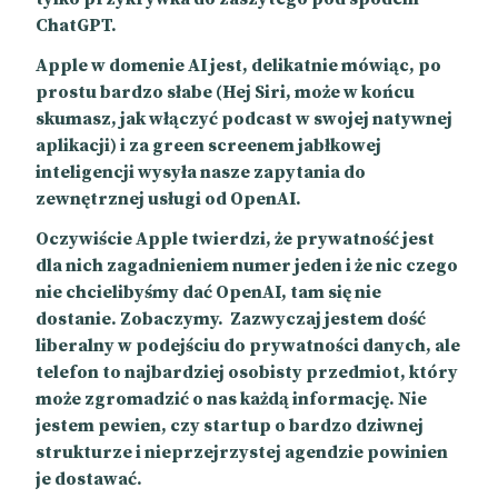
ChatGPT.
Apple w domenie AI jest, delikatnie mówiąc, po
prostu bardzo słabe (Hej Siri, może w końcu
skumasz, jak włączyć podcast w swojej natywnej
aplikacji) i za green screenem jabłkowej
inteligencji wysyła nasze zapytania do
zewnętrznej usługi od OpenAI.
Oczywiście Apple twierdzi, że prywatność jest
dla nich zagadnieniem numer jeden i że nic czego
nie chcielibyśmy dać OpenAI, tam się nie
dostanie. Zobaczymy. Zazwyczaj jestem dość
liberalny w podejściu do prywatności danych, ale
telefon to najbardziej osobisty przedmiot, który
może zgromadzić o nas każdą informację. Nie
jestem pewien, czy startup o bardzo dziwnej
strukturze i nieprzejrzystej agendzie powinien
je dostawać.