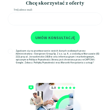
Chcę skorzystać z oferty
Twój adres e-mail:
Zgadzam się na przetwarzanie swoich danych osobowych przez
Administratora – Evergreen Group Sp. Z o.o. sp. K. z siedzibą w Warszawie (02-
222) przy al. Jerozolimskie 181B w celu informacyjnym i marketingowym,
opisanym w
Polityce Prywatności
.Strona jest chroniona przez reCAPTCHA i
Google. Zobacz:
Politykę Prywatności
oraz
Warunki Korzystania z usługi.*