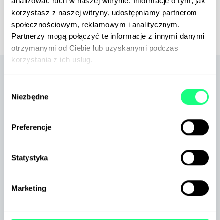
analizować ruch w naszej witrynie. Informacje o tym, jak
korzystasz z naszej witryny, udostępniamy partnerom
społecznościowym, reklamowym i analitycznym.
Partnerzy mogą połączyć te informacje z innymi danymi
otrzymanymi od Ciebie lub uzyskanymi podczas
korzystania z ich usług.
3 proste kroki, aby Twoja marka
Wybór
zaistniała w sieci
Niezbędne
zgody
1
Preferencje
Statystyka
Wybierz Pakiet dla Twojego
Biznesu
Marketing
Nasz konsultant pomoże Ci wybrać usługi, które
najlepiej odpowiadają na potrzeby Twojej firmy.