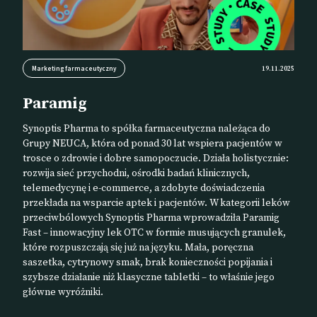
Marketing farmaceutyczny
19.11.2025
Paramig
Synoptis Pharma to spółka farmaceutyczna należąca do
Grupy NEUCA, która od ponad 30 lat wspiera pacjentów w
trosce o zdrowie i dobre samopoczucie. Działa holistycznie:
rozwija sieć przychodni, ośrodki badań klinicznych,
telemedycynę i e-commerce, a zdobyte doświadczenia
przekłada na wsparcie aptek i pacjentów. W kategorii leków
przeciwbólowych Synoptis Pharma wprowadziła Paramig
Fast – innowacyjny lek OTC w formie musujących granulek,
które rozpuszczają się już na języku. Mała, poręczna
saszetka, cytrynowy smak, brak konieczności popijania i
szybsze działanie niż klasyczne tabletki – to właśnie jego
główne wyróżniki.