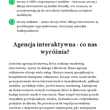
strony w 100% responsywne i mobilne – tworzone strony i
sklepy internetowe są mobile friendly, a to oznacza, że
przystosowują się do szerokości wyświetlacza urządzeń
mobilnych,
strony unikalne – nasze strony www i sklepy internetowe są
perfekcyjnie zaprojektowane, tworzymy autorskie
funkcjonalności.
Agencja interaktywna - co nas
wyróżnia?
Jesteśmy agencją kreatywną, która realizuje marketing
internetowy, oparty na dialogu z klientem. Nasza agencja
reklamowa oferuje wiele usług. Obszary naszej specjalizacji to:
kompleksowe kampanie reklamowe, kreacje www, social media,
pozycjonowanie stron internetowych w wyszukiwarkach, aplikacje
mobilne, produkcje video, performance marketing. Zajmujemy
się dostarczaniem nowych rozwiązań, które w skuteczny sposób
budują wartość marki w Internecie. Nasz zespół wyróżnia przede
wszystkim profesjonalizm, wiedza, doświadczenie i indywidualne
podejście do klienta. Na przestrzeni lat współpracowaliśmy
zarówno z dużymi korporacjami i instytucjami, jak i mniejszymi