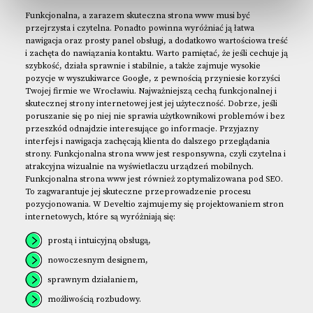
Funkcjonalna, a zarazem skuteczna strona www musi być
przejrzysta i czytelna. Ponadto powinna wyróżniać ją łatwa
nawigacja oraz prosty panel obsługi, a dodatkowo wartościowa treść
i zachęta do nawiązania kontaktu. Warto pamiętać, że jeśli cechuje ją
szybkość, działa sprawnie i stabilnie, a także zajmuje wysokie
pozycje w wyszukiwarce Google, z pewnością przyniesie korzyści
Twojej firmie we Wrocławiu. Najważniejszą cechą funkcjonalnej i
skutecznej strony internetowej jest jej użyteczność. Dobrze, jeśli
poruszanie się po niej nie sprawia użytkownikowi problemów i bez
przeszkód odnajdzie interesujące go informacje. Przyjazny
interfejs i nawigacja zachęcają klienta do dalszego przeglądania
strony. Funkcjonalna strona www jest responsywna, czyli czytelna i
atrakcyjna wizualnie na wyświetlaczu urządzeń mobilnych.
Funkcjonalna strona www jest również zoptymalizowana pod SEO.
To zagwarantuje jej skuteczne przeprowadzenie procesu
pozycjonowania. W Develtio zajmujemy się projektowaniem stron
internetowych, które są wyróżniają się:
prostą i intuicyjną obsługą,
nowoczesnym designem,
sprawnym działaniem,
możliwością rozbudowy.