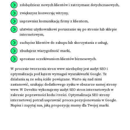
zdobędziesz nowych klientów i zatrzymasz dotychczasowych,
zwiększysz konwersję witryny,
usprawnisz komunikację firmy z klientem,
ułatwisz użytkownikowi poruszanie się po stronie lub sklepie
internetowym,
zachęcisz klientów do zakupu lub skorzystania z usługi,
zbudujesz wiarygodność marki,
sprostasz oczekiwaniom klientów biznesowych.
W procesie tworzenia stron www niezbędny jest audyt SEO i
optymalizacja pod kątem wymagań wyszukiwarki Google. Te
działania są ze sobą ściśle powiązane. Warto się nad nimi
zastanowić, szukając dodatkowego zysku w obszarze samej strony
www. W Develtio wykonujemy audyt SEO stron internetowych w
zakresie poprawności kodu i treści. Optymalizacja SEO strony
internetowej potrafi usprawnić proces pozycjonowania w Google.
Napisz i zapytaj nas, jaką propozycję mamy dla Twojej marki.