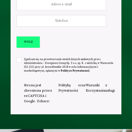
WYŚLIJ
Zgadzam się na przetwarzanie swoich danych osobowych przez
Administratora – Evergreen Group Sp. Z o.o. sp. K. z siedzibą w Warszawie
(02-222) przy al. Jerozolimskie 181B w celu informacyjnym i
marketingowym, opisanym w
Polityce Prywatności
.
Strona jest
Politykę
oraz
Warunki
z
chroniona przez
Prywatności
Korzystania
usługi.
reCAPTCHA i
Google. Zobacz: