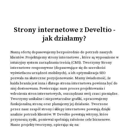
Strony internetowe z Develtio -
jak działamy?
Naszą ofertę dopasowujemy bezpośrednio do potrzeb naszych
klientów. Projektujemy strony internetowe , które są wyposażone w
intuicyjny system zarządzania treścią (CMS). Tworzymy Strony
internetowe responsywne (dopasowujące się do szerokości
wyświetlacza urządzeń mobilnych), a ich optymalizacja SEO
pozwala na skuteczne pozycjonowanie. Mamy świadomość, że
każda branża jest inna i dlatego strona internetowa powinna być do
niej dostosowana. Powierzając nam proces projektowania i
wdrożenia stron internetowych, oszczędzasz swój czas i pieniądze.
Tworzymy unikalne i niepowtarzalne grafiki, opracowujemy
funkcjonalną stronę oraz planujemy jej działanie. Tworzone
przez nasz zespół strony i sklepy internetowe powstają dzięki
analizie potrzeb klientów. W Develtio powstają witryny, które
przynoszą zyski, ponieważ spełniają założone cele biznesowe.
Nasze projekty tworzymy, opierając się na: