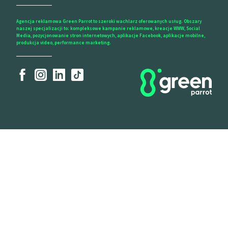
Agencja reklamowa Green Parrot to szeroki wachlarz oferowanych usług. Obszary
naszej specjalizacji to: kompleksowe kampanie reklamowe, kreacje WWW, Social
Media, pozycjonowanie stron internetowych, aplikacje Facebook, aplikacje mobilne,
produkcja video, performance marketing.