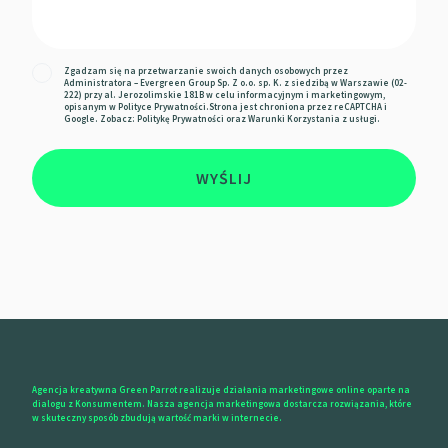
Zgadzam się na przetwarzanie swoich danych osobowych przez
Administratora – Evergreen Group Sp. Z o.o. sp. K. z siedzibą w Warszawie (02-
222) przy al. Jerozolimskie 181B w celu informacyjnym i marketingowym,
opisanym w
Polityce Prywatności
.Strona jest chroniona przez reCAPTCHA i
Google. Zobacz:
Politykę Prywatności
oraz
Warunki Korzystania z usługi.
WYŚLIJ
Agencja kreatywna Green Parrot realizuje działania marketingowe online oparte na
dialogu z Konsumentem. Nasza agencja marketingowa dostarcza rozwiązania, które
w skuteczny sposób zbudują wartość marki w internecie.