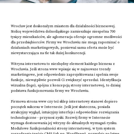
Wrocław jest doskonałym miastem dla działalności biznesowej.
Stolicę województwa dolnośląskiego zamieszkuje niespełna 700
tysięcy mieszkańców, ale aglomeracja oferuje ogromne możliwości
dla przedsiębiorców. Firmy we Wrocławiu nie mogą zapominać o
działaniach marketingowych, ponieważ sama oferta może być
niewystarczająca na tle tak dużej konkurencji.
Witryna internetowa to niezbędny element każdego biznesu z
Wrocławia. Jeśli strona www wpisuje się w najnowsze trendy
marketingowe, jest odpowiednio zaprojektowana i spełnia swoje
funkcje, niewątpliwie pozwoli Ci zwiększyć sprzedaż. Identyfikacja
wizualna (logo), spójna z koncepcją strony internetowej, to dzisiaj
podstawa funkcjonowania firmy we Wrocławiu.
Firmowa strona www czy też sklep internetowy stanowi dopiero
początek sukcesu w Internecie. Jeśli jest skuteczna, posiada
atrakcyjny wygląd, intuicyjny interfejs i odpowiednie rozwiązania
technologiczne - przynosi zyski. Rozwój firmy w Internecie
wymaga dostosowania jej witryny do aktualnych wymagań rynku.
Modułowe funkcjonalności strony internetowej, w tym system
zarządzania treścią CMS (jak np. WordPress), pozwalają na łatwe