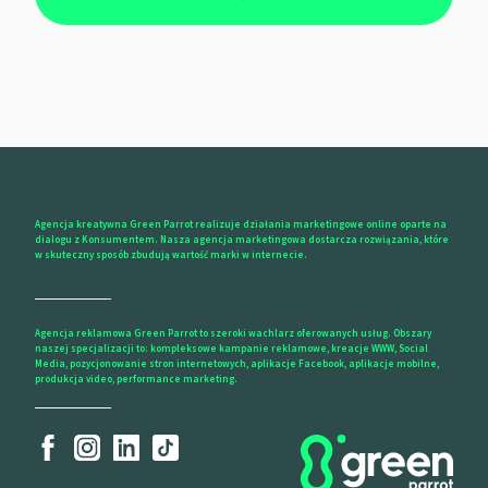
Agencja kreatywna Green Parrot realizuje działania marketingowe online oparte na
dialogu z Konsumentem. Nasza agencja marketingowa dostarcza rozwiązania, które
w skuteczny sposób zbudują wartość marki w internecie.
Agencja reklamowa Green Parrot to szeroki wachlarz oferowanych usług. Obszary
naszej specjalizacji to: kompleksowe kampanie reklamowe, kreacje WWW, Social
Media, pozycjonowanie stron internetowych, aplikacje Facebook, aplikacje mobilne,
produkcja video, performance marketing.