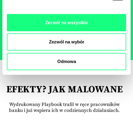
przerosły nasze oczekiwania i przyniosły
duży sukces!
Zezwól na wszystkie
Kinga Lekston,
Innovation Designer,
Santander Bank Polska
Zezwól na wybór
Odmowa
EFEKTY? JAK MALOWANE
Wydrukowany Playbook trafił w ręce pracowników
banku i już wspiera ich w codziennych działaniach.