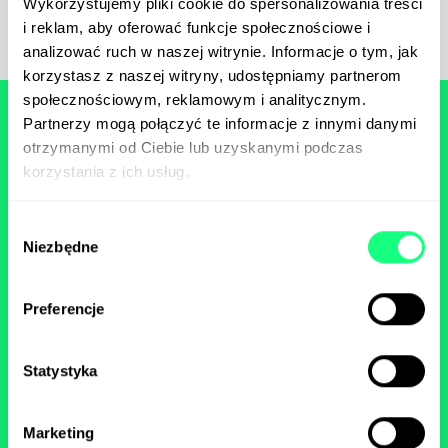
Wykorzystujemy pliki cookie do spersonalizowania treści
i reklam, aby oferować funkcje społecznościowe i
analizować ruch w naszej witrynie. Informacje o tym, jak
korzystasz z naszej witryny, udostępniamy partnerom
społecznościowym, reklamowym i analitycznym.
Partnerzy mogą połączyć te informacje z innymi danymi
otrzymanymi od Ciebie lub uzyskanymi podczas
korzystania z ich usług.
Nasza współpraca z Green Parrot przy
tworzeniu playbooka była pełna
Wybór
kreatywnych burz mózgów i
Niezbędne
zgody
przewrotnych pomysłów. Zaproponowana
kreacja odbiega od standardowych
projektów, dzięki czemu przyciąga
Preferencje
uwagę. Całość zaprojektowano i
wykonano proekologicznie, co było dla
Statystyka
nas niezwykle ważne. Dziękujemy
zespołowi Green Parrot za ogromne
zaangażowanie oraz efekty, które
Marketing