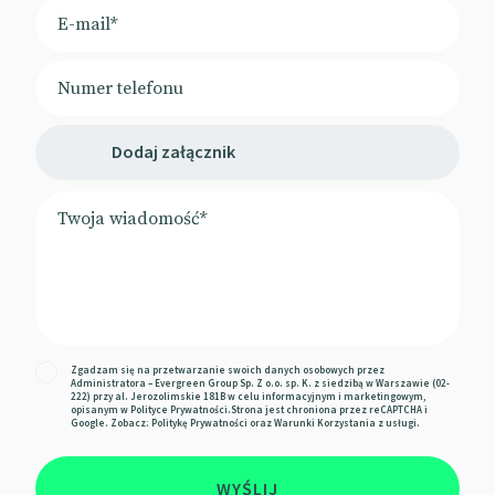
Dodaj załącznik
Zgadzam się na przetwarzanie swoich danych osobowych przez
Administratora – Evergreen Group Sp. Z o.o. sp. K. z siedzibą w Warszawie (02-
222) przy al. Jerozolimskie 181B w celu informacyjnym i marketingowym,
opisanym w
Polityce Prywatności
.Strona jest chroniona przez reCAPTCHA i
Google. Zobacz:
Politykę Prywatności
oraz
Warunki Korzystania z usługi.
WYŚLIJ