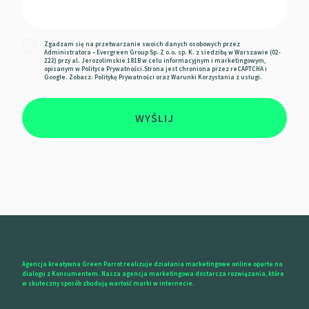
Zgadzam się na przetwarzanie swoich danych osobowych przez
Administratora – Evergreen Group Sp. Z o.o. sp. K. z siedzibą w Warszawie (02-
222) przy al. Jerozolimskie 181B w celu informacyjnym i marketingowym,
opisanym w
Polityce Prywatności
.Strona jest chroniona przez reCAPTCHA i
Google. Zobacz:
Politykę Prywatności
oraz
Warunki Korzystania z usługi.
WYŚLIJ
Agencja kreatywna Green Parrot realizuje działania marketingowe online oparte na
dialogu z Konsumentem. Nasza agencja marketingowa dostarcza rozwiązania, które
w skuteczny sposób zbudują wartość marki w internecie.