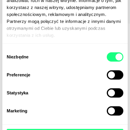
analizować ruch w naszej witrynie. Informacje o tym, jak
korzystasz z naszej witryny, udostępniamy partnerom
społecznościowym, reklamowym i analitycznym.
Partnerzy mogą połączyć te informacje z innymi danymi
otrzymanymi od Ciebie lub uzyskanymi podczas
korzystania z ich usług.
Wybór
Kampania i
Niezbędne
zgody
pozycjonowanie
Projekt i proces wdrożenia zakładał
Preferencje
wykorzystanie najlepszych praktyk SEO, m.in.
mikroformaty (rich snippet) dla wyników
Statystyka
wyszukiwania Google, a także odpowiedniej
długości opisy produktów dostosowane do
skutecznego pozycjonowania strony, za które
Marketing
również odpowiadała nasza agencja. Z
powodzeniem prowadzimy także
kampanie
na