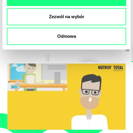
wszystkich osób, które obejrzały długie Video –
realizując
666 000
obejrzeń.
Zezwól na wybór
Pozostałe źródła zrealizowały ponad
800 000
wyświetleń reklamy, przekierowując ponad
33
Odmowa
000
użytkowników na dedykowany Landing
Page.