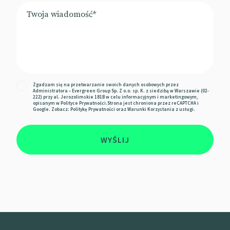
Zgadzam się na przetwarzanie swoich danych osobowych przez
Administratora – Evergreen Group Sp. Z o.o. sp. K. z siedzibą w Warszawie (02-
222) przy al. Jerozolimskie 181B w celu informacyjnym i marketingowym,
opisanym w
Polityce Prywatności
.Strona jest chroniona przez reCAPTCHA i
Google. Zobacz:
Politykę Prywatności
oraz
Warunki Korzystania z usługi.
WYŚLIJ