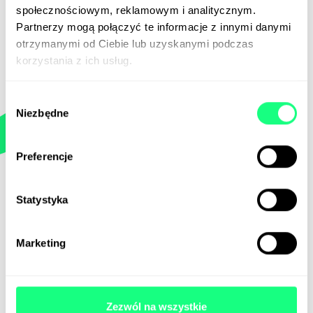
społecznościowym, reklamowym i analitycznym.
Partnerzy mogą połączyć te informacje z innymi danymi
otrzymanymi od Ciebie lub uzyskanymi podczas
Efekt
korzystania z ich usług.
Celem kampanii było zbudowanie świadomości
Wybór
produktu Nutrof Total wśród grupy kobiet w
Niezbędne
zgody
średnim wieku. Kampania Digital uzupełniała się
z kampanią radiową realizowaną w RMF. Źródła
wykorzystane w kampanii digital to: Facebook,
Preferencje
Youtube, Programmatic i Google search.
Największy nacisk położyliśmy na budowę
Statystyka
świadomości za pomocą
30
sekundowej animacji.
Następnie do osób, które obejrzały video
kierowaliśmy skrócony materiał (6s) oraz
Marketing
bannery statyczne. Uzyskaliśmy ponad
600 000
pełnych obejrzeń animacji przy bardzo wysokim
współczynniku obejrzeń –
62%
. Krótkim
materiałem dotarliśmy praktycznie do
Zezwól na wszystkie