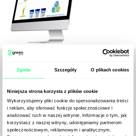
Podstrony produktowe dla suplementów na
stronie humana-baby.pl
Zgoda
Szczegóły
O plikach cookies
Suplementy dla dzieciaczków to osobna kategoria
produktowa o konkretnym zastosowaniu w danej
Niniejsza strona korzysta z plików cookie
sytuacji (np. kolki, niedoboru ważnych witamin).
Wykorzystujemy pliki cookie do spersonalizowania treści
Projekty graficzne podstron, które przygotowaliśmy dla
i reklam, aby oferować funkcje społecznościowe i
produktów Humana Benelife AColic oraz D3+DHA w
analizować ruch w naszej witrynie. Informacje o tym, jak
sposób jasny i czytelny komunikują właściwości
korzystasz z naszej witryny, udostępniamy partnerom
suplementów i bezpośrednio nawiązują do małych-
społecznościowym, reklamowym i analitycznym.
wielkich problemów.