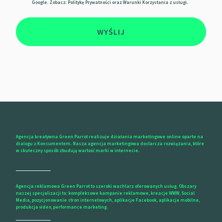
Google. Zobacz:
Politykę Prywatności
oraz
Warunki Korzystania z usługi.
WYŚLIJ
Agencja kreatywna Green Parrot realizuje działania marketingowe online oparte na
dialogu z Konsumentem. Nasza agencja marketingowa dostarcza rozwiązania, które
w skuteczny sposób zbudują wartość marki w internecie.
Agencja reklamowa Green Parrot to szeroki wachlarz oferowanych usług. Obszary
naszej specjalizacji to: kompleksowe kampanie reklamowe, kreacje WWW, Social
Media, pozycjonowanie stron internetowych, aplikacje Facebook, aplikacje mobilne,
produkcja video, performance marketing.