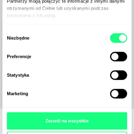
Partnerzy mogą połączyć te informacje z innymi danymi
otrzymanymi od Ciebie lub uzyskanymi podczas
korzystania z ich usług.
Wybór
Niezbędne
zgody
Preferencje
Statystyka
Marketing
Zezwól na wszystkie
Podstrona dla flagowego produktu marki,
czyli myHumana Pack.